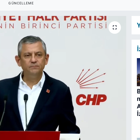
GÜNCELLEME
Y
İ
B
n
İ