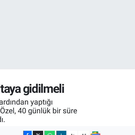
0
08
taya gidilmeli
ardından yaptığı
Özel, 40 günlük bir süre
ı.
-
+