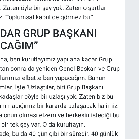
aten öyle bir şey yok. Zaten o şartlar
ez. Toplumsal kabul de görmez bu.”
ADAR GRUP BAŞKANI
ACAĞIM”
nda, ben kurultayımız yapılana kadar Grup
ıktan sonra da yeniden Genel Başkan ve Grup
tılarımızı elbette ben yapacağım. Bunun
ar. İşte ‘Uzlaştılar, biri Grup Başkanı
kadaşlar böyle bir uzlaşı yok. Zaten biz bu
tanımadığımız bir kararda uzlaşacak halimiz
a onun olması elzem ve herkesin istediği bu.
bir tek şey var. O da kurultayın,
e, bu da 40 gün gibi bir süredir. 40 günlük