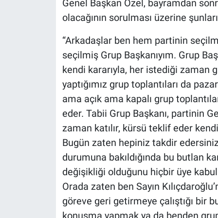
Genel Başkan Özel, bayramdan sonra
olacağının sorulması üzerine şunları
“Arkadaşlar ben hem partinin seçil
seçilmiş Grup Başkanıyım. Grup Başk
kendi kararıyla, her istediği zaman gr
yaptığımız grup toplantıları da paza
ama açık ama kapalı grup toplantılar
eder. Tabii Grup Başkanı, partinin G
zaman katılır, kürsü teklif eder kendi
Bugün zaten hepiniz takdir edersiniz
durumuna bakıldığında bu butlan kar
değişikliği olduğunu hiçbir üye kabu
Orada zaten ben Sayın Kılıçdaroğlu’n
göreve geri getirmeye çalıştığı bir b
konuşma yapmak ya da benden grup 