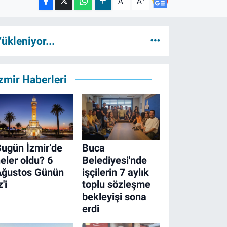
A
A
ükleniyor...
zmir Haberleri
ugün İzmir’de
Buca
eler oldu? 6
Belediyesi'nde
Ağustos Günün
işçilerin 7 aylık
z'i
toplu sözleşme
bekleyişi sona
erdi