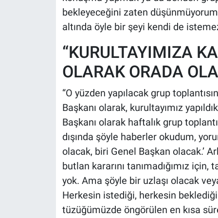
bekleyeceğini zaten düşünmüyorum. Z
altında öyle bir şeyi kendi de istem
“KURULTAYIMIZA K
OLARAK ORADA OL
“O yüzden yapılacak grup toplantısı
Başkanı olarak, kurultayımız yapıld
Başkanı olarak haftalık grup toplan
dışında şöyle haberler okudum, yoruml
olacak, biri Genel Başkan olacak.’ Ar
butlan kararını tanımadığımız için, 
yok. Ama şöyle bir uzlaşı olacak vey
Herkesin istediği, herkesin beklediği 
tüzüğümüzde öngörülen en kısa süred