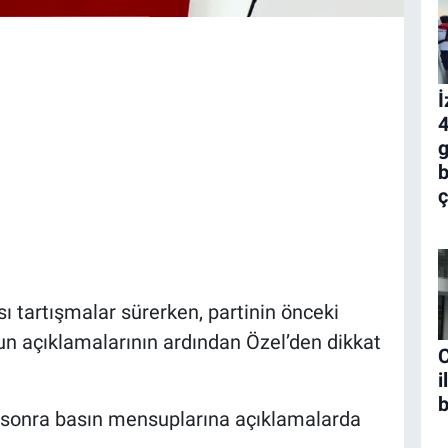
İ
4
g
b
ç
ı tartışmalar sürerken, partinin önceki
n açıklamalarının ardından Özel’den dikkat
C
i
b
sonra basın mensuplarına açıklamalarda