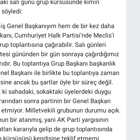
ki salı günü grup kürsüsünde kimin
 söyledi:
miş Genel Başkanıyım hem de bir kez daha
anı, Cumhuriyet Halk Partisi’nde Meclis’i
up toplantısına çağırabilir. Salı günleri
rtesi gününden bir gün sonraya çağırdığımız
ıdır. Bu toplantıya Grup Başkanı başkanlık
enel Başkanı ile birlikte bu toplantıya zaman
sine ancak bu şartlar öyle bir süreç değil.
 ki sahadaki, sokaktaki üyelerdeki duygu
arından sonra partinin bir Genel Başkan
l etmiyor. Milletvekili grubunun durumu açık.
un bir atanmış, yani AK Parti yargısının
utlan kararıyla gelip de grup toplantısında
kürsüsünü kendisine teklif etmemi