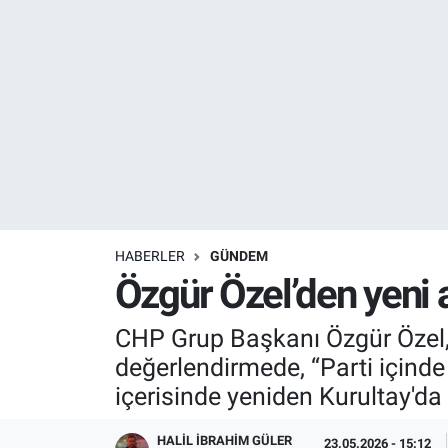
Resmi İlanlar
Resmi Reklam
YAŞAM
HABERLER
GÜNDEM
Özgür Özel’den yeni a
CHP Grup Başkanı Özgür Özel, 
değerlendirmede, “Parti içinde
içerisinde yeniden Kurultay'da
HALIL İBRAHIM GÜLER
23.05.2026 - 15:12