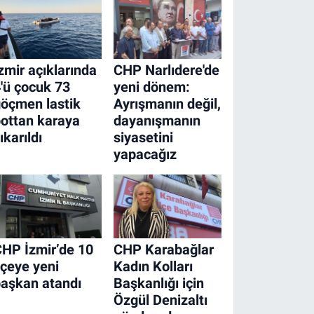
zmir açıklarında
CHP Narlıdere'de
'ü çocuk 73
yeni dönem:
öçmen lastik
Ayrışmanın değil,
ottan karaya
dayanışmanın
ıkarıldı
siyasetini
yapacağız
HP İzmir’de 10
CHP Karabağlar
lçeye yeni
Kadın Kolları
aşkan atandı
Başkanlığı için
Özgül Denizaltı