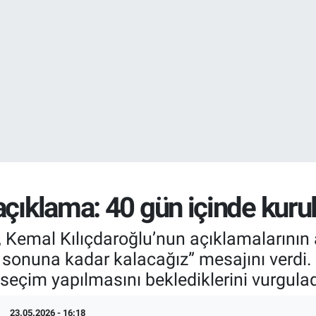
DOLAR
47,6704
%
EURO
55,0406
%-0.
çıklama: 40 gün içinde kurul
Kemal Kılıçdaroğlu’nun açıklamalarının 
 sonuna kadar kalacağız” mesajını verdi. 
 seçim yapılmasını beklediklerini vurgulad
23.05.2026 - 16:18