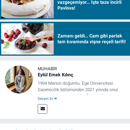
vazgeçemiyor… İşte taze incirli
Pavlova!
Zamanı geldi… Cam gibi parlak
tam kıvamında vişne reçeli tarifi!
MUHABIR
Eylül Emek Kılınç
1994 Mersin doğumlu. Ege Üniversitesi
Gazetecilik bölümünden 2021 yılında onur
derecesiyle mezun oldu. Öğrenciliğinde
Devam Et
çeşitli mecralarda edindiği yarı-profesyonel
deneyimin dışında kapatılana kadar Artı TV
ve TELE1 TV Ankara bürolarında editör ve
kameraman olarak çalıştı. Meslek hayatını İz
Gazete'de sürdürüyor.