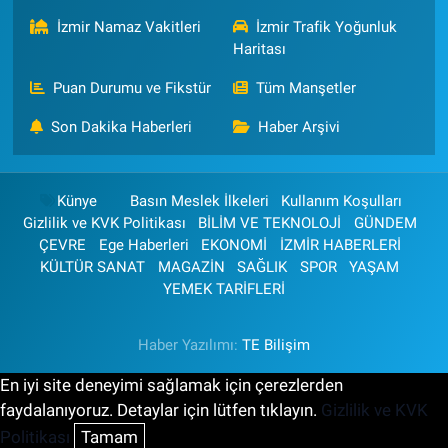
İzmir Namaz Vakitleri
İzmir Trafik Yoğunluk
Haritası
Puan Durumu ve Fikstür
Tüm Manşetler
Son Dakika Haberleri
Haber Arşivi
Künye
Basın Meslek İlkeleri
Kullanım Koşulları
Gizlilik ve KVK Politikası
BİLİM VE TEKNOLOJİ
GÜNDEM
ÇEVRE
Ege Haberleri
EKONOMİ
İZMİR HABERLERİ
KÜLTÜR SANAT
MAGAZİN
SAĞLIK
SPOR
YAŞAM
YEMEK TARİFLERİ
Haber Yazılımı:
TE Bilişim
En iyi site deneyimi sağlamak için çerezlerden
faydalanıyoruz. Detaylar için lütfen tıklayın.
Gizlilik ve KVK
Politikası
Tamam