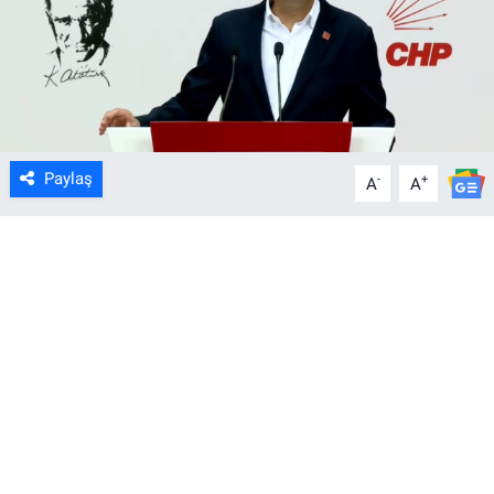
Paylaş
-
+
A
A