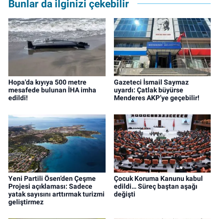
Bunlar da ilginizi çekebilir
Hopa'da kıyıya 500 metre
Gazeteci İsmail Saymaz
mesafede bulunan İHA imha
uyardı: Çatlak büyürse
edildi!
Menderes AKP’ye geçebilir!
Yeni Partili Ösen’den Çeşme
Çocuk Koruma Kanunu kabul
Projesi açıklaması: Sadece
edildi… Süreç baştan aşağı
yatak sayısını arttırmak turizmi
değişti
geliştirmez