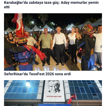
Karabağlar’da zabıtaya taze güç: Aday memurlar yemin
etti
Seferihisar’da TeosFest 2026 sona erdi