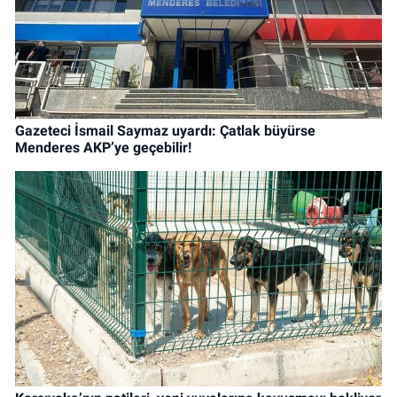
Gazeteci İsmail Saymaz uyardı: Çatlak büyürse
Menderes AKP’ye geçebilir!