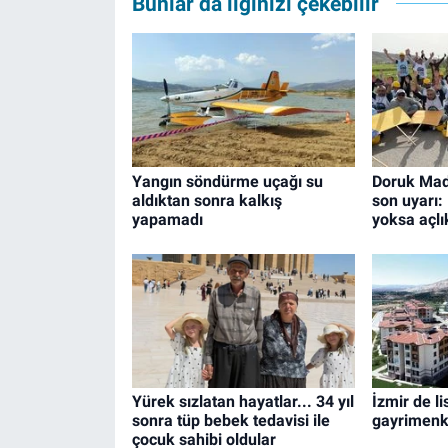
Bunlar da ilginizi çekebilir
Yangın söndürme uçağı su
Doruk Made
aldıktan sonra kalkış
son uyarı:
yapamadı
yoksa açlık
Yürek sızlatan hayatlar... 34 yıl
İzmir de l
sonra tüp bebek tedavisi ile
gayrimenku
çocuk sahibi oldular