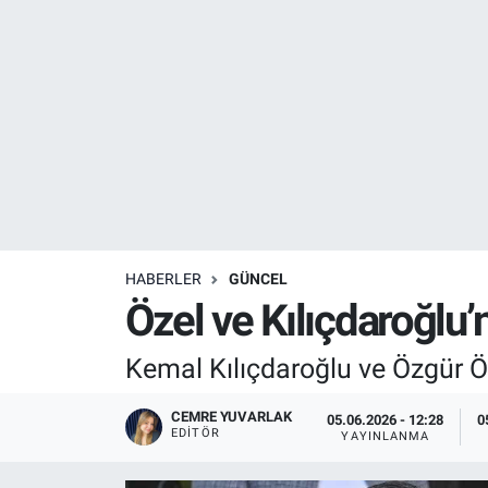
Resmi İlanlar
Resmi Reklam
YAŞAM
HABERLER
GÜNCEL
Özel ve Kılıçdaroğlu
Kemal Kılıçdaroğlu ve Özgür Öz
CEMRE YUVARLAK
05.06.2026 - 12:28
0
EDITÖR
YAYINLANMA