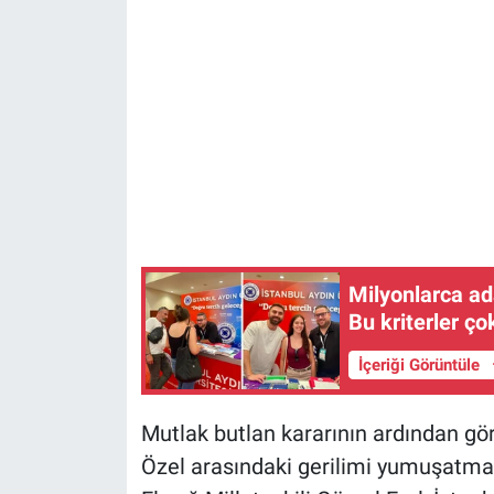
Milyonlarca ad
Bu kriterler ço
İçeriği Görüntüle
Mutlak butlan kararının ardından gö
Özel arasındaki gerilimi yumuşatmak 