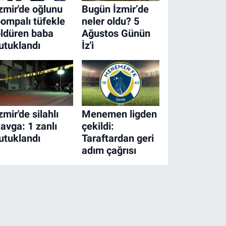
zmir'de oğlunu
Bugün İzmir’de
ompalı tüfekle
neler oldu? 5
ldüren baba
Ağustos Günün
utuklandı
İz'i
zmir'de silahlı
Menemen ligden
avga: 1 zanlı
çekildi:
utuklandı
Taraftardan geri
adım çağrısı