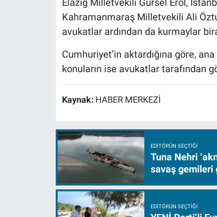
Elazığ Milletvekili Gürsel Erol, İstanb
Kahramanmaraş Milletvekili Ali Öztu
avukatlar ardından da kurmaylar bir
Cumhuriyet’in aktardığına göre, ana
konuların ise avukatlar tarafından gö
Kaynak:
HABER MERKEZİ
EDITÖRÜN SEÇTIĞI
Tuna Nehri ‘akm
savaş gemileri 
EDITÖRÜN SEÇTIĞI