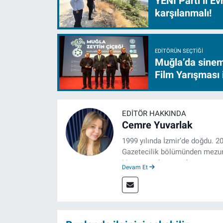
YENİ Parti’li E
karşılanmalı!
EDITÖRÜN SEÇTIĞI
Muğla’da sinem
Film Yarışması 
EDITÖR HAKKINDA
Cemre Yuvarlak
1999 yılında İzmir’de doğdu. 2
Gazetecilik bölümünden mezun 
Lisansına devam eden gazeteci
Devam Et
boyunca muhabirlik, editörlük v
izgazete.net’te haber editörü 