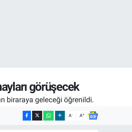
02
16
mayları görüşecek
n biraraya geleceği öğrenildi.
-
+
A
A