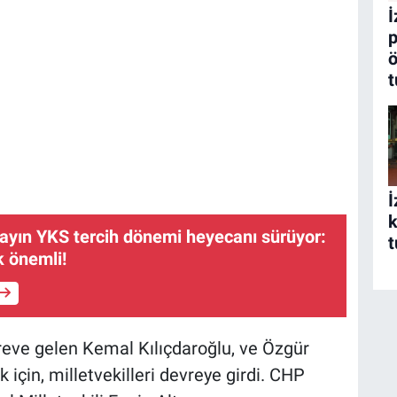
İ
p
ö
t
İ
k
ayın YKS tercih dönemi heyecanı sürüyor:
t
k önemli!
reve gelen Kemal Kılıçdaroğlu, ve Özgür
için, milletvekilleri devreye girdi. CHP