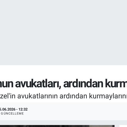
EURO
55,0398
%-0.
STERLİN
64,1581
%0.
’nun avukatları, ardından kur
el'in avukatlarının ardından kurmaylarını
5.06.2026 - 12:32
GÜNCELLEME