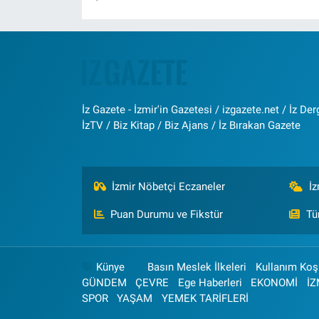
İz Gazete - İzmir'in Gazetesi / izgazete.net / İz Derg
İzTV / Biz Kitap / Biz Ajans / İz Bırakan Gazete
İzmir Nöbetçi Eczaneler
İ
Puan Durumu ve Fikstür
Tü
Künye
Basın Meslek İlkeleri
Kullanım Koşu
GÜNDEM
ÇEVRE
Ege Haberleri
EKONOMİ
İZ
SPOR
YAŞAM
YEMEK TARİFLERİ