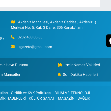
Akdeniz Mahallesi, Akdeniz Caddesi, Akdeniz İş
Merkezi No: 5, Kat: 3 Daire: 306 Konak/ İzmir
0232 483 05 85
i /
izgazete@gmail.com
zmir Hava Durumu
İzmir Namaz Vakitleri
m Manşetler
Son Dakika Haberleri
lları
Gizlilik ve KVK Politikası
BİLİM VE TEKNOLOJİ
MİR HABERLERİ
KÜLTÜR SANAT
MAGAZİN
SAĞLIK