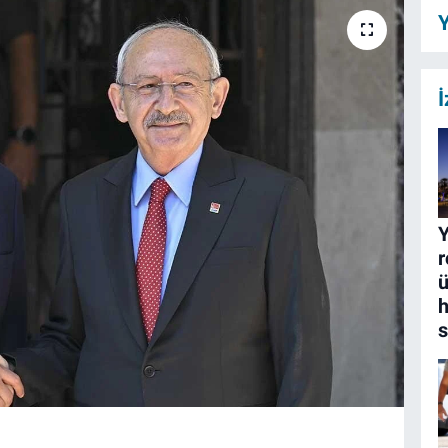
Y
İ
Y
r
ü
h