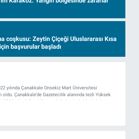
vrim Karakoz: Yangın bölgesinde zararlar
a coşkusu: Zeytin Çiçeği Uluslararası Kısa
için başvurular başladı
022 yılında Çanakkale Onsekiz Mart Üniversitesi
oldu. Çanakkale’de Gazetecilik alanında tezli Yüksek
, 2022 yılında İzmir’de mesleğe başladı. Meslek hayatı
e rejisörlük görevlerini üstlendi. Çalışma hayatına ise
olarak devam ediyor.