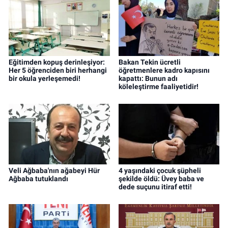
Eğitimden kopuş derinleşiyor:
Bakan Tekin ücretli
Her 5 öğrenciden biri herhangi
öğretmenlere kadro kapısını
bir okula yerleşemedi!
kapattı: Bunun adı
köleleştirme faaliyetidir!
Veli Ağbaba'nın ağabeyi Hür
4 yaşındaki çocuk şüpheli
Ağbaba tutuklandı
şekilde öldü: Üvey baba ve
dede suçunu itiraf etti!