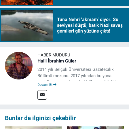
Tuna Nehri ‘akmam’ diyor: Su
seviyesi düştü, batık Nazi savaş
gemileri gün yüzüne çıktı!
HABER MÜDÜRÜ
Halil İbrahim Güler
2014 yılı Selçuk Üniversitesi Gazetecilik
Bölümü mezunu. 2017 yılından bu yana
çeşitli kurumlarda muhabirlik ve editörlük
Devam Et
yaptı. Çalışma hayatına izgazete.net’te haber
müdürü olarak devam ediyor.
Bunlar da ilginizi çekebilir