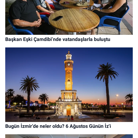
Başkan Eşki Çamdibi’nde vatandaşlarla buluştu
Bugün İzmir’de neler oldu? 6 Ağustos Günün İz'i