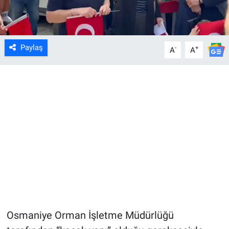
Paylaş
-
+
A
A
Osmaniye Orman İşletme Müdürlüğü