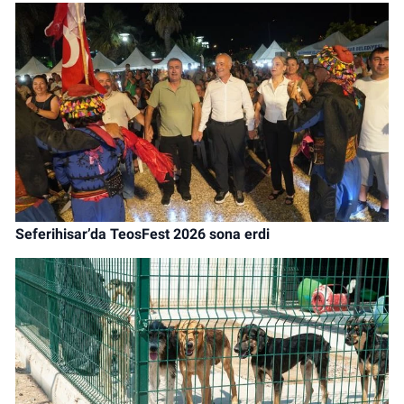
Seferihisar’da TeosFest 2026 sona erdi