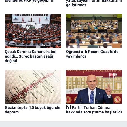
Menderes AKP’ye geçebilir!
yatak sayısını arttırmak turizmi
geliştirmez
Çocuk Koruma Kanunu kabul
Öğrenci affı Resmi Gazete’de
edildi… Süreç baştan aşağı
yayımlandı
değişti
Gaziantep'te 4,5 büyüklüğünde
İYİ Partili Turhan Çömez
deprem
hakkında soruşturma başlatıldı