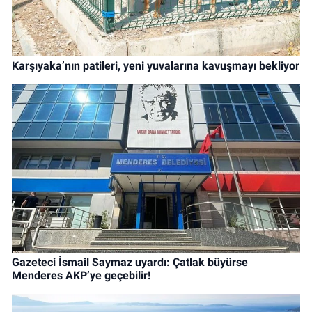
Karşıyaka’nın patileri, yeni yuvalarına kavuşmayı bekliyor
Gazeteci İsmail Saymaz uyardı: Çatlak büyürse
Menderes AKP’ye geçebilir!