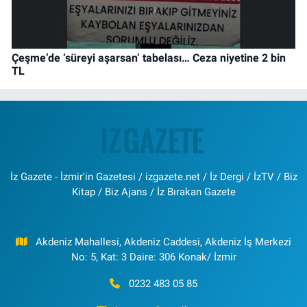
Çeşme’de ‘süreyi aşarsan’ tabelası… Ceza niyetine 2 bin
TL
İz Gazete - İzmir'in Gazetesi / izgazete.net / İz Dergi / İzTV / Biz
Kitap / Biz Ajans / İz Bırakan Gazete
Akdeniz Mahallesi, Akdeniz Caddesi, Akdeniz İş Merkezi
No: 5, Kat: 3 Daire: 306 Konak/ İzmir
0232 483 05 85