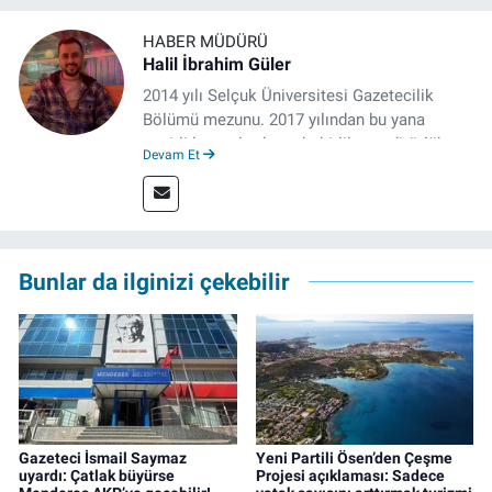
HABER MÜDÜRÜ
Halil İbrahim Güler
2014 yılı Selçuk Üniversitesi Gazetecilik
Bölümü mezunu. 2017 yılından bu yana
çeşitli kurumlarda muhabirlik ve editörlük
Devam Et
yaptı. Çalışma hayatına izgazete.net’te haber
müdürü olarak devam ediyor.
Bunlar da ilginizi çekebilir
Gazeteci İsmail Saymaz
Yeni Partili Ösen’den Çeşme
uyardı: Çatlak büyürse
Projesi açıklaması: Sadece