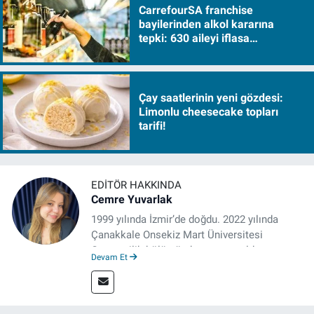
CarrefourSA franchise
bayilerinden alkol kararına
tepki: 630 aileyi iflasa
sürükleyecek!
Çay saatlerinin yeni gözdesi:
Limonlu cheesecake topları
tarifi!
EDITÖR HAKKINDA
Cemre Yuvarlak
1999 yılında İzmir’de doğdu. 2022 yılında
Çanakkale Onsekiz Mart Üniversitesi
Gazetecilik bölümünden mezun oldu.
Devam Et
Çanakkale’de Gazetecilik alanında tezli
Yüksek Lisansına devam eden gazeteci, 2022
yılında İzmir’de mesleğe başladı. Meslek
hayatı boyunca muhabirlik, editörlük ve