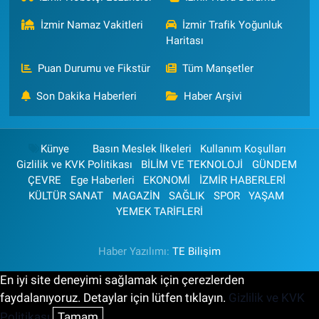
İzmir Namaz Vakitleri
İzmir Trafik Yoğunluk
Haritası
Puan Durumu ve Fikstür
Tüm Manşetler
Son Dakika Haberleri
Haber Arşivi
Künye
Basın Meslek İlkeleri
Kullanım Koşulları
Gizlilik ve KVK Politikası
BİLİM VE TEKNOLOJİ
GÜNDEM
ÇEVRE
Ege Haberleri
EKONOMİ
İZMİR HABERLERİ
KÜLTÜR SANAT
MAGAZİN
SAĞLIK
SPOR
YAŞAM
YEMEK TARİFLERİ
Haber Yazılımı:
TE Bilişim
En iyi site deneyimi sağlamak için çerezlerden
faydalanıyoruz. Detaylar için lütfen tıklayın.
Gizlilik ve KVK
Politikası
Tamam