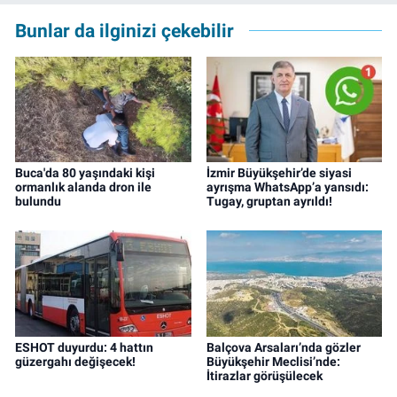
rejisörlük görevlerini üstlendi. Çalışma
Bunlar da ilginizi çekebilir
hayatına ise izgazete.net’te haber editörü
olarak devam ediyor.
Buca'da 80 yaşındaki kişi
İzmir Büyükşehir’de siyasi
ormanlık alanda dron ile
ayrışma WhatsApp’a yansıdı:
bulundu
Tugay, gruptan ayrıldı!
ESHOT duyurdu: 4 hattın
Balçova Arsaları’nda gözler
güzergahı değişecek!
Büyükşehir Meclisi’nde:
İtirazlar görüşülecek