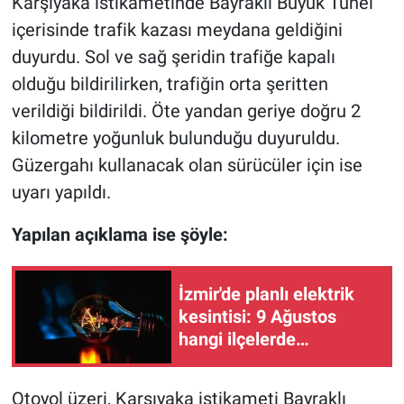
Karşıyaka istikametinde Bayraklı Büyük Tünel
içerisinde trafik kazası meydana geldiğini
duyurdu. Sol ve sağ şeridin trafiğe kapalı
olduğu bildirilirken, trafiğin orta şeritten
verildiği bildirildi. Öte yandan geriye doğru 2
kilometre yoğunluk bulunduğu duyuruldu.
Güzergahı kullanacak olan sürücüler için ise
uyarı yapıldı.
Yapılan açıklama ise şöyle:
İzmir'de planlı elektrik
kesintisi: 9 Ağustos
hangi ilçelerde
elektrikler kesilecek?
Otoyol üzeri, Karşıyaka istikameti Bayraklı