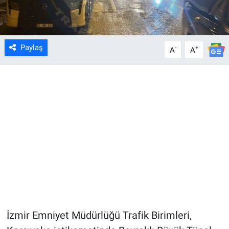
Paylaş
-
+
A
A
İzmir Emniyet Müdürlüğü Trafik Birimleri,