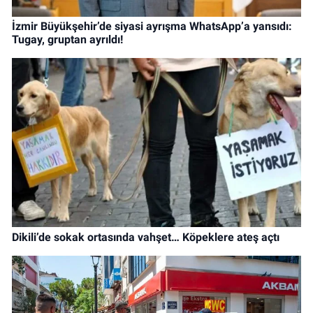
İzmir Büyükşehir’de siyasi ayrışma WhatsApp’a yansıdı:
Tugay, gruptan ayrıldı!
Dikili’de sokak ortasında vahşet… Köpeklere ateş açtı