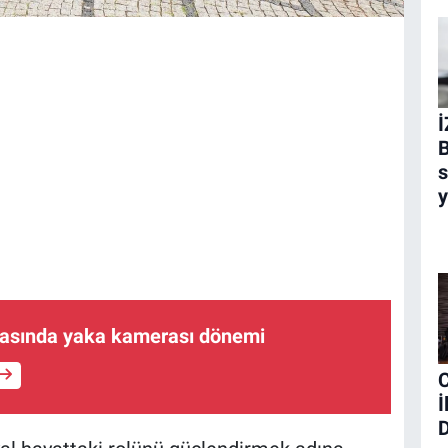
İ
B
s
ıtasında yaka kamerası dönemi
İ