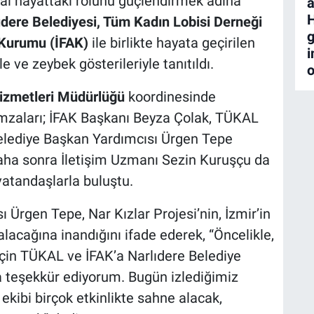
yal hayattaki rolünü güçlendirmek adına
a
ıdere Belediyesi, Tüm Kadın Lobisi Derneği
g
 Kurumu (İFAK)
ile birlikte hayata geçirilen
i
e ve zeybek gösterileriyle tanıtıldı.
o
Hizmetleri Müdürlüğü
koordinesinde
 imzaları; İFAK Başkanı Beyza Çolak, TÜKAL
elediye Başkan Yardımcısı Ürgen Tepe
aha sonra İletişim Uzmanı Sezin Kuruşçu da
vatandaşlarla buluştu.
 Ürgen Tepe, Nar Kızlar Projesi’nin, İzmir’in
alacağına inandığını ifade ederek, “Öncelikle,
için TÜKAL ve İFAK’a Narlıdere Belediye
 teşekkür ediyorum. Bugün izlediğimiz
 ekibi birçok etkinlikte sahne alacak,