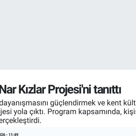
EURO
55,2510
%0.
STERLİN
64,4811
%0.
ar Kızlar Projesi'ni tanıttı
n dayanışmasını güçlendirmek ve kent kül
ojesi yola çıktı. Program kapsamında, kişi
rçekleştirdi.
026 - 11:49