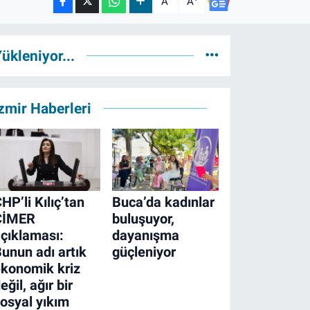
A
A
ükleniyor...
zmir Haberleri
HP’li Kılıç’tan
Buca’da kadınlar
CİMER
buluşuyor,
çıklaması:
dayanışma
unun adı artık
güçleniyor
konomik kriz
eğil, ağır bir
osyal yıkım