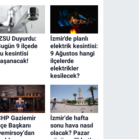
ZSU Duyurdu:
İzmir'de planlı
ugün 9 ilçede
elektrik kesintisi:
u kesintisi
9 Ağustos hangi
yaşanacak!
ilçelerde
elektrikler
kesilecek?
CHP Gaziemir
İzmir’de hafta
lçe Başkanı
sonu hava nasıl
Demirsoy’dan
olacak? Pazar