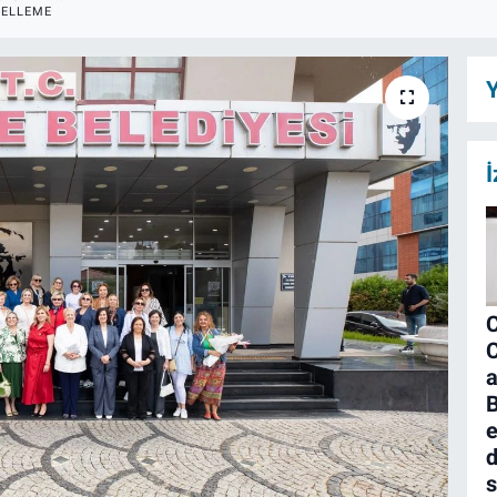
ELLEME
Y
İ
C
a
B
e
d
s