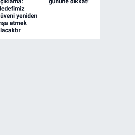
çıklama:
gününe dikkat!
Hedefimiz
üveni yeniden
nşa etmek
lacaktır