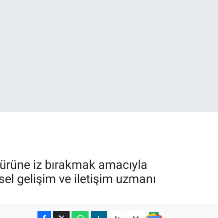
32
38
türüne iz bırakmak amacıyla
sel gelişim ve iletişim uzmanı
-
+