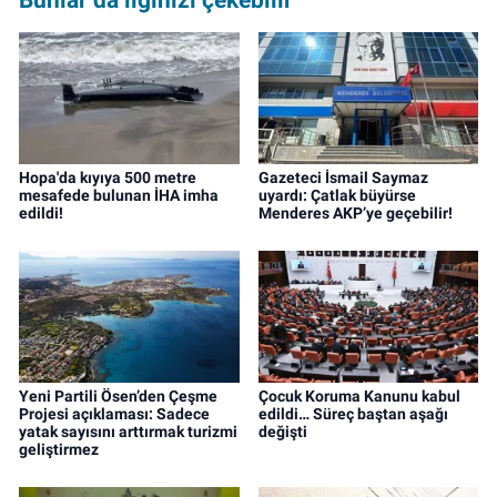
ve editör olarak görev yapmaktadır.
Hopa'da kıyıya 500 metre
Gazeteci İsmail Saymaz
mesafede bulunan İHA imha
uyardı: Çatlak büyürse
edildi!
Menderes AKP’ye geçebilir!
Yeni Partili Ösen’den Çeşme
Çocuk Koruma Kanunu kabul
Projesi açıklaması: Sadece
edildi… Süreç baştan aşağı
yatak sayısını arttırmak turizmi
değişti
geliştirmez