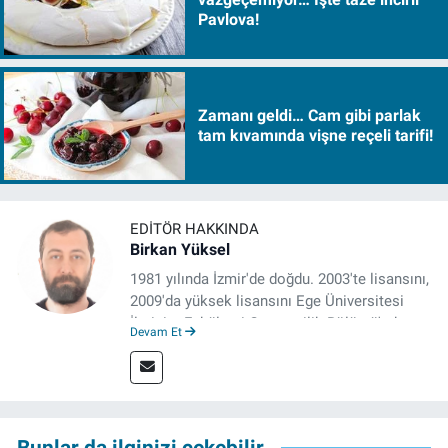
Pavlova!
Zamanı geldi… Cam gibi parlak
tam kıvamında vişne reçeli tarifi!
EDITÖR HAKKINDA
Birkan Yüksel
1981 yılında İzmir'de doğdu. 2003'te lisansını,
2009'da yüksek lisansını Ege Üniversitesi
İletişim Fakültesi Gazetecilik Bölümü'nde
Devam Et
tamamladı. 2011 yılında yüksek lisans
tezinden hareketle yazdığı "İdeoloji ve
Gündelik Hayatta Milliyetçilik" adlı kitabı,
Genesis Yayınevi tarafından basıldı. 2022
yılından bu yana İz Gazete'de sayfa yapımcısı
Bunlar da ilginizi çekebilir