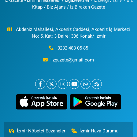
İz Gazete - İzmir'in Gazetesi / izgazete.net / İz Dergi / İzTV / Biz
Kitap / Biz Ajans / İz Bırakan Gazete
Akdeniz Mahallesi, Akdeniz Caddesi, Akdeniz İş Merkezi
No: 5, Kat: 3 Daire: 306 Konak/ İzmir
0232 483 05 85
izgazete@gmail.com
İzmir Nöbetçi Eczaneler
İzmir Hava Durumu