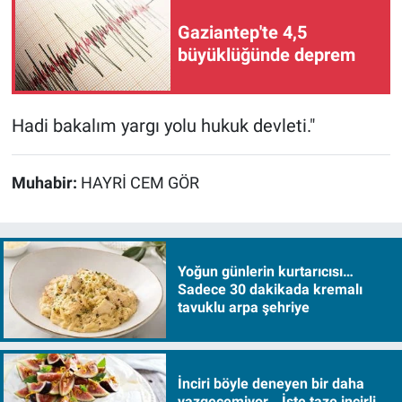
Gaziantep'te 4,5
büyüklüğünde deprem
Hadi bakalım yargı yolu hukuk devleti."
Muhabir:
HAYRİ CEM GÖR
Yoğun günlerin kurtarıcısı…
Sadece 30 dakikada kremalı
tavuklu arpa şehriye
İnciri böyle deneyen bir daha
vazgeçemiyor… İşte taze incirli