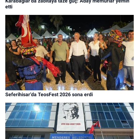
Karabağlar’da zabıtaya taze güç: Aday memurlar yemin
etti
Seferihisar’da TeosFest 2026 sona erdi