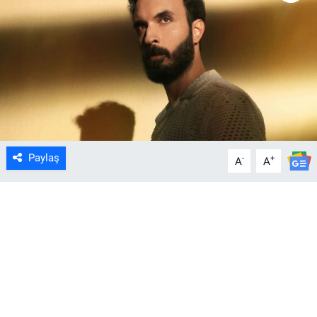
Paylaş
-
+
A
A