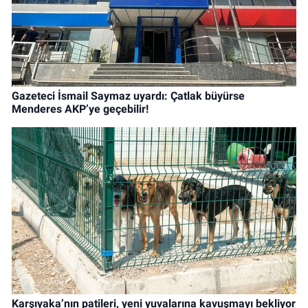
Gazeteci İsmail Saymaz uyardı: Çatlak büyürse
Menderes AKP’ye geçebilir!
Karşıyaka’nın patileri, yeni yuvalarına kavuşmayı bekliyor