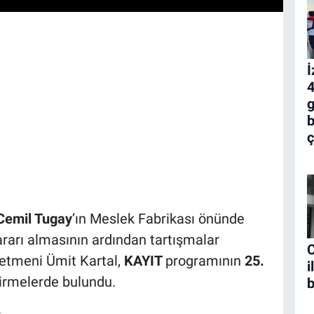
İ
4
g
b
ç
Cemil Tugay
’ın Meslek Fabrikası önünde
rarı almasının ardından tartışmalar
C
netmeni Ümit Kartal,
KAYIT
programının
25.
i
irmelerde bulundu.
b