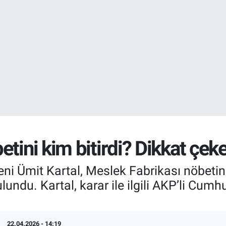
DOLAR
47,6704
%
EURO
55,0406
%-0.
tini kim bitirdi? Dikkat çek
i Ümit Kartal, Meslek Fabrikası nöbetini
undu. Kartal, karar ile ilgili AKP’li Cum
22.04.2026 - 14:19