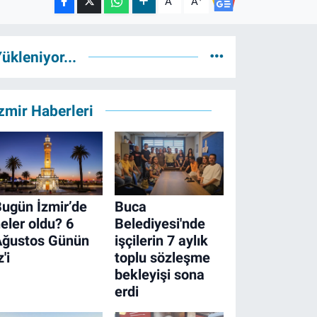
A
A
ükleniyor...
zmir Haberleri
ugün İzmir’de
Buca
eler oldu? 6
Belediyesi'nde
Ağustos Günün
işçilerin 7 aylık
z'i
toplu sözleşme
bekleyişi sona
erdi