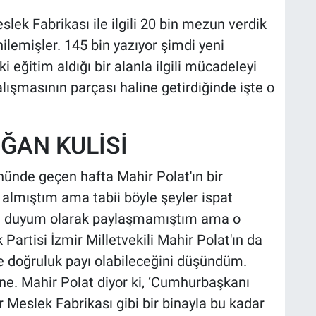
ek Fabrikası ile ilgili 20 bin mezun verdik
enilemişler. 145 bin yazıyor şimdi yeni
i eğitim aldığı bir alanla ilgili mücadeleyi
alışmasının parçası haline getirdiğinde işte o
ĞAN KULİSİ
önünde geçen hafta Mahir Polat'ın bir
 almıştım ama tabii böyle şeyler ispat
dece duyum olarak paylaşmamıştım ama o
rtisi İzmir Milletvekili Mahir Polat'ın da
e doğruluk payı olabileceğini düşündüm.
e. Mahir Polat diyor ki, ‘Cumhurbaşkanı
r Meslek Fabrikası gibi bir binayla bu kadar