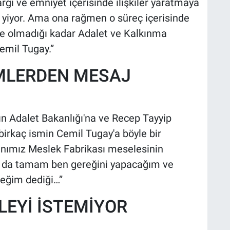
rgı ve emniyet içerisinde ilişkiler yaratmaya
ek yiyor. Ama ona rağmen o süreç içerisinde
de olmadığı kadar Adalet ve Kalkınma
 Cemil Tugay.”
İMLERDEN MESAJ
kın Adalet Bakanlığı'na ve Recep Tayyip
 birkaç ismin Cemil Tugay'a böyle bir
nımız Meslek Fabrikası meselesinin
n da tamam ben gereğini yapacağım ve
ceğim dediği…”
LEYİ İSTEMİYOR