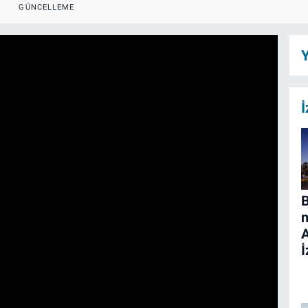
GÜNCELLEME
Y
İ
B
n
İ