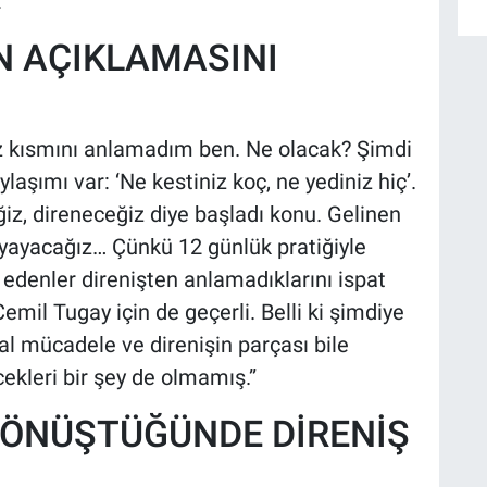
:
IN AÇIKLAMASINI
ız kısmını anlamadım ben. Ne olacak? Şimdi
laşımı var: ‘Ne kestiniz koç, ne yediniz hiç’.
z, direneceğiz diye başladı konu. Gelinen
yayacağız… Çünkü 12 günlük pratiğiyle
 edenler direnişten anlamadıklarını ispat
Cemil Tugay için de geçerli. Belli ki şimdiye
l mücadele ve direnişin parçası bile
ekleri bir şey de olmamış.”
DÖNÜŞTÜĞÜNDE DİRENİŞ