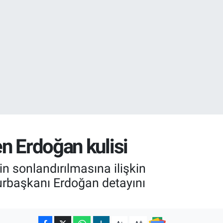
0
08
en Erdoğan kulisi
n sonlandırılmasına ilişkin
hurbaşkanı Erdoğan detayını
-
+