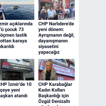
zmir açıklarında
CHP Narlıdere'de
'ü çocuk 73
yeni dönem:
öçmen lastik
Ayrışmanın değil,
ottan karaya
dayanışmanın
ıkarıldı
siyasetini
yapacağız
HP İzmir’de 10
CHP Karabağlar
lçeye yeni
Kadın Kolları
aşkan atandı
Başkanlığı için
Özgül Denizaltı