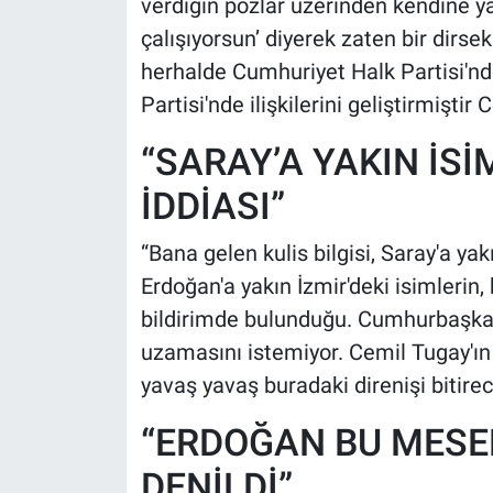
verdiğin pozlar üzerinden kendine ya
çalışıyorsun’ diyerek zaten bir dirs
herhalde Cumhuriyet Halk Partisi'n
Partisi'nde ilişkilerini geliştirmiştir
“SARAY’A YAKIN İS
İDDİASI”
“Bana gelen kulis bilgisi, Saray'a ya
Erdoğan'a yakın İzmir'deki isimlerin,
bildirimde bulunduğu. Cumhurbaşka
uzamasını istemiyor. Cemil Tugay'ı
yavaş yavaş buradaki direnişi bitire
“ERDOĞAN BU MESE
DENİLDİ”