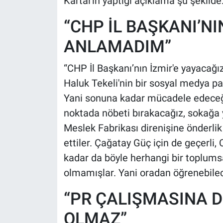
Kartal'ın yaptığı açıklama şu şekilde
“CHP İL BAŞKANI’N
ANLAMADIM”
“CHP İl Başkanı’nın İzmir'e yayacağ
Haluk Tekeli'nin bir sosyal medya pay
Yani sonuna kadar mücadele edeceği
noktada nöbeti bırakacağız, sokağa 
Meslek Fabrikası direnişine önderlik
ettiler. Çağatay Güç için de geçerli, 
kadar da böyle herhangi bir toplumsa
olmamışlar. Yani oradan öğrenebilec
“PR ÇALIŞMASINA 
OLMAZ”