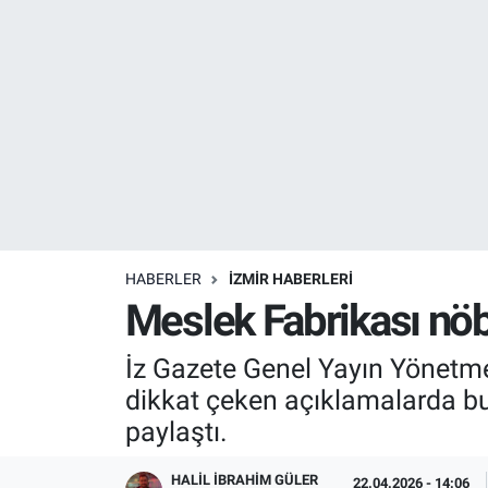
Resmi İlanlar
Resmi Reklam
YAŞAM
HABERLER
İZMİR HABERLERİ
Meslek Fabrikası nöbe
İz Gazete Genel Yayın Yönetmen
dikkat çeken açıklamalarda bul
paylaştı.
HALIL İBRAHIM GÜLER
22.04.2026 - 14:06