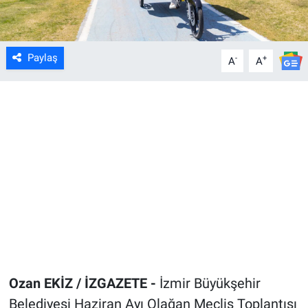
Paylaş
-
+
A
A
Ozan EKİZ / İZGAZETE -
İzmir Büyükşehir
Belediyesi Haziran Ayı Olağan Meclis Toplantısı