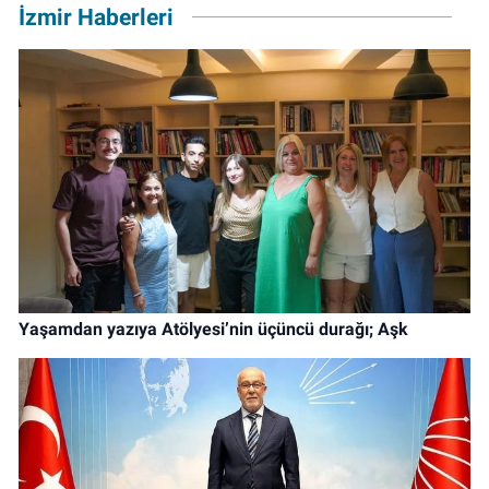
İzmir Haberleri
Yaşamdan yazıya Atölyesi’nin üçüncü durağı; Aşk