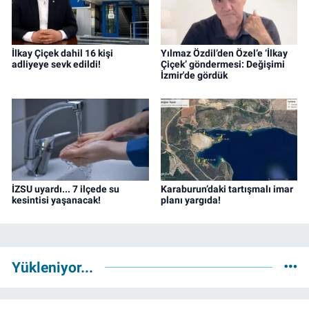
İlkay Çiçek dahil 16 kişi
Yılmaz Özdil’den Özel’e ‘İlkay
adliyeye sevk edildi!
Çiçek’ göndermesi: Değişimi
İzmir'de gördük
İZSU uyardı... 7 ilçede su
Karaburun’daki tartışmalı imar
kesintisi yaşanacak!
planı yargıda!
Yükleniyor...