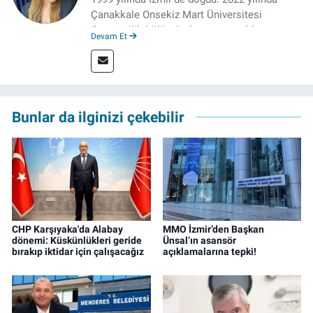
Çanakkale Onsekiz Mart Üniversitesi
Gazetecilik bölümünden mezun oldu.
Devam Et
Çanakkale’de Gazetecilik alanında tezli
Yüksek Lisansına devam eden gazeteci, 2022
yılında İzmir’de mesleğe başladı. Meslek
hayatı boyunca muhabirlik, editörlük ve
rejisörlük görevlerini üstlendi. Çalışma
Bunlar da ilginizi çekebilir
hayatına ise izgazete.net’te haber editörü
olarak devam ediyor.
CHP Karşıyaka'da Alabay
MMO İzmir’den Başkan
dönemi: Küskünlükleri geride
Ünsal’ın asansör
bırakıp iktidar için çalışacağız
açıklamalarına tepki!