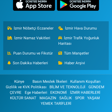
İzmir Nöbetçi Eczaneler
İzmir Hava Durumu
İzmir Namaz Vakitleri
İzmir Trafik Yoğunluk
Haritası
Puan Durumu ve Fikstür
Tüm Manşetler
Son Dakika Haberleri
Haber Arşivi
Künye
Basın Meslek İlkeleri
Kullanım Koşulları
Gizlilik ve KVK Politikası
BİLİM VE TEKNOLOJİ
GÜNDEM
ÇEVRE
Ege Haberleri
EKONOMİ
İZMİR HABERLERİ
KÜLTÜR SANAT
MAGAZİN
SAĞLIK
SPOR
YAŞAM
YEMEK TARİFLERİ