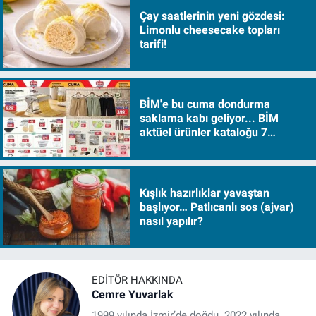
Çay saatlerinin yeni gözdesi:
Limonlu cheesecake topları
tarifi!
BİM'e bu cuma dondurma
saklama kabı geliyor... BİM
aktüel ürünler kataloğu 7
Ağustos Cuma 2026
Kışlık hazırlıklar yavaştan
başlıyor… Patlıcanlı sos (ajvar)
nasıl yapılır?
EDITÖR HAKKINDA
Cemre Yuvarlak
1999 yılında İzmir’de doğdu. 2022 yılında