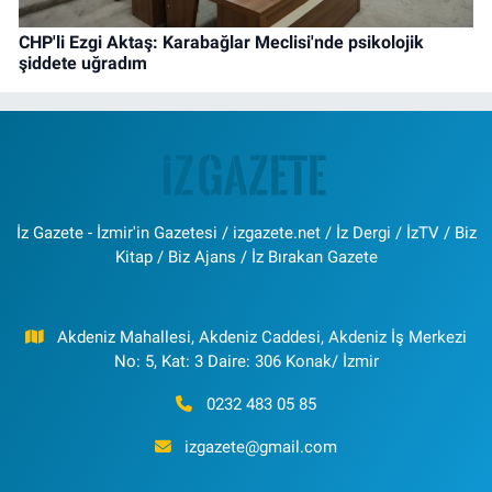
CHP'li Ezgi Aktaş: Karabağlar Meclisi'nde psikolojik
şiddete uğradım
İz Gazete - İzmir'in Gazetesi / izgazete.net / İz Dergi / İzTV / Biz
Kitap / Biz Ajans / İz Bırakan Gazete
Akdeniz Mahallesi, Akdeniz Caddesi, Akdeniz İş Merkezi
No: 5, Kat: 3 Daire: 306 Konak/ İzmir
0232 483 05 85
izgazete@gmail.com