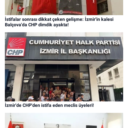
İstifalar sonrası dikkat çeken gelişme: İzmir'in kalesi
Balçova'da CHP dimdik ayakta!
İzmir'de CHP'den istifa eden meclis üyeleri!