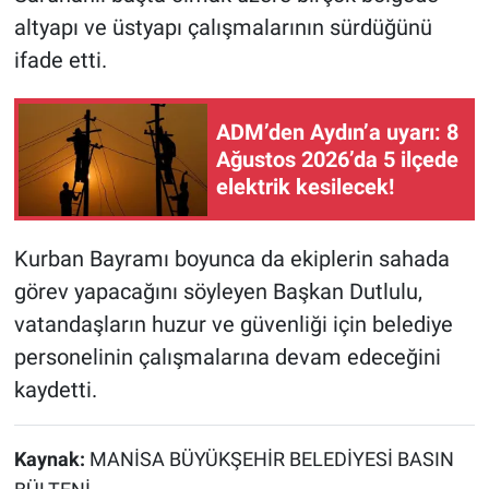
altyapı ve üstyapı çalışmalarının sürdüğünü
ifade etti.
ADM’den Aydın’a uyarı: 8
Ağustos 2026’da 5 ilçede
elektrik kesilecek!
Kurban Bayramı boyunca da ekiplerin sahada
görev yapacağını söyleyen Başkan Dutlulu,
vatandaşların huzur ve güvenliği için belediye
personelinin çalışmalarına devam edeceğini
kaydetti.
Kaynak:
MANİSA BÜYÜKŞEHİR BELEDİYESİ BASIN