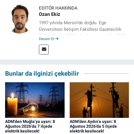
EDITÖR HAKKINDA
Ozan Ekiz
1997 yılında Mersin’de doğdu. Ege
Üniversitesi İletişim Fakültesi Gazetecilik
Bölümü’nden 2020 yılında mezun oldu. 2020
Devam Et
yılından itibaren çeşitli kurumlarda haber
editörü, muhabir, rejisör olarak çalıştı.
Meslek hayatına İzmir’de başlayan gazeteci,
çalışma hayatına izgazete.net’te haber
editörü olarak devam etmekte.
Bunlar da ilginizi çekebilir
ADM’den Muğla’ya uyarı: 8
ADM’den Aydın’a uyarı: 8
Ağustos 2026’da 7 ilçede
Ağustos 2026’da 5 ilçede
elektrik kesilecek!
elektrik kesilecek!