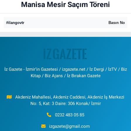
Manisa Mesir Saçım Töreni
Resmi İlanlar
#ilangovtr
Basın No
Resmi Reklam
YAŞAM
İz Gazete - İzmir'in Gazetesi / izgazete.net / İz Dergi / İzTV / Biz
Kitap / Biz Ajans / İz Bırakan Gazete
Akdeniz Mahallesi, Akdeniz Caddesi, Akdeniz İş Merkezi
No: 5, Kat: 3 Daire: 306 Konak/ İzmir
0232 483 05 85
izgazete@gmail.com