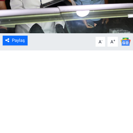
Paylaş
-
+
A
A