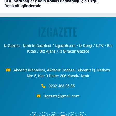
CHP Karabağlar Kadın Kolları Başkanlığı için Özgül
Denizaltı gündemde
İz Gazete - İzmir'in Gazetesi / izgazete.net / İz Dergi / İzTV / Biz
Kitap / Biz Ajans / İz Bırakan Gazete
Akdeniz Mahallesi, Akdeniz Caddesi, Akdeniz İş Merkezi
No: 5, Kat: 3 Daire: 306 Konak/ İzmir
0232 483 05 85
izgazete@gmail.com