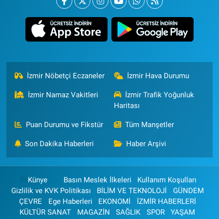
İzmir Nöbetçi Eczaneler
İzmir Hava Durumu
İzmir Namaz Vakitleri
İzmir Trafik Yoğunluk
Haritası
Puan Durumu ve Fikstür
Tüm Manşetler
Son Dakika Haberleri
Haber Arşivi
Künye
Basın Meslek İlkeleri
Kullanım Koşulları
Gizlilik ve KVK Politikası
BİLİM VE TEKNOLOJİ
GÜNDEM
ÇEVRE
Ege Haberleri
EKONOMİ
İZMİR HABERLERİ
KÜLTÜR SANAT
MAGAZİN
SAĞLIK
SPOR
YAŞAM