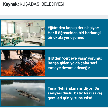
Kaynak:
KUŞADASI BELEDİYESİ
Eğitimden kopuş derinleşiyor:
Her 5 öğrenciden biri herhangi
bir okula yerleşemedi!
İHD’den ‘çerçeve yasa’ yorumu:
Barışa giden yolda çaba sarf
etmeye devam edeceğiz
Tuna Nehri ‘akmam’ diyor: Su
seviyesi düştü, batık Nazi savaş
gemileri gün yüzüne çıktı!