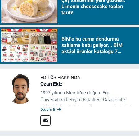
Çay saatlerinin yeni gözdesi:
Limonlu cheesecake topları
tarifi!
BİM'e bu cuma dondurma
saklama kabı geliyor... BİM
aktüel ürünler kataloğu 7
Ağustos Cuma 2026
EDITÖR HAKKINDA
Ozan Ekiz
1997 yılında Mersin’de doğdu. Ege
Üniversitesi İletişim Fakültesi Gazetecilik
Bölümü’nden 2020 yılında mezun oldu. 2020
Devam Et
yılından itibaren çeşitli kurumlarda haber
editörü, muhabir, rejisör olarak çalıştı.
Meslek hayatına İzmir’de başlayan gazeteci,
çalışma hayatına izgazete.net’te haber