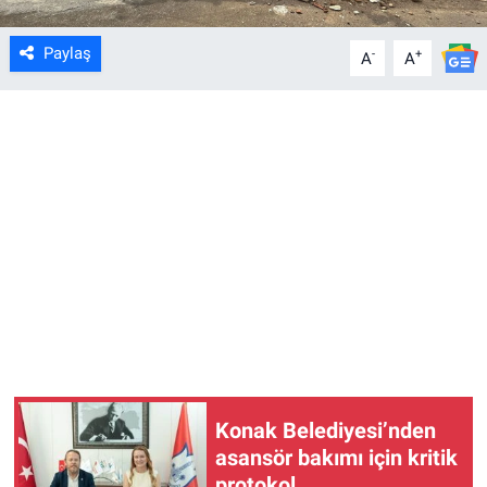
Paylaş
-
+
A
A
Konak Belediyesi’nden
asansör bakımı için kritik
protokol