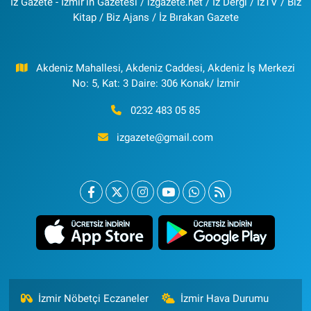
İz Gazete - İzmir'in Gazetesi / izgazete.net / İz Dergi / İzTV / Biz
Kitap / Biz Ajans / İz Bırakan Gazete
Akdeniz Mahallesi, Akdeniz Caddesi, Akdeniz İş Merkezi
No: 5, Kat: 3 Daire: 306 Konak/ İzmir
0232 483 05 85
izgazete@gmail.com
İzmir Nöbetçi Eczaneler
İzmir Hava Durumu