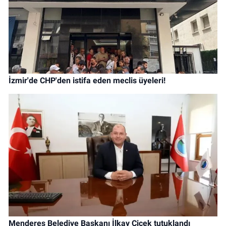
İzmir'de CHP'den istifa eden meclis üyeleri!
Menderes Belediye Başkanı İlkay Çiçek tutuklandı