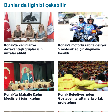
editörü olarak devam etmekte.
Bunlar da ilginizi çekebilir
Konak'ta kadınlar ve
Konak'a motorlu zabıta geliyor!
dezavantajlı gruplar için
5 motosiklet için düğmeye
imzalar atıldı!
basıldı
Konak'ta 'Mahalle Kadın
Konak Belediyesi'nden
Meclisleri' için ilk adım
Göztepeli taraftarlarla ortak
proje adımı