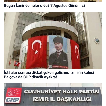
Bugün İzmir’de neler oldu? 7 Ağustos Günün İz'i
İstifalar sonrası dikkat çeken gelişme: İzmir'in kalesi
Balçova'da CHP dimdik ayakta!