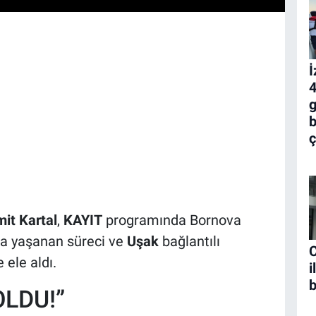
İ
4
g
b
ç
it Kartal
,
KAYIT
programında Bornova
a yaşanan süreci ve
Uşak
bağlantılı
C
 ele aldı.
i
b
OLDU!”