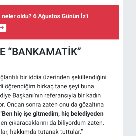
 neler oldu? 6 Ağustos Günün İz'i
VE “BANKAMATİK”
lantılı bir iddia üzerinden şekillendiğini
mdi öğrendiğim birkaç tane şeyi buna
iye Başkanı'nın referansıyla bir kadın
or. Ondan sonra zaten onu da gözaltına
, ‘Ben hiç işe gitmedim, hiç belediyeden
ten çıkaracaklarını da biliyordum zaten.
ar, hakkımda tutanak tuttular.”