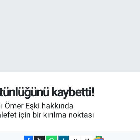
08
tünlüğünü kaybetti!
nı Ömer Eşki hakkında
efet için bir kırılma noktası
-
+