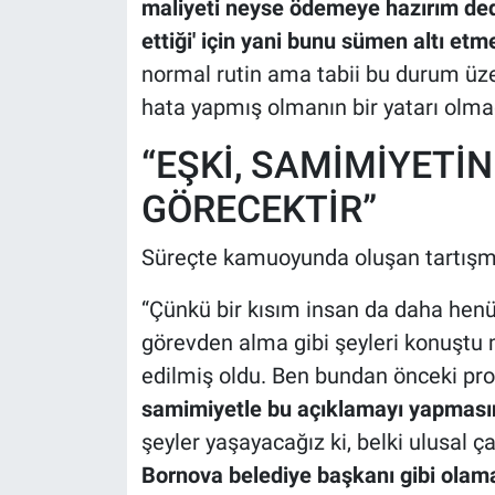
maliyeti neyse ödemeye hazırım dediğ
ettiği' için yani bunu sümen altı etm
normal rutin ama tabii bu durum üze
hata yapmış olmanın bir yatarı olmad
“EŞKİ, SAMİMİYETİN
GÖRECEKTİR”
Süreçte kamuoyunda oluşan tartışma
“Çünkü bir kısım insan da daha hen
görevden alma gibi şeyleri konuştu 
edilmiş oldu. Ben bundan önceki p
samimiyetle bu açıklamayı yapmasını
şeyler yaşayacağız ki, belki ulusal ç
Bornova belediye başkanı gibi olama