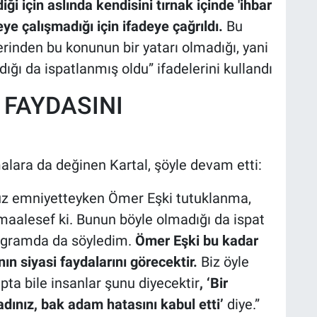
i için aslında kendisini tırnak içinde 'ihbar
eye çalışmadığı için ifadeye çağrıldı.
Bu
rinden bu konunun bir yatarı olmadığı, yani
ığı da ispatlanmış oldu” ifadelerini kullandı
 FAYDASINI
lara da değinen Kartal, şöyle devam etti:
üz emniyetteyken Ömer Eşki tutuklanma,
maalesef ki. Bunun böyle olmadığı da ispat
rogramda da söyledim.
Ömer Eşki bu kadar
n siyasi faydalarını görecektir.
Biz öyle
apta bile insanlar şunu diyecektir
, ‘Bir
dınız, bak adam hatasını kabul etti’
diye.”