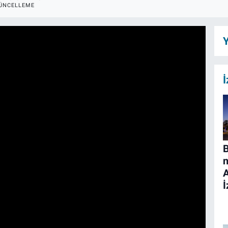
ÜNCELLEME
Y
İ
B
n
İ