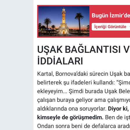
Bugün İzmir’de
İçeriği Görüntüle
UŞAK BAĞLANTISI 
İDDİALARI
Kartal, Bornova’daki sürecin Uşak bağ
belirterek şu ifadeleri kullandı: “Şi
ekleyeyim... Şimdi burada Uşak Beled
çalışan buraya geliyor ama çalışmıy
aldıklarında ona soruyorlar.
Diyor ki
kimseyle de görüşmedim.
Ben de iş
Ondan sonra beni de defalarca aradıl