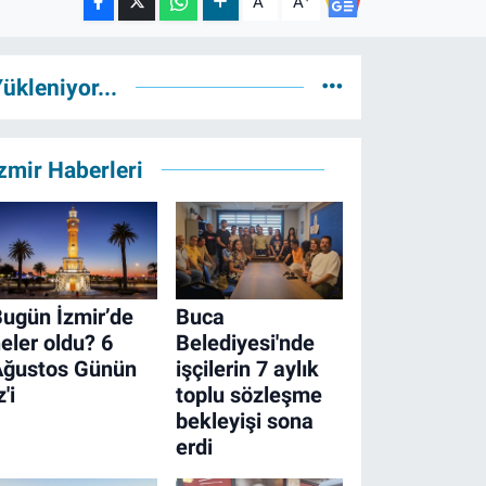
A
A
ükleniyor...
zmir Haberleri
ugün İzmir’de
Buca
eler oldu? 6
Belediyesi'nde
Ağustos Günün
işçilerin 7 aylık
z'i
toplu sözleşme
bekleyişi sona
erdi