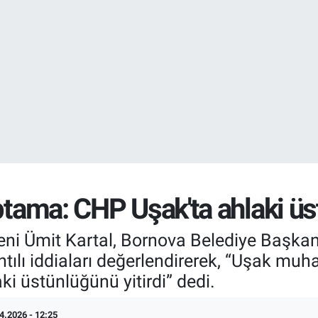
EURO
55,0406
%-0.
aptama: CHP Uşak'ta ahlaki üs
eni Ümit Kartal, Bornova Belediye Başka
lı iddiaları değerlendirerek, “Uşak muhal
i üstünlüğünü yitirdi” dedi.
4.2026 - 12:25