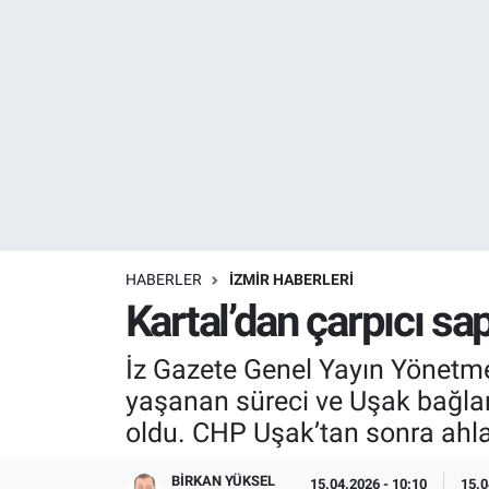
Resmi İlanlar
Resmi Reklam
YAŞAM
HABERLER
İZMİR HABERLERİ
Kartal’dan çarpıcı s
İz Gazete Genel Yayın Yönetm
yaşanan süreci ve Uşak bağlantı
oldu. CHP Uşak’tan sonra ahlak
BIRKAN YÜKSEL
15.04.2026 - 10:10
15.0