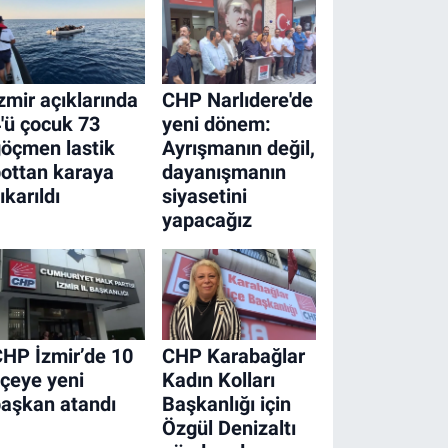
zmir açıklarında
CHP Narlıdere'de
'ü çocuk 73
yeni dönem:
öçmen lastik
Ayrışmanın değil,
ottan karaya
dayanışmanın
ıkarıldı
siyasetini
yapacağız
HP İzmir’de 10
CHP Karabağlar
lçeye yeni
Kadın Kolları
aşkan atandı
Başkanlığı için
Özgül Denizaltı