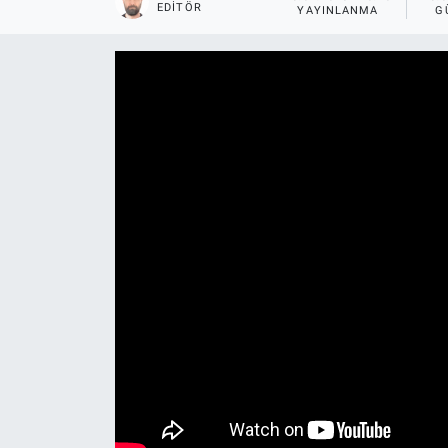
EDITÖR
YAYINLANMA
G