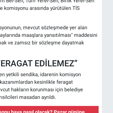
m Bel-Sen, Tüm Yerel-Sen, Birlik Yerel-Sen
diye komisyonu arasında yürütülen TİS
misyonunun, mevcut sözleşmede yer alan
 aylarında maaşlara yansıtılması" maddesini
ak ve zamsız bir sözleşme dayatmak
FERAGAT EDİLEMEZ”
en yetkili sendika, idarenin komisyon
 kazanımlardan kesinlikle feragat
Mevcut hakların korunması için belediye
ilcileri masadan ayrıldı.
 sonu hava nasıl olacak? Pazar gününe