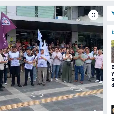
Y
İ
B
y
o
d