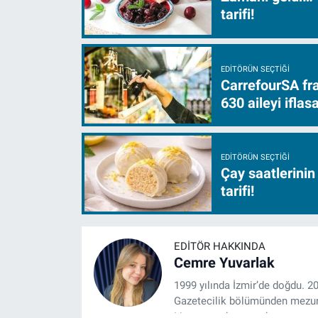
tarifi!
EDITÖRÜN SEÇTIĞI
CarrefourSA fra
630 aileyi ifla
EDITÖRÜN SEÇTIĞI
Çay saatlerinin
tarifi!
EDITÖR HAKKINDA
Cemre Yuvarlak
1999 yılında İzmir’de doğdu. 2
Gazetecilik bölümünden mezun 
Lisansına devam eden gazeteci