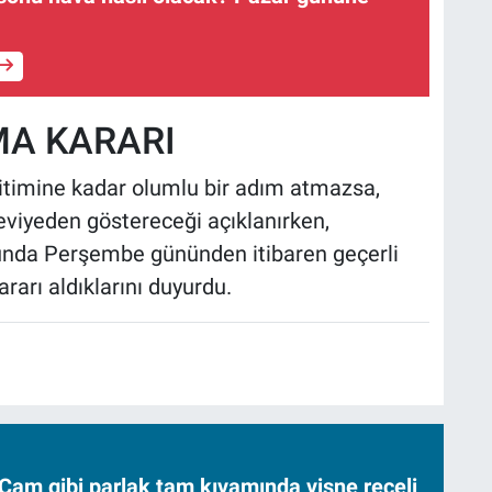
MA KARARI
timine kadar olumlu bir adım atmazsa,
seviyeden göstereceği açıklanırken,
unda Perşembe gününden itibaren geçerli
arı aldıklarını duyurdu.
Cam gibi parlak tam kıvamında vişne reçeli