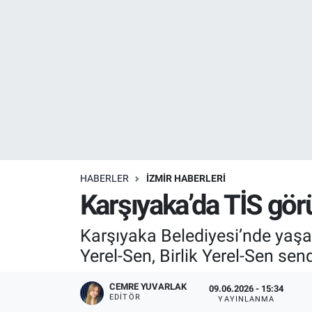
Resmi İlanlar
Resmi Reklam
YAŞAM
HABERLER
İZMİR HABERLERİ
Karşıyaka’da TİS görü
Karşıyaka Belediyesi’nde yaşa
Yerel-Sen, Birlik Yerel-Sen send
CEMRE YUVARLAK
09.06.2026 - 15:34
EDITÖR
YAYINLANMA