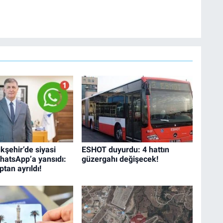
e rejisörlük görevlerini üstlendi. Çalışma hayatına ise
olarak devam ediyor.
kşehir’de siyasi
ESHOT duyurdu: 4 hattın
hatsApp’a yansıdı:
güzergahı değişecek!
tan ayrıldı!