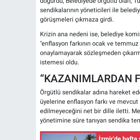
doğurdu, Belediyede örgütlü olan; Tü
sendikalarının yöneticileri ile bele
görüşmeleri çıkmaza girdi.
Krizin ana nedeni ise, belediye ko
"enflasyon farkının ocak ve temmuz
onaylamayarak sözleşmeden çıkarm
istemesi oldu.
​“KAZANIMLARDAN 
​Örgütlü sendikalar adına hareket ed
üyelerine enflasyon farkı ve mevcut
edilmeyeceğini net bir dille iletti. 
yönetimine süre tanıyan sendika tems
İzmir’de hafta