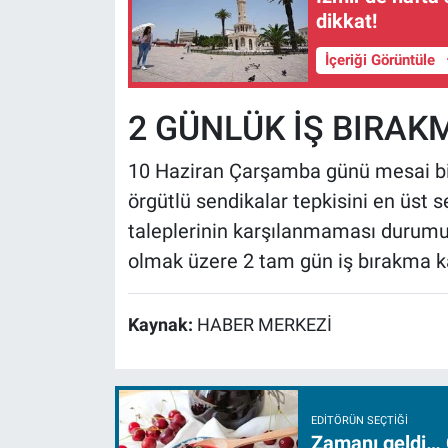
dikkat!
İçeriği Görüntüle
2 GÜNLÜK İŞ BIRAK
​10 Haziran Çarşamba günü mesai bi
örgütlü sendikalar tepkisini en üst 
taleplerinin karşılanmaması durum
olmak üzere 2 tam gün iş bırakma kar
Kaynak:
HABER MERKEZİ
EDITÖRÜN SEÇTIĞI
Zamanı geldi… 