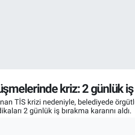
EURO
55,2510
%0.
STERLİN
64,4811
%0.
şmelerinde kriz: 2 günlük iş
nan TİS krizi nedeniyle, belediyede örgüt
ikaları 2 günlük iş bırakma kararını aldı.