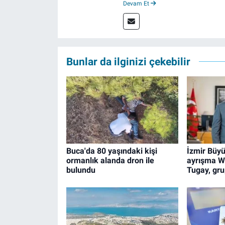
Devam Et
boyunca muhabirlik, editörlük v
izgazete.net’te haber editörü 
Bunlar da ilginizi çekebilir
Buca'da 80 yaşındaki kişi
İzmir Büyü
ormanlık alanda dron ile
ayrışma W
bulundu
Tugay, grup