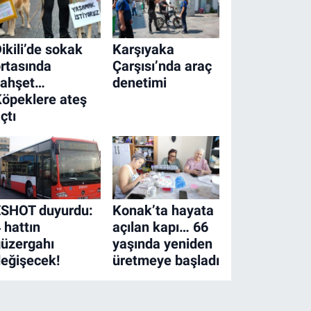
ikili’de sokak
Karşıyaka
rtasında
Çarşısı’nda araç
vahşet…
denetimi
öpeklere ateş
çtı
ESHOT duyurdu:
Konak’ta hayata
 hattın
açılan kapı… 66
üzergahı
yaşında yeniden
eğişecek!
üretmeye başladı