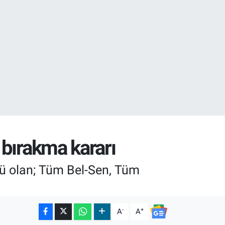
32
38
 bırakma kararı
lü olan; Tüm Bel-Sen, Tüm
-
+
A
A