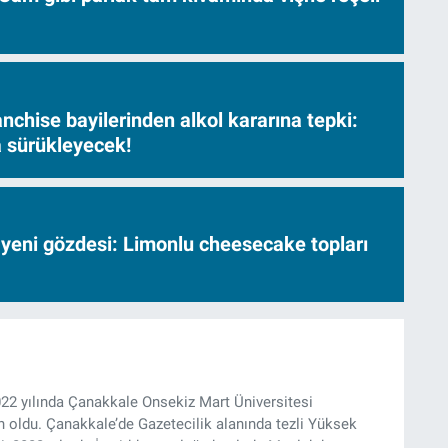
nchise bayilerinden alkol kararına tepki:
sa sürükleyecek!
 yeni gözdesi: Limonlu cheesecake topları
022 yılında Çanakkale Onsekiz Mart Üniversitesi
oldu. Çanakkale’de Gazetecilik alanında tezli Yüksek
, 2022 yılında İzmir’de mesleğe başladı. Meslek hayatı