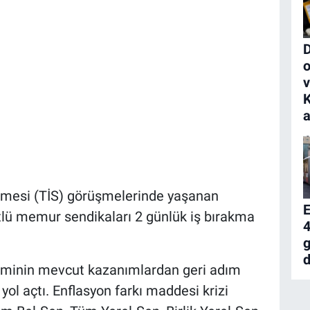
D
o
K
a
eşmesi (TİS) görüşmelerinde yaşanan
ütlü memur sendikaları 2 günlük iş bırakma
4
g
d
etiminin mevcut kazanımlardan geri adım
yol açtı. Enflasyon farkı maddesi krizi