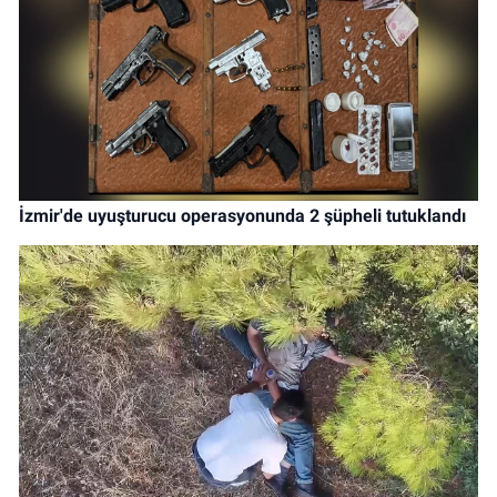
İzmir'de uyuşturucu operasyonunda 2 şüpheli tutuklandı