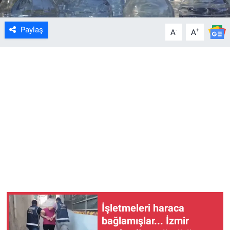
Paylaş
-
+
A
A
İşletmeleri haraca
bağlamışlar... İzmir