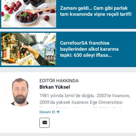
Zamanı geldi… Cam gibi parlak
tam kıvamında vişne reçeli tarifi!
CarrefourSA franchise
bayilerinden alkol kararına
tepki: 630 aileyi iflasa
sürükleyecek!
EDITÖR HAKKINDA
Birkan Yüksel
1981 yılında İzmir'de doğdu. 2003'te lisansını,
2009'da yüksek lisansını Ege Üniversitesi
İletişim Fakültesi Gazetecilik Bölümü'nde
Devam Et
tamamladı. 2011 yılında yüksek lisans
tezinden hareketle yazdığı "İdeoloji ve
Gündelik Hayatta Milliyetçilik" adlı kitabı,
Genesis Yayınevi tarafından basıldı. 2022