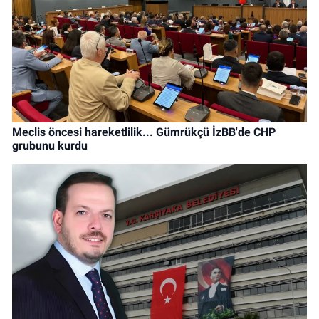
Meclis öncesi hareketlilik... Gümrükçü İzBB'de CHP
grubunu kurdu