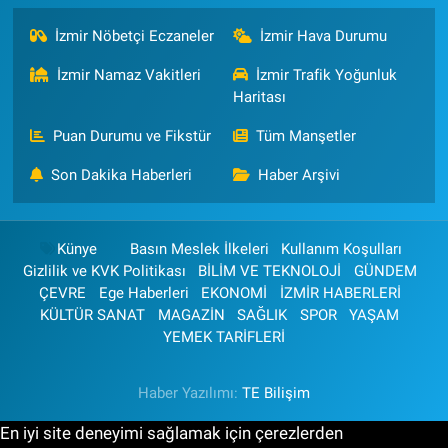
İzmir Nöbetçi Eczaneler
İzmir Hava Durumu
İzmir Namaz Vakitleri
İzmir Trafik Yoğunluk
Haritası
Puan Durumu ve Fikstür
Tüm Manşetler
Son Dakika Haberleri
Haber Arşivi
Künye
Basın Meslek İlkeleri
Kullanım Koşulları
Gizlilik ve KVK Politikası
BİLİM VE TEKNOLOJİ
GÜNDEM
ÇEVRE
Ege Haberleri
EKONOMİ
İZMİR HABERLERİ
KÜLTÜR SANAT
MAGAZİN
SAĞLIK
SPOR
YAŞAM
YEMEK TARİFLERİ
Haber Yazılımı:
TE Bilişim
En iyi site deneyimi sağlamak için çerezlerden