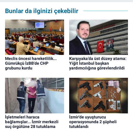
yılından bu yana İz Gazete'de sayfa yapımcısı
Bunlar da ilginizi çekebilir
ve editör olarak görev yapmaktadır.
Meclis öncesi hareketlilik...
Karşıyaka’da üst düzey atama:
Gümrükçü İzBB'de CHP
Yiğit İstanbul başkan
grubunu kurdu
yardımcılığına görevlendirildi
İşletmeleri haraca
İzmir'de uyuşturucu
bağlamışlar... İzmir merkezli
operasyonunda 2 şüpheli
suç örgütüne 28 tutuklama
tutuklandı