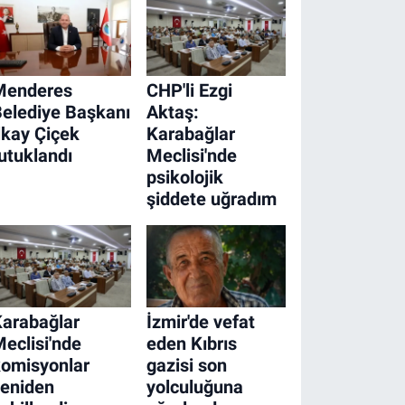
Menderes
CHP'li Ezgi
elediye Başkanı
Aktaş:
lkay Çiçek
Karabağlar
utuklandı
Meclisi'nde
psikolojik
şiddete uğradım
arabağlar
İzmir'de vefat
eclisi'nde
eden Kıbrıs
omisyonlar
gazisi son
yeniden
yolculuğuna