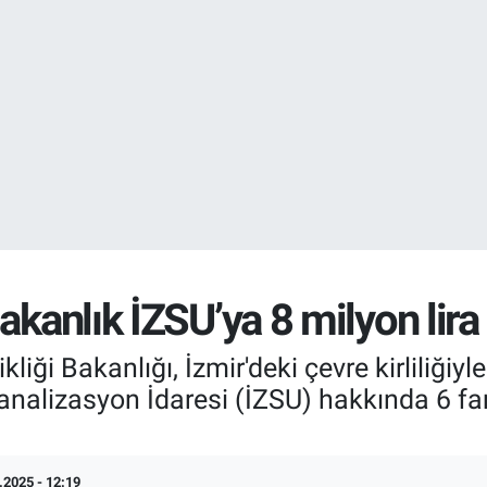
EURO
55,1652
%0.
STERLİN
64,4046
%0.
akanlık İZSU’ya 8 milyon lira 
şikliği Bakanlığı, İzmir'deki çevre kirlili
nalizasyon İdaresi (İZSU) hakkında 6 farkl
.2025 - 12:19