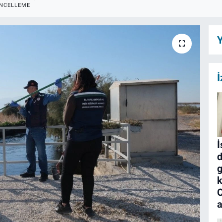
NCELLEME
Y
İ
İ
d
g
k
a