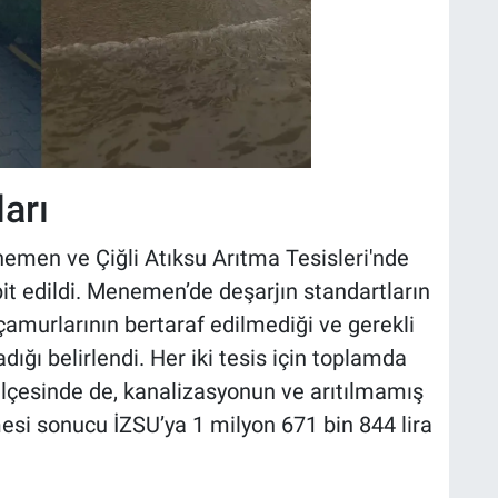
arı
nemen ve Çiğli Atıksu Arıtma Tesisleri'nde
pit edildi. Menemen’de deşarjın standartların
 çamurlarının bertaraf edilmediği ve gerekli
ığı belirlendi. Her iki tesis için toplamda
 ilçesinde de, kanalizasyonun ve arıtılmamış
mesi sonucu İZSU’ya 1 milyon 671 bin 844 lira