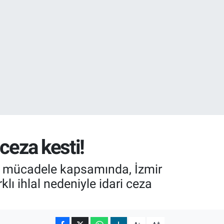
27
35
ceza kesti!
ğiyle mücadele kapsamında, İzmir
ı ihlal nedeniyle idari ceza
-
+