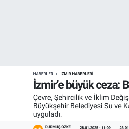
Resmi İlanlar
Resmi Reklam
YAŞAM
HABERLER
İZMİR HABERLERİ
İzmir’e büyük ceza: B
Çevre, Şehircilik ve İklim Deği
Büyükşehir Belediyesi Su ve Ka
uyguladı.
DURMUŞ ÖZKE
28.01.2025 - 11:09
28.01