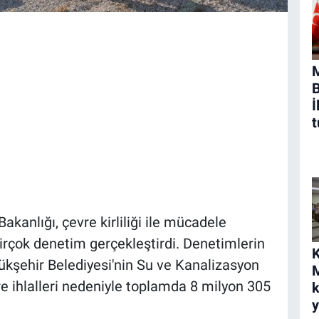
B
İ
t
Bakanlığı, çevre kirliliği ile mücadele
irçok denetim gerçekleştirdi. Denetimlerin
K
ükşehir Belediyesi'nin Su ve Kanalizasyon
M
vre ihlalleri nedeniyle toplamda 8 milyon 305
k