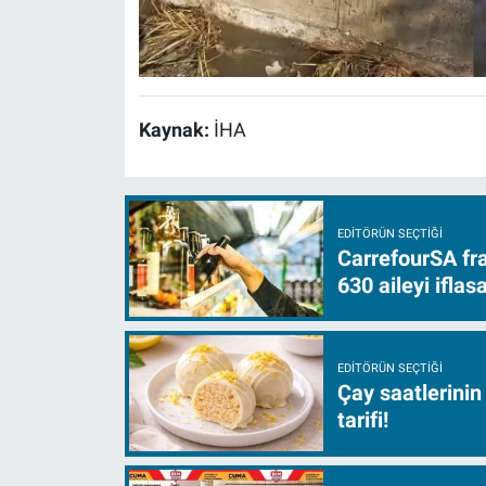
Kaynak:
İHA
EDITÖRÜN SEÇTIĞI
CarrefourSA fra
630 aileyi ifla
EDITÖRÜN SEÇTIĞI
Çay saatlerinin
tarifi!