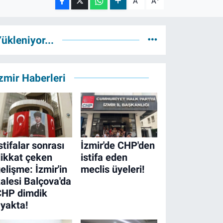
A
A
ükleniyor...
zmir Haberleri
stifalar sonrası
İzmir'de CHP'den
ikkat çeken
istifa eden
elişme: İzmir'in
meclis üyeleri!
alesi Balçova'da
CHP dimdik
yakta!