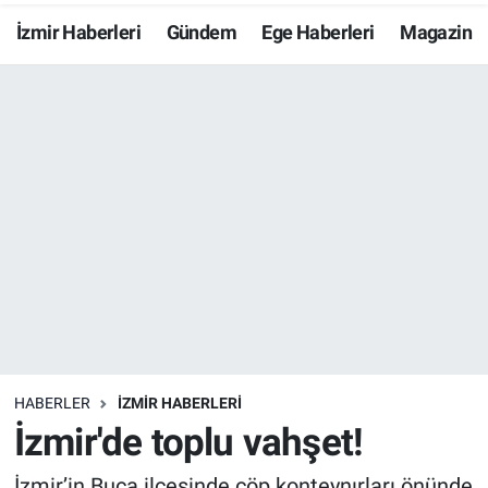
İzmir Haberleri
Gündem
Ege Haberleri
Magazin
Resmi İlanlar
Resmi Reklam
YAŞAM
HABERLER
İZMİR HABERLERİ
İzmir'de toplu vahşet!
İzmir’in Buca ilçesinde çöp konteynırları önünde