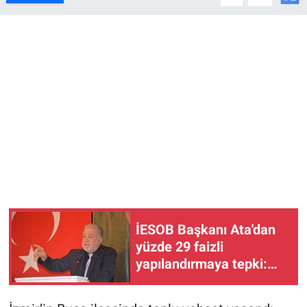
İESOB Başkanı Ata'dan
yüzde 29 faizli
yapılandırmaya tepki:
Faizin faizini alan bu
sisteme karşıyız!