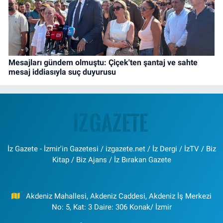
Mesajları gündem olmuştu: Çiçek'ten şantaj ve sahte
mesaj iddiasıyla suç duyurusu
İz Gazete - İzmir'in Gazetesi / izgazete.net / İz Dergi / İzTV / Biz
Kitap / Biz Ajans / İz Bırakan Gazete
Akdeniz Mahallesi, Akdeniz Caddesi, Akdeniz İş Merkezi
No: 5, Kat: 3 Daire: 306 Konak/ İzmir