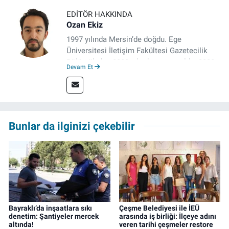
EDITÖR HAKKINDA
Ozan Ekiz
1997 yılında Mersin’de doğdu. Ege
Üniversitesi İletişim Fakültesi Gazetecilik
Bölümü’nden 2020 yılında mezun oldu. 2020
Devam Et
yılından itibaren çeşitli kurumlarda haber
editörü, muhabir, rejisör olarak çalıştı.
Meslek hayatına İzmir’de başlayan gazeteci,
çalışma hayatına izgazete.net’te haber
editörü olarak devam etmekte.
Bunlar da ilginizi çekebilir
Bayraklı’da inşaatlara sıkı
Çeşme Belediyesi ile İEÜ
denetim: Şantiyeler mercek
arasında iş birliği: İlçeye adını
altında!
veren tarihi çeşmeler restore