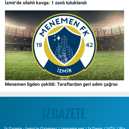
İzmir'de silahlı kavga: 1 zanlı tutuklandı
Menemen ligden çekildi: Taraftardan geri adım çağrısı
İz Gazete - İzmir'in Gazetesi / izgazete.net / İz Dergi / İzTV / Biz