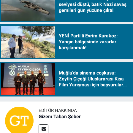
seviyesi düştü, batık Nazi savaş
gemileri gün yüzüne çıktı!
YENİ Parti’li Evrim Karakoz:
Yangın bölgesinde zararlar
karşılanmalı!
Muğla’da sinema coşkusu:
Zeytin Çiçeği Uluslararası Kısa
Film Yarışması için başvurular
başladı
EDITÖR HAKKINDA
Gizem Taban Şeber