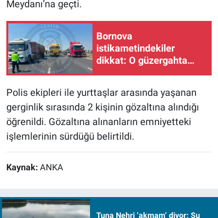
Meydanı’na geçti.
Bornova
istikametindekiler
dikkat: O güzergahta
kaza!
Polis ekipleri ile yurttaşlar arasında yaşanan
gerginlik sırasında 2 kişinin gözaltına alındığı
öğrenildi. Gözaltına alınanların emniyetteki
işlemlerinin sürdüğü belirtildi.
Kaynak:
ANKA
Tuna Nehri ‘akmam’ diyor: Su