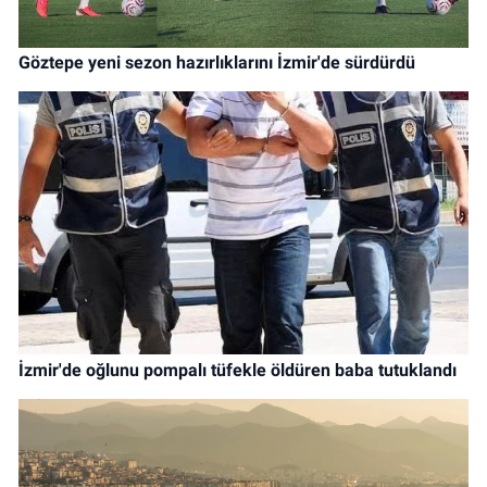
Göztepe yeni sezon hazırlıklarını İzmir'de sürdürdü
İzmir'de oğlunu pompalı tüfekle öldüren baba tutuklandı