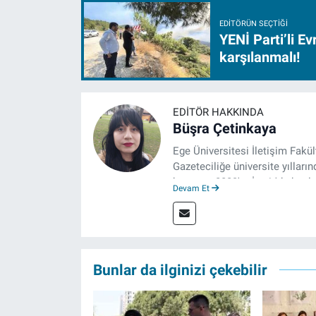
EDITÖRÜN SEÇTIĞI
YENİ Parti’li E
karşılanmalı!
EDITÖR HAKKINDA
Büşra Çetinkaya
Ege Üniversitesi İletişim Fakü
Gazeteciliğe üniversite yılların
hayatına 2023'te İzmir'de başla
Devam Et
çalışmalarını sürdürüyor.
Bunlar da ilginizi çekebilir