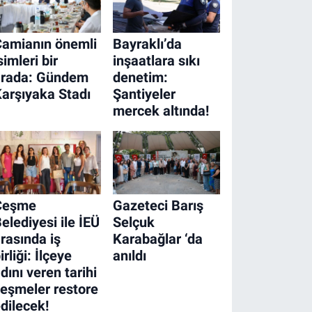
Camianın önemli
Bayraklı’da
simleri bir
inşaatlara sıkı
arada: Gündem
denetim:
arşıyaka Stadı
Şantiyeler
mercek altında!
Çeşme
Gazeteci Barış
elediyesi ile İEÜ
Selçuk
rasında iş
Karabağlar ‘da
irliği: İlçeye
anıldı
dını veren tarihi
eşmeler restore
dilecek!