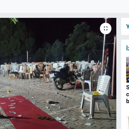
Y
İ
S
c
b