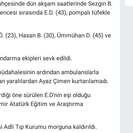
bahçesinde dün akşam saatlerinde Sezgin B.
lencesi sırasında E.D. (43), pompalı tüfekle
Ö. (23), Hasan B. (30), Ümmühan D. (45) ve
andarma ekipleri sevk edildi.
k müdahalesinin ardından ambulanslarla
an yaralılardan Ayaz Çimen kurtarılamadı.
diği öne sürülen E.D'nin eşi olduğu
zmir Atatürk Eğitim ve Araştırma
 Adli Tıp Kurumu morguna kaldırıldı.