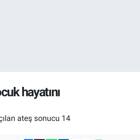
.1
21
ocuk hayatını
çılan ateş sonucu 14