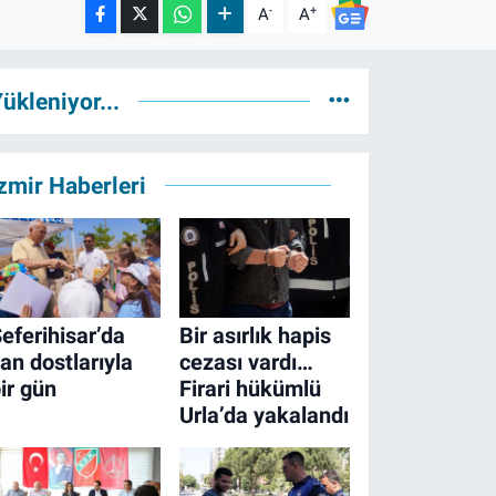
-
+
A
A
ükleniyor...
zmir Haberleri
eferihisar’da
Bir asırlık hapis
an dostlarıyla
cezası vardı…
ir gün
Firari hükümlü
Urla’da yakalandı