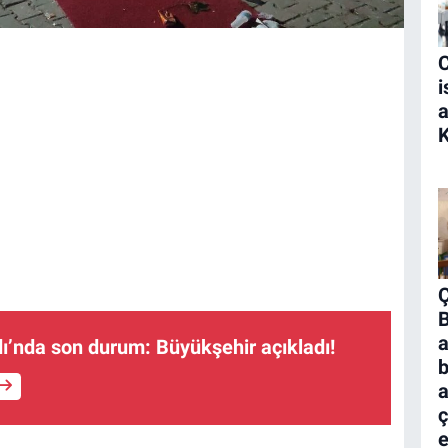
i
K
B
a
ı’nda son durum: Büyükşehir açıkladı!
b
a
ç
e