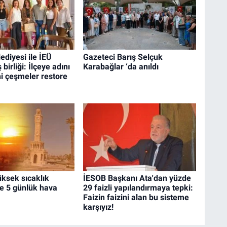
diyesi ile İEÜ
Gazeteci Barış Selçuk
 birliği: İlçeye adını
Karabağlar ‘da anıldı
hi çeşmeler restore
üksek sıcaklık
İESOB Başkanı Ata'dan yüzde
şte 5 günlük hava
29 faizli yapılandırmaya tepki:
Faizin faizini alan bu sisteme
karşıyız!