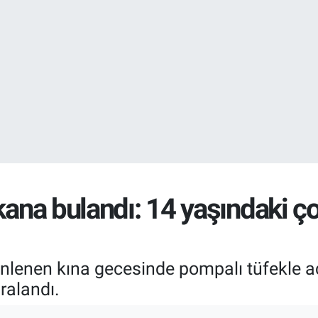
EURO
55,0700
%0
STERLİN
64,2438
%0.
kana bulandı: 14 yaşındaki ç
enlenen kına gecesinde pompalı tüfekle a
ralandı.