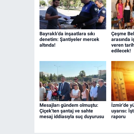
Bayraklı’da inşaatlara sıkı
Çeşme Bele
denetim: Şantiyeler mercek
arasında iş
altında!
veren tari
edilecek!
Mesajları gündem olmuştu:
İzmir’de y
Çiçek'ten şantaj ve sahte
uyarısı: İ
mesaj iddiasıyla suç duyurusu
raporu