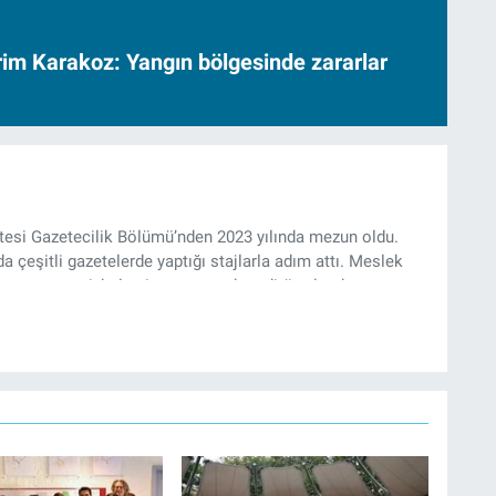
vrim Karakoz: Yangın bölgesinde zararlar
ltesi Gazetecilik Bölümü’nden 2023 yılında mezun oldu.
da çeşitli gazetelerde yaptığı stajlarla adım attı. Meslek
yan gazeteci, halen izgazete.net’te editör olarak