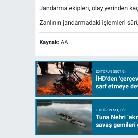
Jandarma ekipleri, olay yerinden kaç
Zanlının jandarmadaki işlemleri sürü
Kaynak:
AA
EDITÖRÜN SEÇTIĞI
İHD’den ‘çerçe
sarf etmeye d
EDITÖRÜN SEÇTIĞI
Tuna Nehri ‘akm
savaş gemileri 