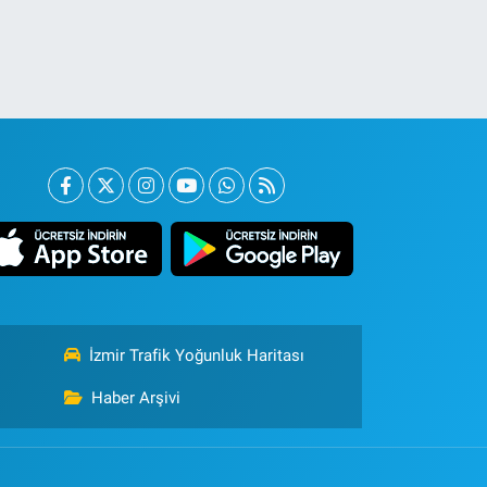
İzmir Trafik Yoğunluk Haritası
Haber Arşivi