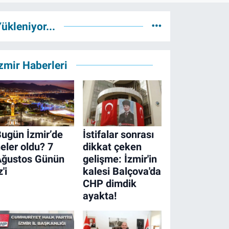
ükleniyor...
zmir Haberleri
ugün İzmir’de
İstifalar sonrası
eler oldu? 7
dikkat çeken
Ağustos Günün
gelişme: İzmir'in
z'i
kalesi Balçova'da
CHP dimdik
ayakta!