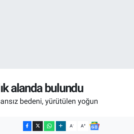
17
27
lık alanda bulundu
cansız bedeni, yürütülen yoğun
-
+
A
A