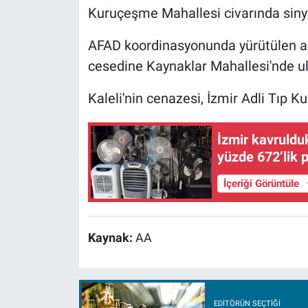
Kuruçeşme Mahallesi civarında sinyal
AFAD koordinasyonunda yürütülen ar
cesedine Kaynaklar Mahallesi'nde ula
Kaleli'nin cenazesi, İzmir Adli Tıp
İzmir kavrulduk
yüzde 672’lik 
İçeriği Görüntüle
Kaynak:
AA
EDITÖRÜN SEÇTIĞI