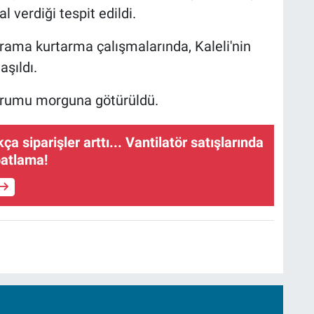
 verdiği tespit edildi.
ama kurtarma çalışmalarında, Kaleli'nin
şıldı.
 Kurumu morguna götürüldü.
ça siparişler arttı... Vantilatör satışlarında
patlama!