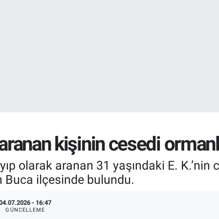
DOLAR
47,7106
%0.
EURO
55,1652
%0.
 aranan kişinin cesedi orman
yıp olarak aranan 31 yaşındaki E. K.’nin 
 Buca ilçesinde bulundu.
04.07.2026 - 16:47
GÜNCELLEME