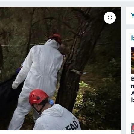
Y
İ
B
n
İ