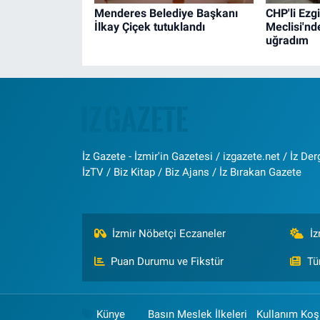
Menderes Belediye Başkanı
CHP'li Ezg
İlkay Çiçek tutuklandı
Meclisi'nd
uğradım
İz Gazete - İzmir'in Gazetesi / izgazete.net / İz Derg
İzTV / Biz Kitap / Biz Ajans / İz Bırakan Gazete
İzmir Nöbetçi Eczaneler
İ
Puan Durumu ve Fikstür
Tü
Künye
Basın Meslek İlkeleri
Kullanım Koşu