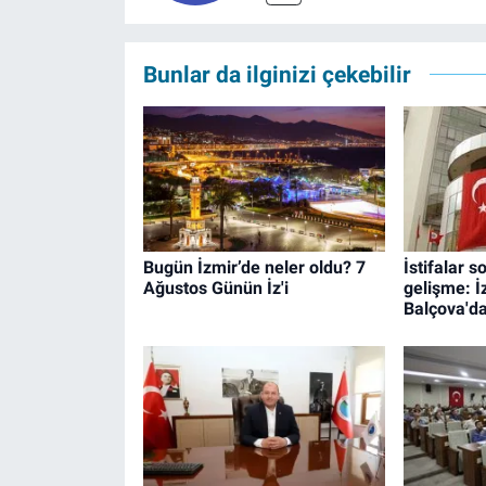
Bunlar da ilginizi çekebilir
Bugün İzmir’de neler oldu? 7
İstifalar 
Ağustos Günün İz'i
gelişme: İz
Balçova'd