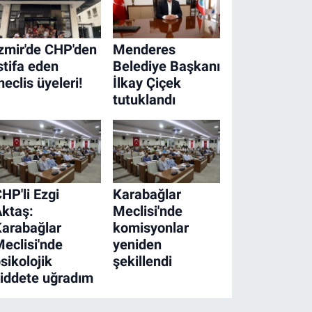
zmir'de CHP'den
Menderes
stifa eden
Belediye Başkanı
eclis üyeleri!
İlkay Çiçek
tutuklandı
HP'li Ezgi
Karabağlar
ktaş:
Meclisi'nde
arabağlar
komisyonlar
eclisi'nde
yeniden
sikolojik
şekillendi
iddete uğradım