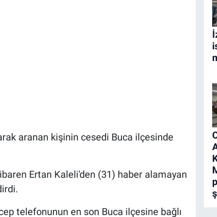
İ
i
m
C
arak aranan kişinin cesedi Buca ilçesinde
A
K
M
tibaren Ertan Kaleli'den (31) haber alamayan
p
irdi.
ş
n cep telefonunun en son Buca ilçesine bağlı