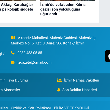
i Aktaş: Karabağlar
İzmir'de vefat eden Kıbrıs
e psikolojik şiddete
gazisi son yolculuğuna
uğurlandı
Akdeniz Mahallesi, Akdeniz Caddesi, Akdeniz İş
Merkezi No: 5, Kat: 3 Daire: 306 Konak/ İzmir
0232 483 05 85
i /
izgazete@gmail.com
zmir Hava Durumu
İzmir Namaz Vakitleri
m Manşetler
Son Dakika Haberleri
lları
Gizlilik ve KVK Politikası
BİLİM VE TEKNOLOJİ