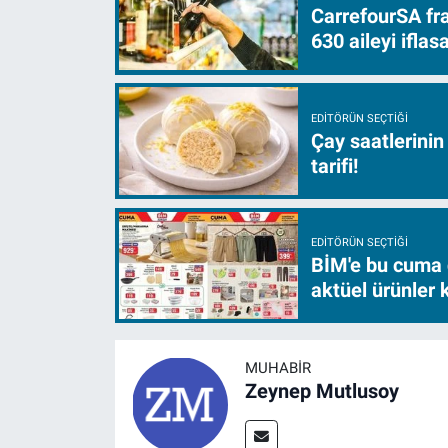
CarrefourSA fra
630 aileyi ifla
EDITÖRÜN SEÇTIĞI
Çay saatlerinin
tarifi!
EDITÖRÜN SEÇTIĞI
BİM'e bu cuma 
aktüel ürünler
MUHABIR
Zeynep Mutlusoy