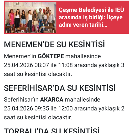
Çeşme Belediyesi ile İEÜ
arasında iş birliği: İlçeye
adını veren tarihi
çeşmeler restore
edilecek!
MENEMEN’DE SU KESİNTİSİ
Menemen’in
GÖKTEPE
mahallesinde
25.04.2026 08:07 ile 11:08 arasında yaklaşık 3
saat su kesintisi olacaktır.
SEFERİHİSAR’DA SU KESİNTİSİ
Seferihisar’ın
AKARCA
mahallesinde
25.04.2026 09:35 ile 12:00 arasında yaklaşık 2
saat su kesintisi olacaktır.
TORBALI’DA SU KESİNTİSİ