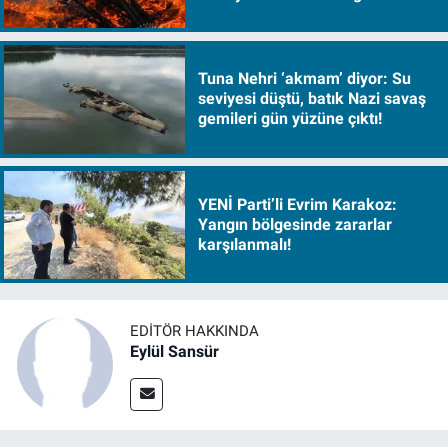
Tuna Nehri ‘akmam’ diyor: Su
seviyesi düştü, batık Nazi savaş
gemileri gün yüzüne çıktı!
YENİ Parti’li Evrim Karakoz:
Yangın bölgesinde zararlar
karşılanmalı!
EDITÖR HAKKINDA
Eylül Sansür