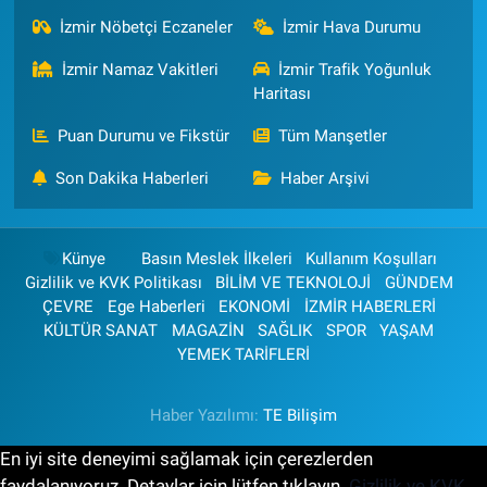
İzmir Nöbetçi Eczaneler
İzmir Hava Durumu
İzmir Namaz Vakitleri
İzmir Trafik Yoğunluk
Haritası
Puan Durumu ve Fikstür
Tüm Manşetler
Son Dakika Haberleri
Haber Arşivi
Künye
Basın Meslek İlkeleri
Kullanım Koşulları
Gizlilik ve KVK Politikası
BİLİM VE TEKNOLOJİ
GÜNDEM
ÇEVRE
Ege Haberleri
EKONOMİ
İZMİR HABERLERİ
KÜLTÜR SANAT
MAGAZİN
SAĞLIK
SPOR
YAŞAM
YEMEK TARİFLERİ
Haber Yazılımı:
TE Bilişim
En iyi site deneyimi sağlamak için çerezlerden
faydalanıyoruz. Detaylar için lütfen tıklayın.
Gizlilik ve KVK