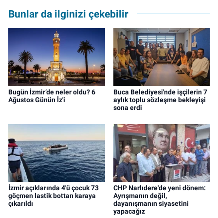
Bunlar da ilginizi çekebilir
Bugün İzmir’de neler oldu? 6
Buca Belediyesi'nde işçilerin 7
Ağustos Günün İz'i
aylık toplu sözleşme bekleyişi
sona erdi
İzmir açıklarında 4'ü çocuk 73
CHP Narlıdere'de yeni dönem:
göçmen lastik bottan karaya
Ayrışmanın değil,
çıkarıldı
dayanışmanın siyasetini
yapacağız