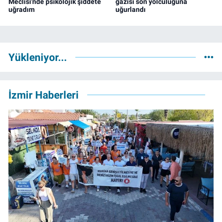
Meclisi'nde psikolojik şiddete
gazisi son yolculuğuna
uğradım
uğurlandı
Yükleniyor...
İzmir Haberleri