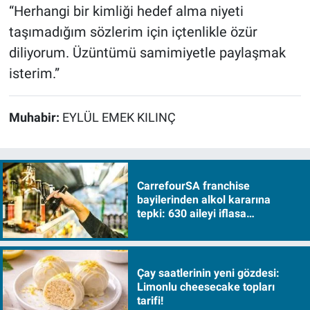
“Herhangi bir kimliği hedef alma niyeti
taşımadığım sözlerim için içtenlikle özür
diliyorum. Üzüntümü samimiyetle paylaşmak
isterim.”
Muhabir:
EYLÜL EMEK KILINÇ
CarrefourSA franchise
bayilerinden alkol kararına
tepki: 630 aileyi iflasa
sürükleyecek!
Çay saatlerinin yeni gözdesi:
Limonlu cheesecake topları
tarifi!