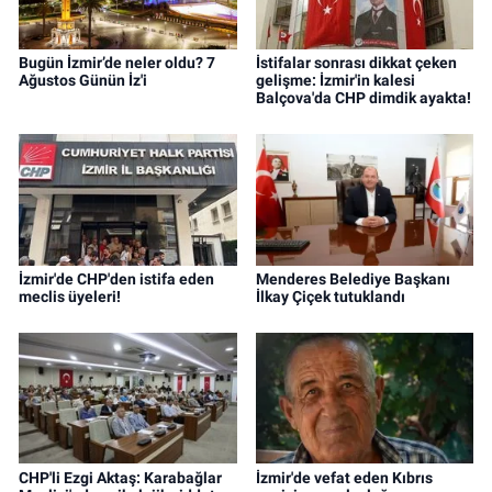
Bugün İzmir’de neler oldu? 7
İstifalar sonrası dikkat çeken
Ağustos Günün İz'i
gelişme: İzmir'in kalesi
Balçova'da CHP dimdik ayakta!
İzmir'de CHP'den istifa eden
Menderes Belediye Başkanı
meclis üyeleri!
İlkay Çiçek tutuklandı
CHP'li Ezgi Aktaş: Karabağlar
İzmir'de vefat eden Kıbrıs