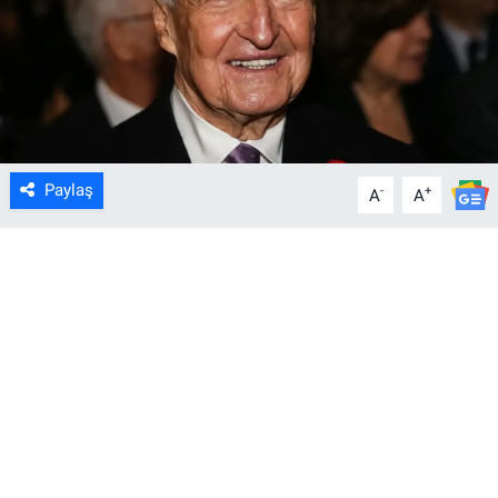
Paylaş
-
+
A
A