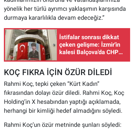
yönelik her türlü ayrımcı yaklaşımın karşısında
durmaya kararlılıkla devam edeceğiz.”
İstifalar sonrası dikkat
çeken gelişme: İzmir'in
kalesi Balçova'da CHP
dimdik ayakta!
KOÇ FIKRA İÇİN ÖZÜR DİLEDİ
Rahmi Koç, tepki çeken “Kürt Kadın”
fıkrasından dolayı özür diledi. Rahmi Koç, Koç
Holding’in X hesabından yaptığı açıklamada,
herhangi bir kimliği hedef almadığını söyledi.
Rahmi Koç’un özür metninde şunları söyledi: