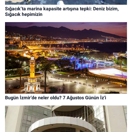
Sığacık’ta marina kapasite artışına tepki: Deniz bizim,
Sığacık hepimizin
Bugün İzmir’de neler oldu? 7 Ağustos Günün İz'i