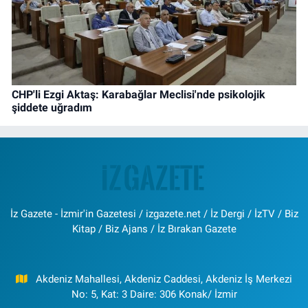
CHP'li Ezgi Aktaş: Karabağlar Meclisi'nde psikolojik
şiddete uğradım
İz Gazete - İzmir'in Gazetesi / izgazete.net / İz Dergi / İzTV / Biz
Kitap / Biz Ajans / İz Bırakan Gazete
Akdeniz Mahallesi, Akdeniz Caddesi, Akdeniz İş Merkezi
No: 5, Kat: 3 Daire: 306 Konak/ İzmir