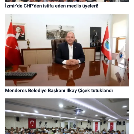
İzmir'de CHP'den istifa eden meclis üyeleri!
Menderes Belediye Başkanı İlkay Çiçek tutuklandı