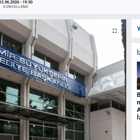
12.06.2026 - 19:30
GÜNCELLEME
Y
İ
B
n
İ