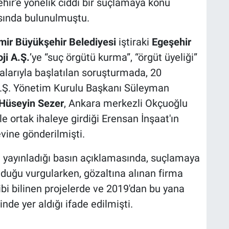
şehir'e yönelik ciddi bir suçlamaya konu
asında bulunulmuştu.
mir Büyükşehir Belediyesi
iştiraki
Egeşehir
ji A.Ş.
’ye “suç örgütü kurma”, “örgüt üyeliği”
alarıyla başlatılan soruşturmada, 20
Ş. Yönetim Kurulu Başkanı Süleyman
Hüseyin Sezer
, Ankara merkezli Okçuoğlu
le ortak ihaleye girdiği Erensan İnşaat'ın
vine gönderilmişti.
ı yayınladığı basın açıklamasında, suçlamaya
lduğu vurgularken, gözaltına alınan firma
ibi bilinen projelerde ve 2019'dan bu yana
nde yer aldığı ifade edilmişti.