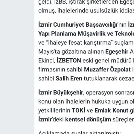
geldi. İzBB, iştirak şirketlerden Ege
olmuş, ihalelerinde usulsüzlük iddi
İzmir Cumhuriyet Başsavcılığı
’nın
İz
Yapı Planlama Müşavirlik ve Teknolo
ve “ihaleye fesat karıştırma” suçlam
Mayıs'ta gözaltına alınan
Egeşehir
A.
Ekinci,
İZBETON
eski genel müdürü
firmasının sahibi
Muzaffer Özpolat
i
sahibi
Salih Eren
tutuklanarak cezae
İzmir Büyükşehir
, operasyon sonras
konu olan ihalelerin hukuka uygun o
yetkililerinin
TOKİ
ve
Emlak Konut
g
İzmir
’deki
kentsel dönüşüm
süreçleri
Açıklamada şunlar aktarılmıştı: