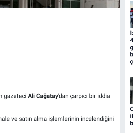
İ
4
g
b
ç
kin gazeteci
Ali Cağatay
'dan çarpıcı bir iddia
C
i
hale ve satın alma işlemlerinin incelendiğini
b