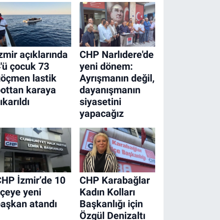
zmir açıklarında
CHP Narlıdere'de
'ü çocuk 73
yeni dönem:
öçmen lastik
Ayrışmanın değil,
ottan karaya
dayanışmanın
ıkarıldı
siyasetini
yapacağız
HP İzmir’de 10
CHP Karabağlar
lçeye yeni
Kadın Kolları
aşkan atandı
Başkanlığı için
Özgül Denizaltı