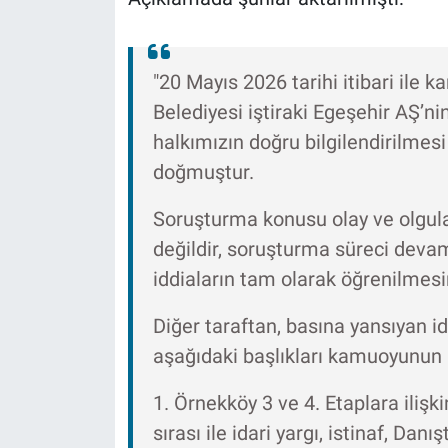
"20 Mayıs 2026 tarihi itibari ile
Belediyesi iştiraki Egeşehir AŞ’nin
halkımızın doğru bilgilendirilme
doğmuştur.
Soruşturma konusu olay ve olgular
değildir, soruşturma süreci deva
iddiaların tam olarak öğrenilmesin
Diğer taraftan, basına yansıyan idd
aşağıdaki başlıkları kamuoyunun b
1. Örnekköy 3 ve 4. Etaplara ilişk
sırası ile idari yargı, istinaf, Da