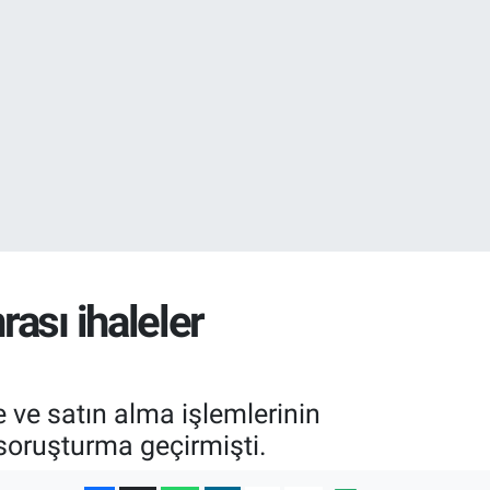
02
.2
ası ihaleler
 ve satın alma işlemlerinin
 soruşturma geçirmişti.