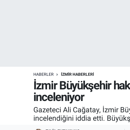
Resmi İlanlar
Resmi Reklam
YAŞAM
HABERLER
İZMİR HABERLERİ
İzmir Büyükşehir hakk
inceleniyor
Gazeteci Ali Cağatay, İzmir Bü
incelendiğini iddia etti. Büyü