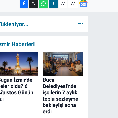
-
+
A
A
ükleniyor...
zmir Haberleri
ugün İzmir’de
Buca
eler oldu? 6
Belediyesi'nde
Ağustos Günün
işçilerin 7 aylık
z'i
toplu sözleşme
bekleyişi sona
erdi