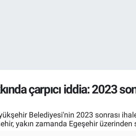
EURO
55,0250
%0.
STERLİN
64,2398
%0
ında çarpıcı iddia: 2023 sonr
yükşehir Belediyesi'nin 2023 sonrası ihale
kşehir, yakın zamanda Egeşehir üzerinden