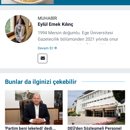
MUHABIR
Eylül Emek Kılınç
1994 Mersin doğumlu. Ege Üniversitesi
Gazetecilik bölümünden 2021 yılında onur
derecesiyle mezun oldu. Öğrenciliğinde
Devam Et
çeşitli mecralarda edindiği yarı-profesyonel
deneyimin dışında kapatılana kadar Artı TV
ve TELE1 TV Ankara bürolarında editör ve
kameraman olarak çalıştı. Meslek hayatını İz
Gazete'de sürdürüyor.
Bunlar da ilginizi çekebilir
'Partim beni lekeledi' dedi...
DEÜ'den Sözleşmeli Personel