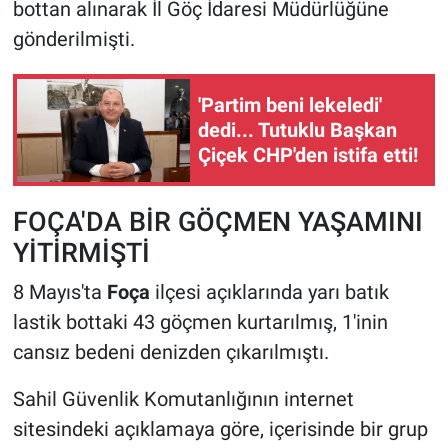
bottan alınarak İl Göç İdaresi Müdürlüğüne
gönderilmişti.
'Partim beni lekeledi'
dedi... Tutuklu Başkan
Çiçek CHP'den istifa etti!
FOÇA'DA BİR GÖÇMEN YAŞAMINI
YİTİRMİŞTİ
8 Mayıs'ta
Foça
ilçesi açıklarında yarı batık
lastik bottaki 43 göçmen kurtarılmış, 1'inin
cansız bedeni denizden çıkarılmıştı.
Sahil Güvenlik Komutanlığının internet
sitesindeki açıklamaya göre, içerisinde bir grup