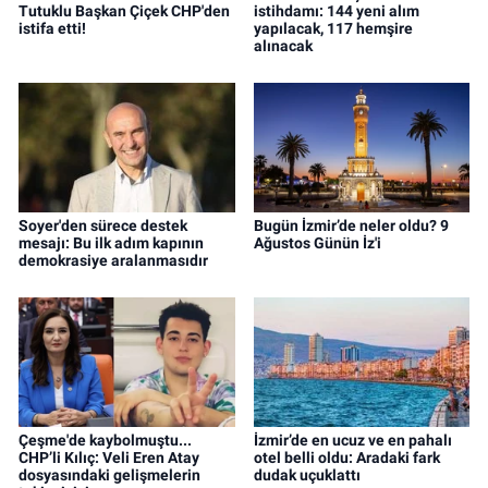
Tutuklu Başkan Çiçek CHP'den
istihdamı: 144 yeni alım
istifa etti!
yapılacak, 117 hemşire
alınacak
Soyer'den sürece destek
Bugün İzmir’de neler oldu? 9
mesajı: Bu ilk adım kapının
Ağustos Günün İz'i
demokrasiye aralanmasıdır
Çeşme'de kaybolmuştu...
İzmir’de en ucuz ve en pahalı
CHP’li Kılıç: Veli Eren Atay
otel belli oldu: Aradaki fark
dosyasındaki gelişmelerin
dudak uçuklattı