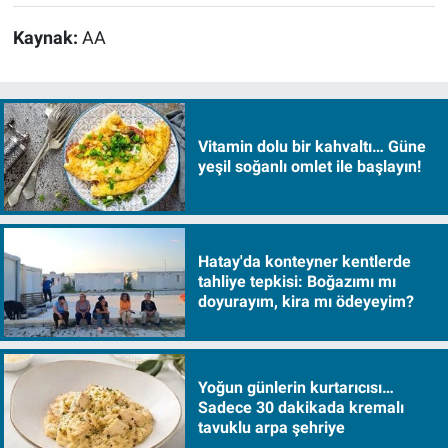
Kaynak:
AA
Vitamin dolu bir kahvaltı… Güne
yeşil soğanlı omlet ile başlayın!
Hatay'da konteyner kentlerde
tahliye tepkisi: Boğazımı mı
doyurayım, kira mı ödeyeyim?
Yoğun günlerin kurtarıcısı…
Sadece 30 dakikada kremalı
tavuklu arpa şehriye