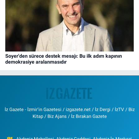
Soyer'den sürece destek mesajı: Bu ilk adım kapının
demokrasiye aralanmasıdır
İz Gazete - İzmir'in Gazetesi / izgazete.net / İz Dergi / İzTV / Biz
Kitap / Biz Ajans / İz Bırakan Gazete
Akdeniz Mahallesi, Akdeniz Caddesi, Akdeniz İş Merkezi