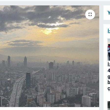
Y
İ
İ
4
g
b
ç