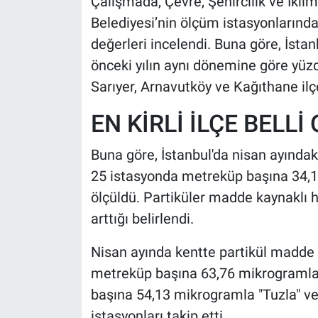
Çalışmada, Çevre, Şehircilik ve İklim
Belediyesi’nin ölçüm istasyonlarınd
değerleri incelendi. Buna göre, İstan
önceki yılın aynı dönemine göre yüzde
Sarıyer, Arnavutköy ve Kağıthane ilçe
EN KİRLİ İLÇE BELLİ
Buna göre, İstanbul'da nisan ayında
25 istasyonda metreküp başına 34,1,
ölçüldü. Partiküler madde kaynaklı ha
arttığı belirlendi.
Nisan ayında kentte partikül madde h
metreküp başına 63,76 mikrogramla 
başına 54,13 mikrogramla "Tuzla" ve
istasyonları takip etti.