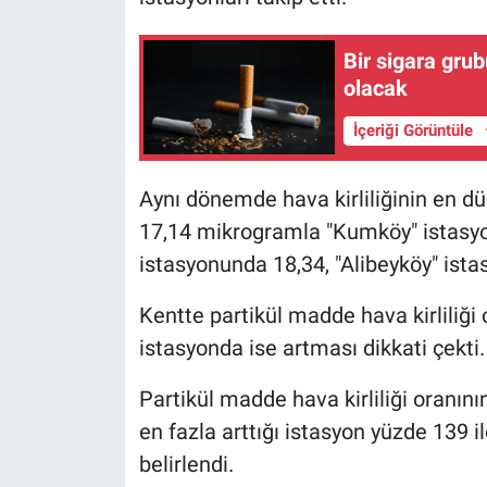
Bir sigara gru
olacak
İçeriği Görüntüle
Aynı dönemde hava kirliliğinin en d
17,14 mikrogramla "Kumköy" istasyon
istasyonunda 18,34, "Alibeyköy" ist
Kentte partikül madde hava kirliliği
istasyonda ise artması dikkati çekti.
Partikül madde hava kirliliği oranını
en fazla arttığı istasyon yüzde 139 i
belirlendi.