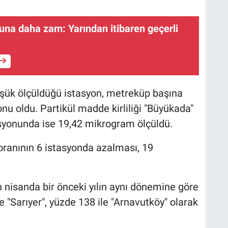
buna daha zam: Yarından itibaren geçerli
üşük ölçüldüğü istasyon, metreküp başına
u oldu. Partikül madde kirliliği "Büyükada"
asyonunda ise 19,42 mikrogram ölçüldü.
 oranının 6 istasyonda azalması, 19
n nisanda bir önceki yılın aynı dönemine göre
le "Sarıyer", yüzde 138 ile "Arnavutköy" olarak