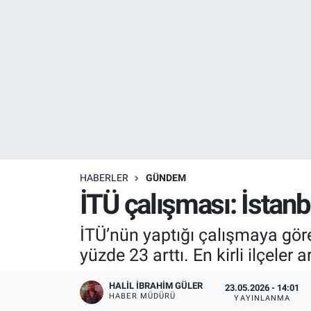
Resmi İlanlar
Resmi Reklam
YAŞAM
HABERLER
GÜNDEM
İTÜ çalışması: İstan
İTÜ’nün yaptığı çalışmaya göre
yüzde 23 arttı. En kirli ilçeler
HALIL İBRAHIM GÜLER
23.05.2026 - 14:01
HABER MÜDÜRÜ
YAYINLANMA