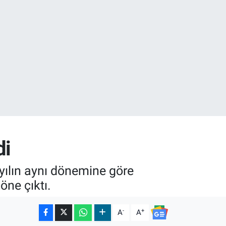
02
di
 yılın aynı dönemine göre
öne çıktı.
-
+
A
A