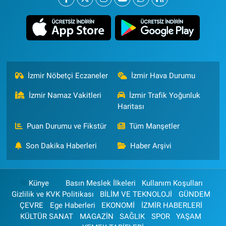
İzmir Nöbetçi Eczaneler
İzmir Hava Durumu
İzmir Namaz Vakitleri
İzmir Trafik Yoğunluk
Haritası
Puan Durumu ve Fikstür
Tüm Manşetler
Son Dakika Haberleri
Haber Arşivi
Künye
Basın Meslek İlkeleri
Kullanım Koşulları
Gizlilik ve KVK Politikası
BİLİM VE TEKNOLOJİ
GÜNDEM
ÇEVRE
Ege Haberleri
EKONOMİ
İZMİR HABERLERİ
KÜLTÜR SANAT
MAGAZİN
SAĞLIK
SPOR
YAŞAM