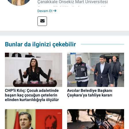
Çanakkale Onsekiz Mart Üniversitesi
Gazetecilik bölümünden mezun oldu.
Devam Et
Çanakkale’de Gazetecilik alanında tezli
Yüksek Lisansına devam eden gazeteci, 2022
yılında İzmir’de mesleğe başladı. Meslek
hayatı boyunca muhabirlik, editörlük ve
rejisörlük görevlerini üstlendi. Çalışma
Bunlar da ilginizi çekebilir
hayatına ise izgazete.net’te haber editörü
olarak devam ediyor.
CHP'li Kılıç: Çocuk adaletinde
Avcılar Belediye Başkanı
başarı kaç çocuğun çetelerin
Çaykara’ya tahliye kararı
elinden kurtarıldığıyla ölçülür