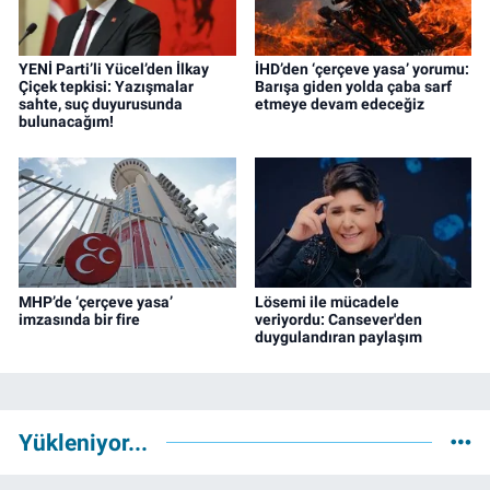
YENİ Parti’li Yücel’den İlkay
İHD’den ‘çerçeve yasa’ yorumu:
Çiçek tepkisi: Yazışmalar
Barışa giden yolda çaba sarf
sahte, suç duyurusunda
etmeye devam edeceğiz
bulunacağım!
MHP’de ‘çerçeve yasa’
Lösemi ile mücadele
imzasında bir fire
veriyordu: Cansever'den
duygulandıran paylaşım
Yükleniyor...