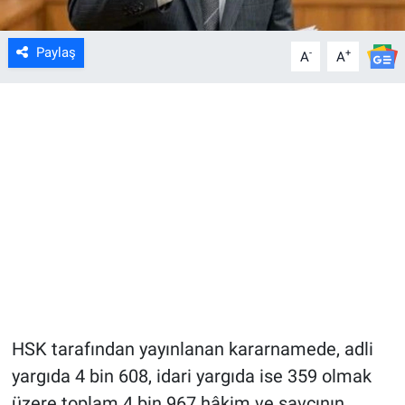
Paylaş
-
+
A
A
HSK tarafından yayınlanan kararnamede, adli
yargıda 4 bin 608, idari yargıda ise 359 olmak
üzere toplam 4 bin 967 hâkim ve savcının