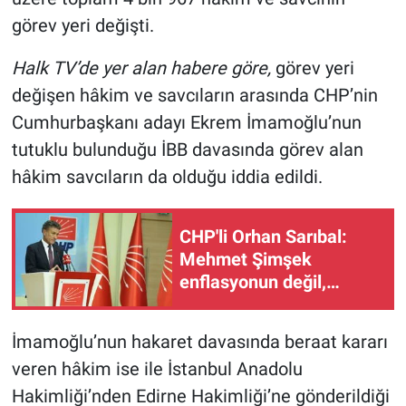
görev yeri değişti.
Halk TV’de yer alan habere göre,
görev yeri
değişen hâkim ve savcıların arasında CHP’nin
Cumhurbaşkanı adayı Ekrem İmamoğlu’nun
tutuklu bulunduğu İBB davasında görev alan
hâkim savcıların da olduğu iddia edildi.
CHP'li Orhan Sarıbal:
Mehmet Şimşek
enflasyonun değil,
çiftçinin belini kırdı!
İmamoğlu’nun hakaret davasında beraat kararı
veren hâkim ise ile İstanbul Anadolu
Hakimliği’nden Edirne Hakimliği’ne gönderildiği