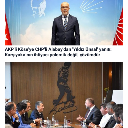
AKP'li Köse'ye CHP'li Alabay'dan 'Yıldız Ünsal' yanıtı:
Karşıyaka’nın ihtiyacı polemik değil, çözümdür