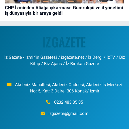
CHP İzmir'den Aliağa çıkarması: Gümrükçü ve il yönetimi
iş dünyasıyla bir araya geldi
İz Gazete - İzmir'in Gazetesi / izgazete.net / İz Dergi / İzTV / Biz
Kitap / Biz Ajans / İz Bırakan Gazete
Akdeniz Mahallesi, Akdeniz Caddesi, Akdeniz İş Merkezi
No: 5, Kat: 3 Daire: 306 Konak/ İzmir
0232 483 05 85
izgazete@gmail.com