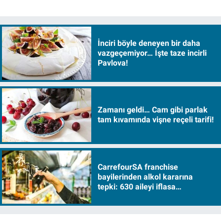
İnciri böyle deneyen bir daha
vazgeçemiyor… İşte taze incirli
Pavlova!
Zamanı geldi… Cam gibi parlak
tam kıvamında vişne reçeli tarifi!
CarrefourSA franchise
bayilerinden alkol kararına
tepki: 630 aileyi iflasa
sürükleyecek!