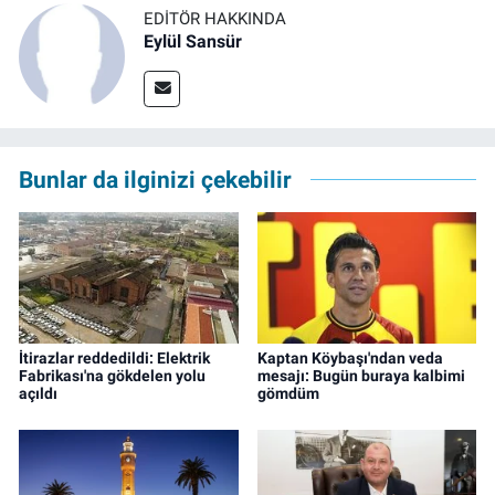
EDITÖR HAKKINDA
Eylül Sansür
Bunlar da ilginizi çekebilir
İtirazlar reddedildi: Elektrik
Kaptan Köybaşı'ndan veda
Fabrikası'na gökdelen yolu
mesajı: Bugün buraya kalbimi
açıldı
gömdüm