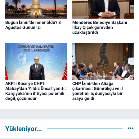
Bugün İzmir’de neler oldu? 8
Menderes Belediye Başkanı
Ağustos Günün İz'i
İlkay Çiçek görevden
uzaklaştırıldı
AKP'li Köse'ye CHP'li
CHP İzmir'den Aliağa
Alabay'dan 'Yıldız Ünsal' yanıtı:
çıkarması: Gümrükçü ve il
Karşıyaka’nın ihtiyacı polemik
yönetimi iş dünyasıyla bir
değil, çözümdür
araya geldi
Yükleniyor...