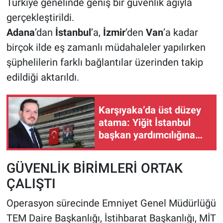
Türkiye genelinde geniş bir güvenlik ağıyla
gerçekleştirildi.
Adana
’dan
İstanbul
’a,
İzmir
’den
Van
’a kadar
birçok ilde eş zamanlı müdahaleler yapılırken
şüphelilerin farklı bağlantılar üzerinden takip
edildiği aktarıldı.
Karşıyaka’da üst düzey
atama: Yiğit İstanbul
başkan yardımcılığına
görevlendirildi
GÜVENLİK BİRİMLERİ ORTAK
ÇALIŞTI
Operasyon sürecinde Emniyet Genel Müdürlüğü
TEM Daire Başkanlığı, İstihbarat Başkanlığı, MİT