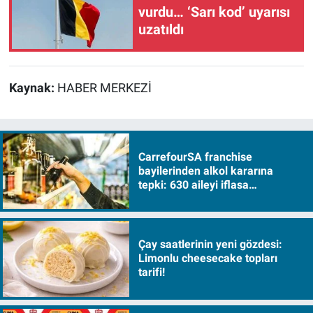
vurdu… ‘Sarı kod’ uyarısı
uzatıldı
Kaynak:
HABER MERKEZİ
CarrefourSA franchise
bayilerinden alkol kararına
tepki: 630 aileyi iflasa
sürükleyecek!
Çay saatlerinin yeni gözdesi:
Limonlu cheesecake topları
tarifi!