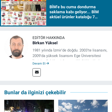
BİM'e bu cuma dondurma
saklama kabı geliyor... BİM
aktüel ürünler kataloğu 7
Ağustos Cuma 2026
EDITÖR HAKKINDA
Birkan Yüksel
1981 yılında İzmir'de doğdu. 2003'te lisansını,
2009'da yüksek lisansını Ege Üniversitesi
İletişim Fakültesi Gazetecilik Bölümü'nde
Devam Et
tamamladı. 2011 yılında yüksek lisans
tezinden hareketle yazdığı "İdeoloji ve
Gündelik Hayatta Milliyetçilik" adlı kitabı,
Genesis Yayınevi tarafından basıldı. 2022
yılından bu yana İz Gazete'de sayfa yapımcısı
Bunlar da ilginizi çekebilir
ve editör olarak görev yapmaktadır.