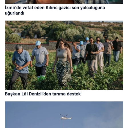
İzmir'de vefat eden Kıbrıs gazisi son yolculuğuna
uğurlandı
Başkan Lâl Denizli’den tarıma destek