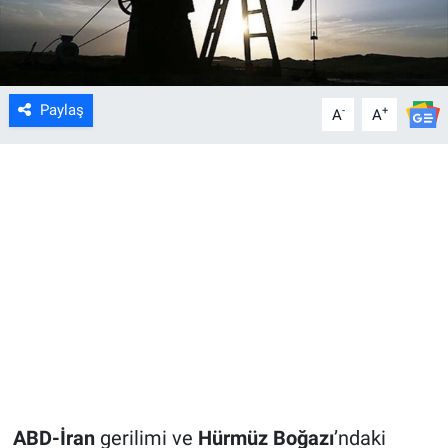
Paylaş
-
+
A
A
ABD-İran
gerilimi ve
Hürmüz Boğazı
’ndaki