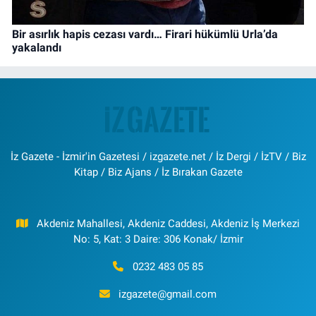
Bir asırlık hapis cezası vardı… Firari hükümlü Urla’da
yakalandı
İz Gazete - İzmir'in Gazetesi / izgazete.net / İz Dergi / İzTV / Biz
Kitap / Biz Ajans / İz Bırakan Gazete
Akdeniz Mahallesi, Akdeniz Caddesi, Akdeniz İş Merkezi
No: 5, Kat: 3 Daire: 306 Konak/ İzmir
0232 483 05 85
izgazete@gmail.com