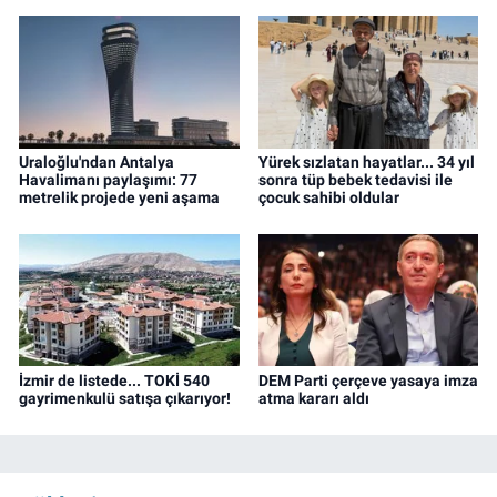
Uraloğlu'ndan Antalya
Yürek sızlatan hayatlar... 34 yıl
Havalimanı paylaşımı: 77
sonra tüp bebek tedavisi ile
metrelik projede yeni aşama
çocuk sahibi oldular
İzmir de listede... TOKİ 540
DEM Parti çerçeve yasaya imza
gayrimenkulü satışa çıkarıyor!
atma kararı aldı