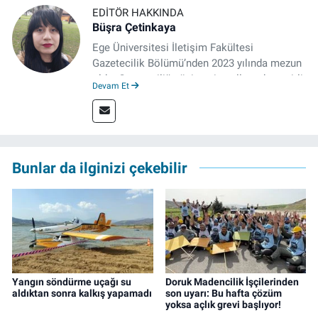
EDITÖR HAKKINDA
Büşra Çetinkaya
Ege Üniversitesi İletişim Fakültesi
Gazetecilik Bölümü’nden 2023 yılında mezun
oldu. Gazeteciliğe üniversite yıllarında çeşitli
Devam Et
gazetelerde yaptığı stajlarla adım attı.
Meslek hayatına 2023'te İzmir'de başlayan
gazeteci, halen izgazete.net’te editör olarak
çalışmalarını sürdürüyor.
Bunlar da ilginizi çekebilir
Yangın söndürme uçağı su
Doruk Madencilik İşçilerinden
aldıktan sonra kalkış yapamadı
son uyarı: Bu hafta çözüm
yoksa açlık grevi başlıyor!