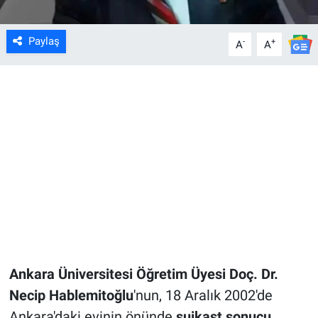
Paylaş
-
+
A
A
Ankara Üniversitesi Öğretim Üyesi Doç. Dr.
Necip Hablemitoğlu
'nun, 18 Aralık 2002'de
Ankara'daki evinin önünde
suikast sonucu