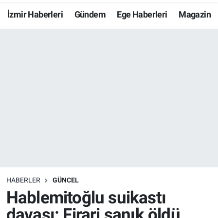
İzmir Haberleri
Gündem
Ege Haberleri
Magazin
Resmi İlanlar
Resmi Reklam
YAŞAM
HABERLER
GÜNCEL
Hablemitoğlu suikastı
davası: Firari sanık öldü,