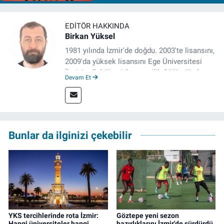
EDITÖR HAKKINDA
Birkan Yüksel
1981 yılında İzmir'de doğdu. 2003'te lisansını,
2009'da yüksek lisansını Ege Üniversitesi
İletişim Fakültesi Gazetecilik Bölümü'nde
Devam Et
tamamladı. 2011 yılında yüksek lisans
tezinden hareketle yazdığı "İdeoloji ve
Gündelik Hayatta Milliyetçilik" adlı kitabı,
Genesis Yayınevi tarafından basıldı. 2022
yılından bu yana İz Gazete'de sayfa yapımcısı
Bunlar da ilginizi çekebilir
ve editör olarak görev yapmaktadır.
YKS tercihlerinde rota İzmir:
Göztepe yeni sezon
Hangi üniversiteler hangi
hazırlıklarını İzmir'de sürdürdü