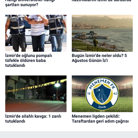
şartları sunuyor?
İzmir'de oğlunu pompalı
Bugün İzmir’de neler oldu? 5
tüfekle öldüren baba
Ağustos Günün İz'i
tutuklandı
İzmir'de silahlı kavga: 1 zanlı
Menemen ligden çekildi:
tutuklandı
Taraftardan geri adım çağrısı