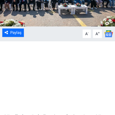
Paylaş
-
+
A
A