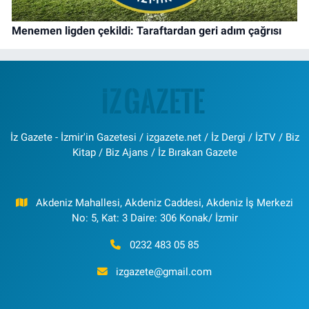
Menemen ligden çekildi: Taraftardan geri adım çağrısı
İz Gazete - İzmir'in Gazetesi / izgazete.net / İz Dergi / İzTV / Biz
Kitap / Biz Ajans / İz Bırakan Gazete
Akdeniz Mahallesi, Akdeniz Caddesi, Akdeniz İş Merkezi
No: 5, Kat: 3 Daire: 306 Konak/ İzmir
0232 483 05 85
izgazete@gmail.com