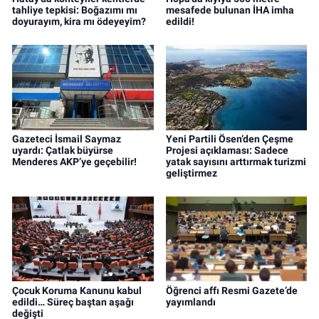
tahliye tepkisi: Boğazımı mı
mesafede bulunan İHA imha
doyurayım, kira mı ödeyeyim?
edildi!
Gazeteci İsmail Saymaz
Yeni Partili Ösen’den Çeşme
uyardı: Çatlak büyürse
Projesi açıklaması: Sadece
Menderes AKP’ye geçebilir!
yatak sayısını arttırmak turizmi
geliştirmez
Çocuk Koruma Kanunu kabul
Öğrenci affı Resmi Gazete’de
edildi… Süreç baştan aşağı
yayımlandı
değişti