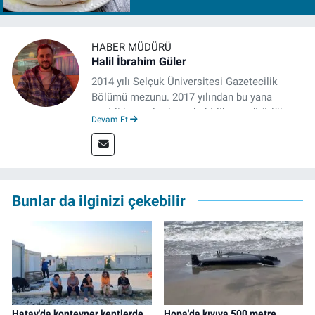
HABER MÜDÜRÜ
Halil İbrahim Güler
2014 yılı Selçuk Üniversitesi Gazetecilik
Bölümü mezunu. 2017 yılından bu yana
çeşitli kurumlarda muhabirlik ve editörlük
Devam Et
yaptı. Çalışma hayatına izgazete.net’te haber
müdürü olarak devam ediyor.
Bunlar da ilginizi çekebilir
Hatay'da konteyner kentlerde
Hopa'da kıyıya 500 metre