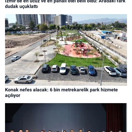
İzmir’de en ucuz ve en pahalı otel belli oldu: Aradaki fark
dudak uçuklattı
Konak nefes alacak: 6 bin metrekarelik park hizmete
açılıyor