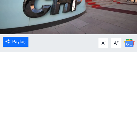
Paylaş
-
+
A
A