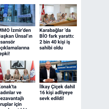
MMO İzmir’den
Karabağlar ‘da
aşkan Ünsal’ın
BİO fark yarattı:
asansör
2 bin 40 kişi iş
çıklamalarına
sahibi oldu
epki!
onak'ta
İlkay Çiçek dahil
adınlar ve
16 kişi adliyeye
ezavantajlı
sevk edildi!
ruplar için