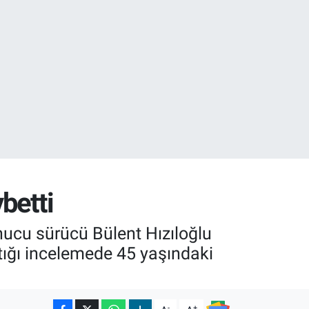
01
02
betti
nucu sürücü Bülent Hızıloğlu
tığı incelemede 45 yaşındaki
-
+