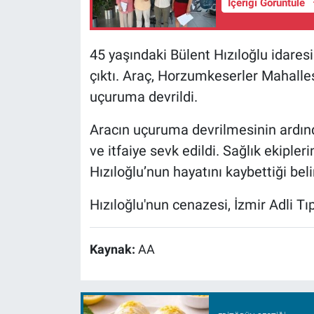
İçeriği Görüntüle
45 yaşındaki Bülent Hızıloğlu idaresi
çıktı. Araç, Horzumkeserler Mahalle
uçuruma devrildi.
Aracın uçuruma devrilmesinin ardında
ve itfaiye sevk edildi. Sağlık ekipler
Hızıloğlu’nun hayatını kaybettiği beli
Hızıloğlu'nun cenazesi, İzmir Adli T
Kaynak:
AA