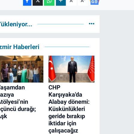
A
A
ükleniyor...
zmir Haberleri
Yaşamdan
CHP
azıya
Karşıyaka'da
tölyesi’nin
Alabay dönemi:
çüncü durağı;
Küskünlükleri
Aşk
geride bırakıp
iktidar için
çalışacağız