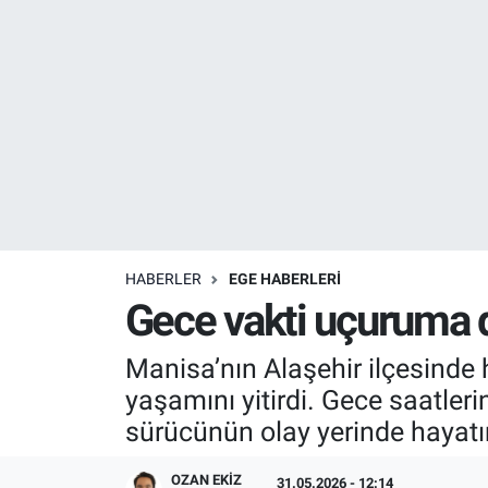
Resmi İlanlar
Resmi Reklam
YAŞAM
HABERLER
EGE HABERLERİ
Gece vakti uçuruma de
Manisa’nın Alaşehir ilçesinde 
yaşamını yitirdi. Gece saatle
sürücünün olay yerinde hayatını
OZAN EKIZ
31.05.2026 - 12:14