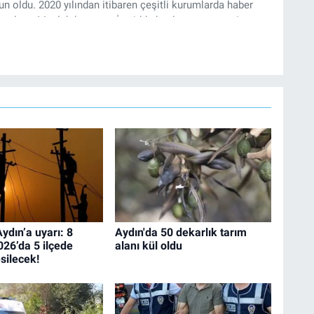
 oldu. 2020 yılından itibaren çeşitli kurumlarda haber
k çalıştı. Meslek hayatına İzmir’de başlayan gazeteci,
’te haber editörü olarak devam etmekte.
dın’a uyarı: 8
Aydın'da 50 dekarlık tarım
26’da 5 ilçede
alanı kül oldu
esilecek!