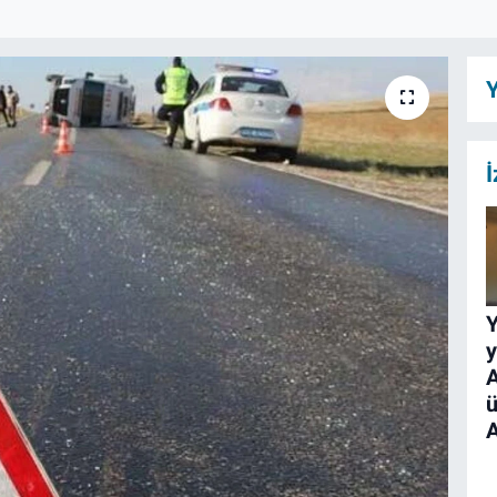
Y
İ
y
A
ü