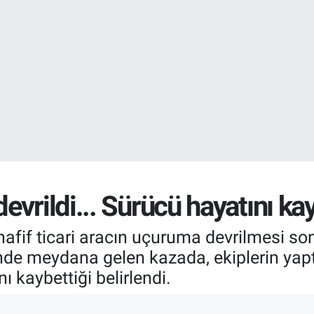
EURO
55,0265
%0.
STERLİN
64,1897
%0.
vrildi... Sürücü hayatını kay
hafif ticari aracın uçuruma devrilmesi so
rinde meydana gelen kazada, ekiplerin yap
 kaybettiği belirlendi.