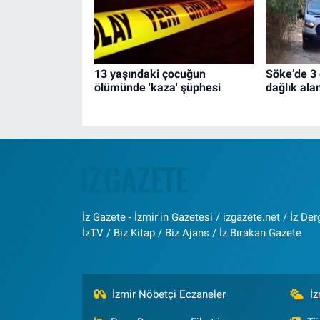
13 yaşındaki çocuğun
Söke’de 3 
ölümünde 'kaza' şüphesi
dağlık ala
İz Gazete - İzmir'in Gazetesi / izgazete.net / İz Derg
İzTV / Biz Kitap / Biz Ajans / İz Bırakan Gazete
İzmir Nöbetçi Eczaneler
İ