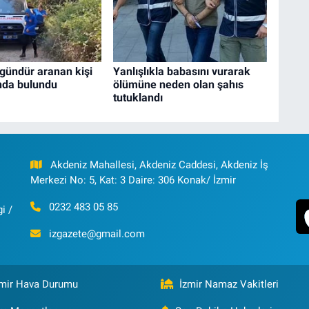
gündür aranan kişi
Yanlışlıkla babasını vurarak
nda bulundu
ölümüne neden olan şahıs
tutuklandı
Akdeniz Mahallesi, Akdeniz Caddesi, Akdeniz İş
Merkezi No: 5, Kat: 3 Daire: 306 Konak/ İzmir
0232 483 05 85
i /
izgazete@gmail.com
zmir Hava Durumu
İzmir Namaz Vakitleri