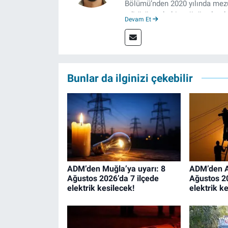
Bölümü’nden 2020 yılında mezun
editörü, muhabir, rejisör olara
Devam Et
çalışma hayatına izgazete.net
Bunlar da ilginizi çekebilir
ADM’den Muğla’ya uyarı: 8
ADM’den Ay
Ağustos 2026’da 7 ilçede
Ağustos 20
elektrik kesilecek!
elektrik k