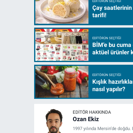
EDITÖRÜN SEÇTIĞI
Çay saatlerinin
tarifi!
EDITÖRÜN SEÇTIĞI
BİM'e bu cuma 
aktüel ürünler
EDITÖRÜN SEÇTIĞI
Kışlık hazırlıkl
nasıl yapılır?
EDITÖR HAKKINDA
Ozan Ekiz
1997 yılında Mersin’de doğdu. 