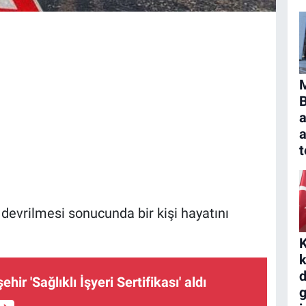
B
a
t
 devrilmesi sonucunda bir kişi hayatını
K
k
d
ir 'Sağlıklı İşyeri Sertifikası' aldı
g