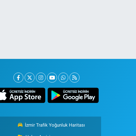
İzmir Trafik Yoğunluk Haritası