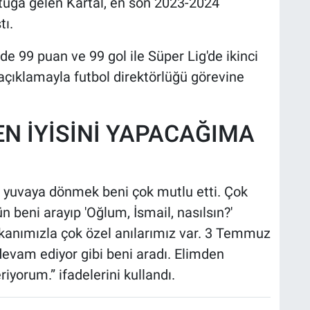
ltuğa gelen Kartal, en son 2023-2024
tı.
e 99 puan ve 99 gol ile Süper Lig'de ikinci
 açıklamayla futbol direktörlüğü görevine
EN İYİSİNİ YAPACAĞIMA
ar yuvaya dönmek beni çok mutlu etti. Çok
 beni arayıp 'Oğlum, İsmail, nasılsın?'
şkanımızla çok özel anılarımız var. 3 Temmuz
devam ediyor gibi beni aradı. Elimden
iyorum.” ifadelerini kullandı.