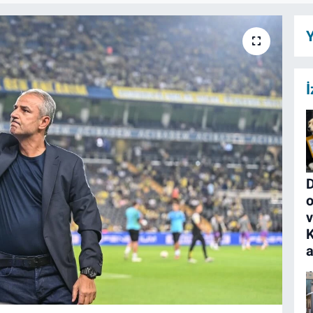
Y
İ
D
o
K
a