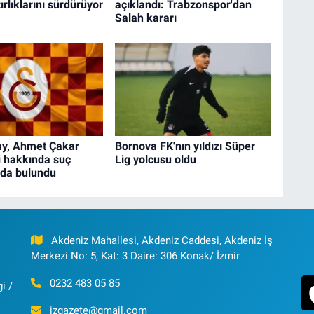
ırlıklarını sürdürüyor
açıklandı: Trabzonspor'dan
Salah kararı
ay, Ahmet Çakar
Bornova FK'nın yıldızı Süper
şi hakkında suç
Lig yolcusu oldu
da bulundu
Akdeniz Mahallesi, Akdeniz Caddesi, Akdeniz İş
Merkezi No: 5, Kat: 3 Daire: 306 Konak/ İzmir
0232 483 05 85
i /
izgazete@gmail.com