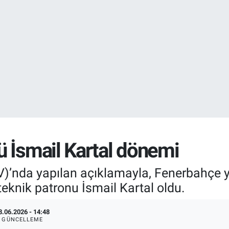
DOLAR
47,7436
%0.
EURO
55,2510
%0.
 İsmail Kartal dönemi
’nda yapılan açıklamayla, Fenerbahçe ye
eknik patronu İsmail Kartal oldu.
8.06.2026 - 14:48
GÜNCELLEME