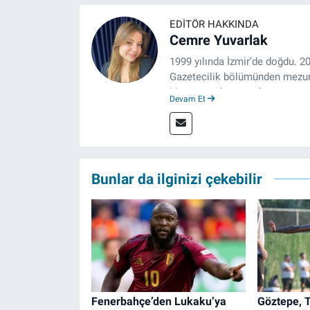
EDITÖR HAKKINDA
Cemre Yuvarlak
1999 yılında İzmir’de doğdu. 2
Gazetecilik bölümünden mezun 
Lisansına devam eden gazeteci
Devam Et
boyunca muhabirlik, editörlük v
izgazete.net’te haber editörü 
Bunlar da ilginizi çekebilir
Fenerbahçe’den Lukaku’ya
Göztepe, T