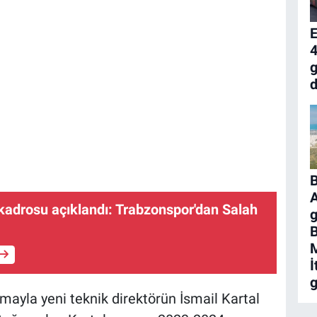
4
g
d
A
adrosu açıklandı: Trabzonspor'dan Salah
g
M
İ
g
mayla yeni teknik direktörün İsmail Kartal