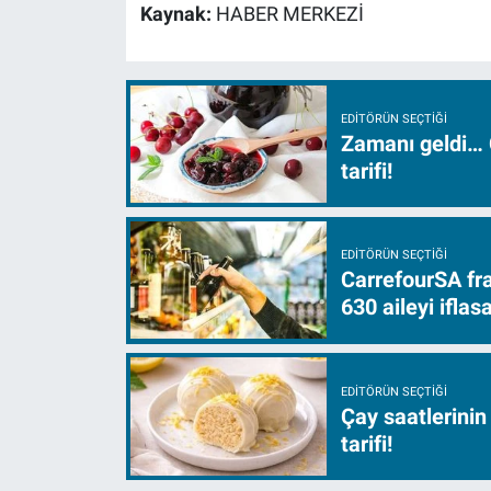
Kaynak:
HABER MERKEZİ
EDITÖRÜN SEÇTIĞI
Zamanı geldi… 
tarifi!
EDITÖRÜN SEÇTIĞI
CarrefourSA fra
630 aileyi ifla
EDITÖRÜN SEÇTIĞI
Çay saatlerinin
tarifi!