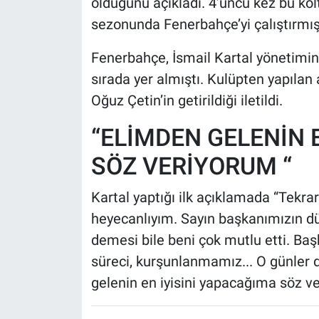
olduğunu açıkladı. 4’üncü kez bu ko
sezonunda Fenerbahçe’yi çalıştırmış
Fenerbahçe, İsmail Kartal yönetimind
sırada yer almıştı. Kulüpten yapılan
Oğuz Çetin’in getirildiği iletildi.
“ELİMDEN GELENİN 
SÖZ VERİYORUM “
Kartal yaptığı ilk açıklamada “Tekr
heyecanlıyım. Sayın başkanımızın dün
demesi bile beni çok mutlu etti. Ba
süreci, kurşunlanmamız... O günler 
gelenin en iyisini yapacağıma söz ver