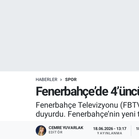
Resmi İlanlar
Resmi Reklam
YAŞAM
HABERLER
SPOR
Fenerbahçe’de 4’üncü
Fenerbahçe Televizyonu (FBTV)
duyurdu. Fenerbahçe’nin yeni t
CEMRE YUVARLAK
18.06.2026 - 13:17
1
EDITÖR
YAYINLANMA