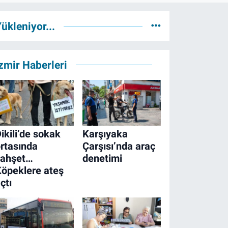
ükleniyor...
zmir Haberleri
ikili’de sokak
Karşıyaka
rtasında
Çarşısı’nda araç
vahşet…
denetimi
öpeklere ateş
çtı