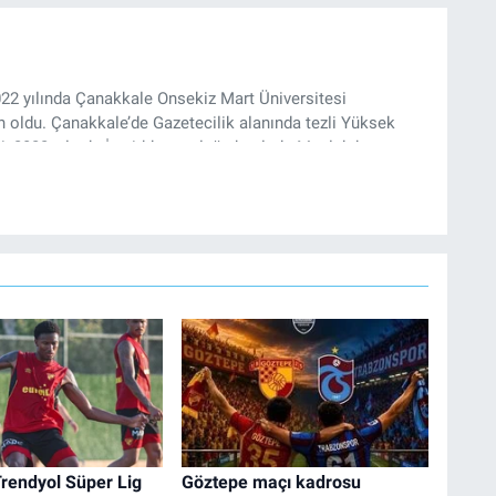
022 yılında Çanakkale Onsekiz Mart Üniversitesi
oldu. Çanakkale’de Gazetecilik alanında tezli Yüksek
, 2022 yılında İzmir’de mesleğe başladı. Meslek hayatı
e rejisörlük görevlerini üstlendi. Çalışma hayatına ise
olarak devam ediyor.
rendyol Süper Lig
Göztepe maçı kadrosu