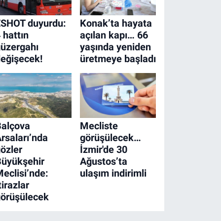
ESHOT duyurdu:
Konak’ta hayata
 hattın
açılan kapı… 66
üzergahı
yaşında yeniden
eğişecek!
üretmeye başladı
Balçova
Mecliste
rsaları’nda
görüşülecek…
özler
İzmir'de 30
Büyükşehir
Ağustos’ta
eclisi’nde:
ulaşım indirimli
tirazlar
örüşülecek