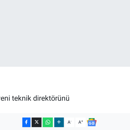
18
32
ni teknik direktörünü
-
+
A
A