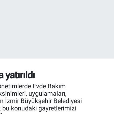
.1
21
yatırıldı
önetimlerde Evde Bakım
sinimleri, uygulamaları,
an İzmir Büyükşehir Belediyesi
k bu konudaki gayretlerimizi