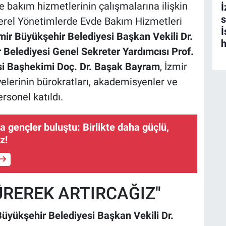
e bakım hizmetlerinin çalışmalarına ilişkin
İ
s
erel Yönetimlerde Evde Bakım Hizmetleri
İ
mir Büyükşehir Belediyesi Başkan Vekili Dr.
h
r Belediyesi Genel Sekreter Yardımcısı Prof.
si Başhekimi Doç. Dr. Başak Bayram
, İzmir
yelerinin bürokratları, akademisyenler ve
sonel katıldı.
 gençler buluştu: Birlikte daha güçlü,
z!
REREK ARTIRCAĞIZ''
Büyükşehir Belediyesi Başkan Vekili Dr.