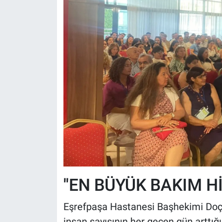
''EN BÜYÜK BAKIM H
Eşrefpaşa Hastanesi Başhekimi Doç.
insan sayısının her geçen gün arttığ