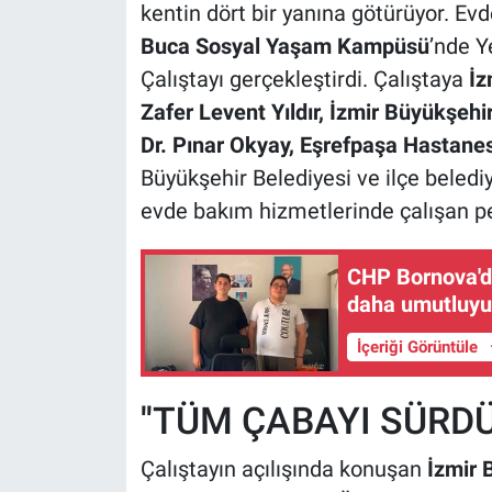
kentin dört bir yanına götürüyor. Evd
Buca Sosyal Yaşam Kampüsü
’nde Y
Çalıştayı gerçekleştirdi. Çalıştaya
İz
Zafer Levent Yıldır, İzmir Büyükşehi
Dr. Pınar Okyay, Eşrefpaşa Hastane
Büyükşehir Belediyesi ve ilçe beledi
evde bakım hizmetlerinde çalışan per
CHP Bornova'da
daha umutluyu
İçeriği Görüntüle
''TÜM ÇABAYI SÜRDÜ
Çalıştayın açılışında konuşan
İzmir 