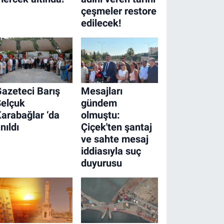
çeşmeler restore
edilecek!
azeteci Barış
Mesajları
Selçuk
gündem
arabağlar ‘da
olmuştu:
nıldı
Çiçek'ten şantaj
ve sahte mesaj
iddiasıyla suç
duyurusu