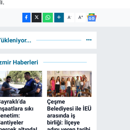
i.
-
+
A
A
ükleniyor...
zmir Haberleri
ayraklı’da
Çeşme
nşaatlara sıkı
Belediyesi ile İEÜ
enetim:
arasında iş
antiyeler
birliği: İlçeye
ercek altında!
adını veren tarihi