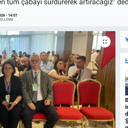
n tüm çabayı sürdürerek artıracağız” ded
026 - 14:07
ELLEME
Y
İ
B
i
d
Ş
m