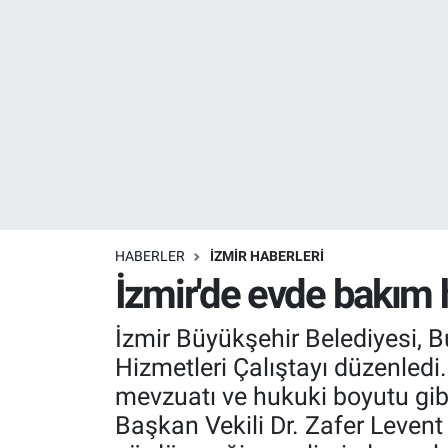
Resmi İlanlar
Resmi Reklam
YAŞAM
HABERLER
İZMİR HABERLERİ
İzmir'de evde bakım h
İzmir Büyükşehir Belediyesi,
Hizmetleri Çalıştayı düzenledi
mevzuatı ve hukuki boyutu gibi
Başkan Vekili Dr. Zafer Levent 