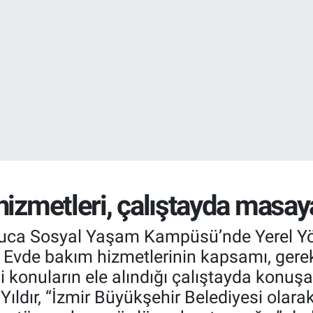
EURO
55,0700
%0
STERLİN
64,2438
%0.
izmetleri, çalıştayda masaya 
 Buca Sosyal Yaşam Kampüsü’nde Yerel Y
. Evde bakım hizmetlerinin kapsamı, gerek
 konuların ele alındığı çalıştayda konuş
Yıldır, “İzmir Büyükşehir Belediyesi olara