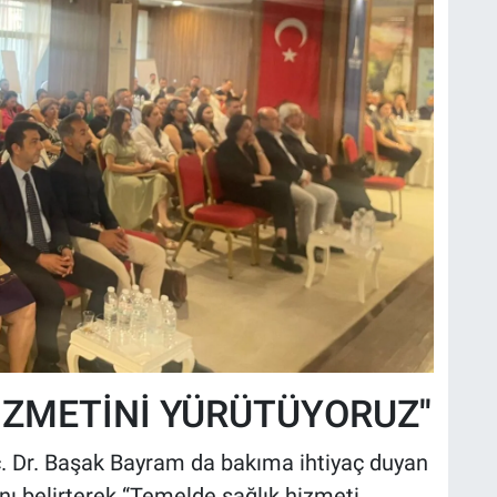
İZMETİNİ YÜRÜTÜYORUZ''
 Dr. Başak Bayram da bakıma ihtiyaç duyan
ını belirterek “Temelde sağlık hizmeti