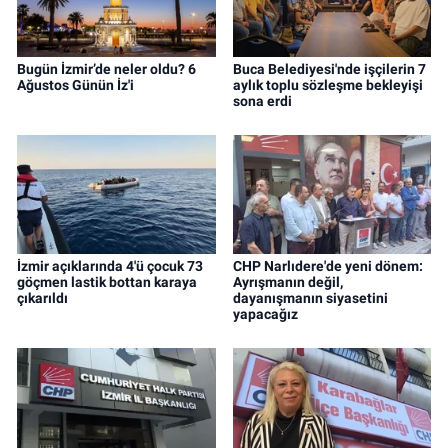
Bugün İzmir’de neler oldu? 6
Buca Belediyesi'nde işçilerin 7
Ağustos Günün İz'i
aylık toplu sözleşme bekleyişi
sona erdi
İzmir açıklarında 4'ü çocuk 73
CHP Narlıdere'de yeni dönem:
göçmen lastik bottan karaya
Ayrışmanın değil,
çıkarıldı
dayanışmanın siyasetini
yapacağız