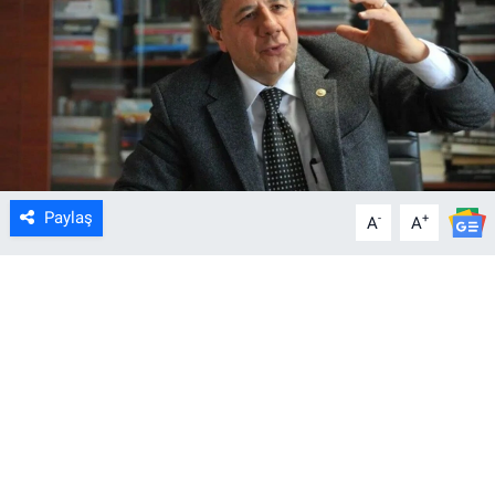
Paylaş
-
+
A
A