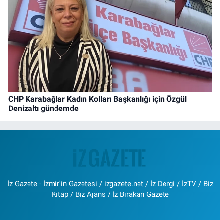
CHP Karabağlar Kadın Kolları Başkanlığı için Özgül
Denizaltı gündemde
İz Gazete - İzmir'in Gazetesi / izgazete.net / İz Dergi / İzTV / Biz
Kitap / Biz Ajans / İz Bırakan Gazete