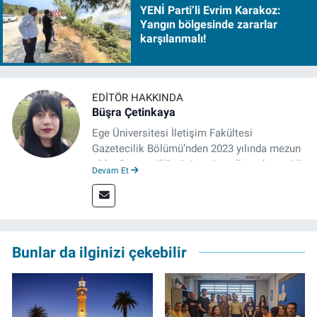
YENİ Parti’li Evrim Karakoz:
Yangın bölgesinde zararlar
karşılanmalı!
EDITÖR HAKKINDA
Büşra Çetinkaya
Ege Üniversitesi İletişim Fakültesi
Gazetecilik Bölümü’nden 2023 yılında mezun
oldu. Gazeteciliğe üniversite yıllarında çeşitli
Devam Et
gazetelerde yaptığı stajlarla adım attı.
Meslek hayatına 2023'te İzmir'de başlayan
gazeteci, halen izgazete.net’te editör olarak
çalışmalarını sürdürüyor.
Bunlar da ilginizi çekebilir