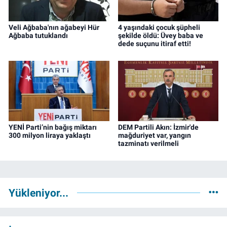
Veli Ağbaba'nın ağabeyi Hür
4 yaşındaki çocuk şüpheli
Ağbaba tutuklandı
şekilde öldü: Üvey baba ve
dede suçunu itiraf etti!
YENİ Parti’nin bağış miktarı
DEM Partili Akın: İzmir'de
300 milyon liraya yaklaştı
mağduriyet var, yangın
tazminatı verilmeli
Yükleniyor...