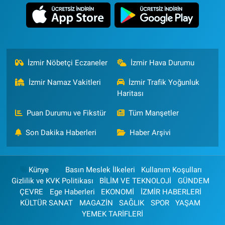
İzmir Nöbetçi Eczaneler
İzmir Hava Durumu
İzmir Namaz Vakitleri
İzmir Trafik Yoğunluk
Haritası
Puan Durumu ve Fikstür
Tüm Manşetler
Son Dakika Haberleri
Haber Arşivi
Künye
Basın Meslek İlkeleri
Kullanım Koşulları
Gizlilik ve KVK Politikası
BİLİM VE TEKNOLOJİ
GÜNDEM
ÇEVRE
Ege Haberleri
EKONOMİ
İZMİR HABERLERİ
KÜLTÜR SANAT
MAGAZİN
SAĞLIK
SPOR
YAŞAM
YEMEK TARİFLERİ