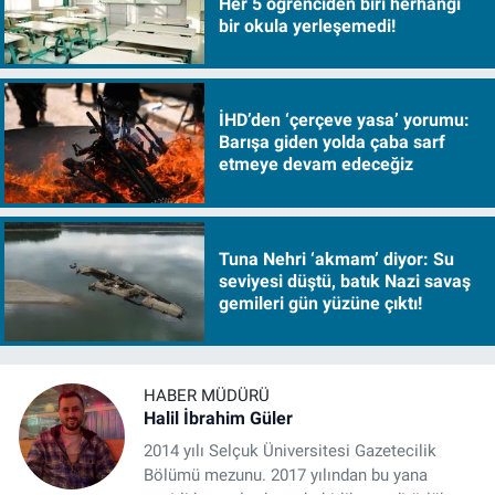
Her 5 öğrenciden biri herhangi
bir okula yerleşemedi!
İHD’den ‘çerçeve yasa’ yorumu:
Barışa giden yolda çaba sarf
etmeye devam edeceğiz
Tuna Nehri ‘akmam’ diyor: Su
seviyesi düştü, batık Nazi savaş
gemileri gün yüzüne çıktı!
HABER MÜDÜRÜ
Halil İbrahim Güler
2014 yılı Selçuk Üniversitesi Gazetecilik
Bölümü mezunu. 2017 yılından bu yana