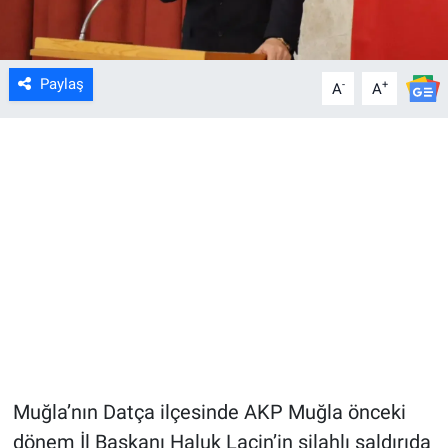
Paylaş
-
+
A
A
Muğla’nın Datça ilçesinde AKP Muğla önceki
dönem İl Başkanı Haluk Laçin’in silahlı saldırıda