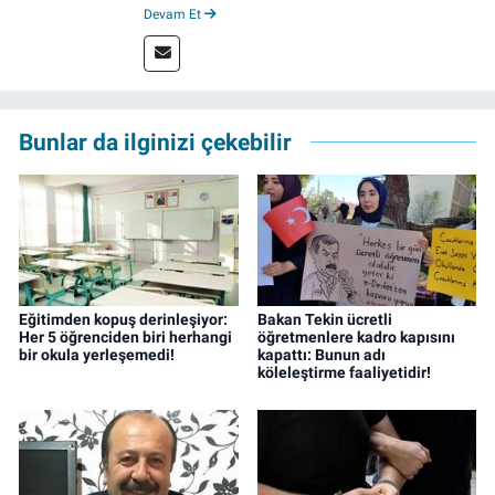
çeşitli kurumlarda muhabirlik ve editörlük
Devam Et
yaptı. Çalışma hayatına izgazete.net’te haber
müdürü olarak devam ediyor.
Bunlar da ilginizi çekebilir
Eğitimden kopuş derinleşiyor:
Bakan Tekin ücretli
Her 5 öğrenciden biri herhangi
öğretmenlere kadro kapısını
bir okula yerleşemedi!
kapattı: Bunun adı
köleleştirme faaliyetidir!