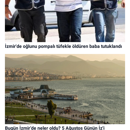
İzmir'de oğlunu pompalı tüfekle öldüren baba tutuklandı
Bugün İzmir’de neler oldu? 5 Ağustos Günün İz'i