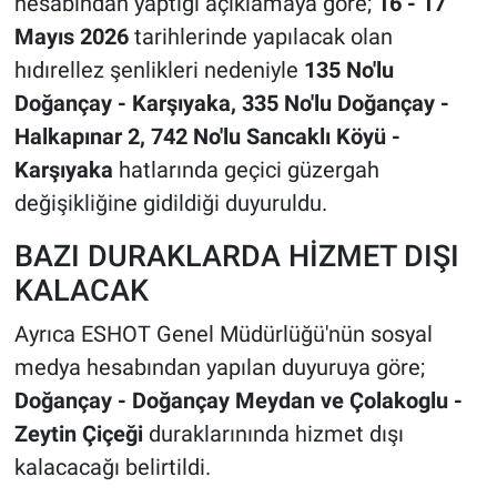
hesabından yaptığı açıklamaya göre;
16 - 17
Mayıs 2026
tarihlerinde yapılacak olan
hıdırellez şenlikleri nedeniyle
135 No'lu
Doğançay - Karşıyaka, 335 No'lu Doğançay -
Halkapınar 2, 742 No'lu Sancaklı Köyü -
Karşıyaka
hatlarında geçici güzergah
değişikliğine gidildiği duyuruldu.
BAZI DURAKLARDA HİZMET DIŞI
KALACAK
Ayrıca ESHOT Genel Müdürlüğü'nün sosyal
medya hesabından yapılan duyuruya göre;
Doğançay - Doğançay Meydan ve Çolakoglu -
Zeytin Çiçeği
duraklarınında hizmet dışı
kalacacağı belirtildi.