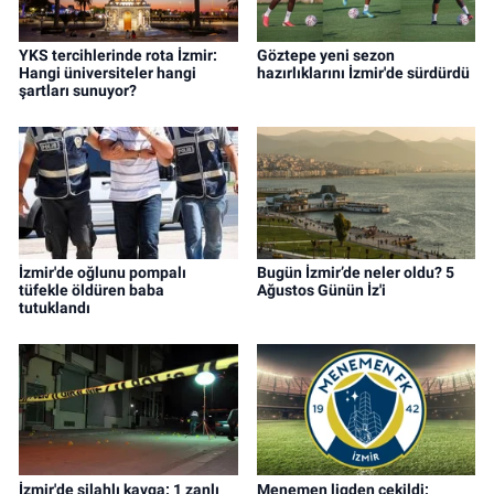
YKS tercihlerinde rota İzmir:
Göztepe yeni sezon
Hangi üniversiteler hangi
hazırlıklarını İzmir'de sürdürdü
şartları sunuyor?
İzmir'de oğlunu pompalı
Bugün İzmir’de neler oldu? 5
tüfekle öldüren baba
Ağustos Günün İz'i
tutuklandı
İzmir'de silahlı kavga: 1 zanlı
Menemen ligden çekildi: