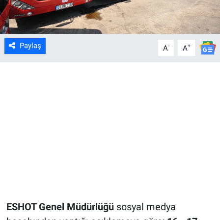
Paylaş
-
+
A
A
ESHOT Genel Müdürlüğü
sosyal medya