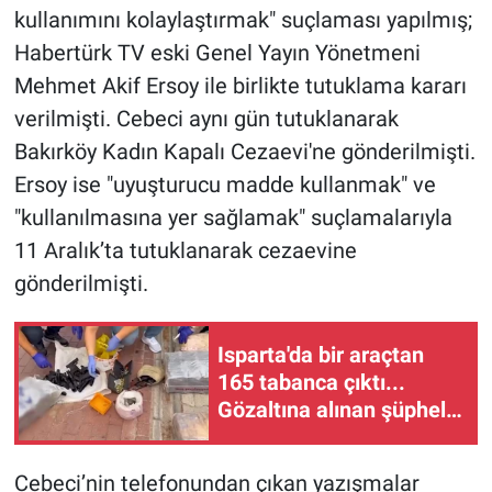
kullanımını kolaylaştırmak" suçlaması yapılmış;
Habertürk TV eski Genel Yayın Yönetmeni
Mehmet Akif Ersoy ile birlikte tutuklama kararı
verilmişti. Cebeci aynı gün tutuklanarak
Bakırköy Kadın Kapalı Cezaevi'ne gönderilmişti.
Ersoy ise "uyuşturucu madde kullanmak" ve
"kullanılmasına yer sağlamak" suçlamalarıyla
11 Aralık’ta tutuklanarak cezaevine
gönderilmişti.
Isparta'da bir araçtan
165 tabanca çıktı...
Gözaltına alınan şüpheli
tutuklandı
Cebeci’nin telefonundan çıkan yazışmalar