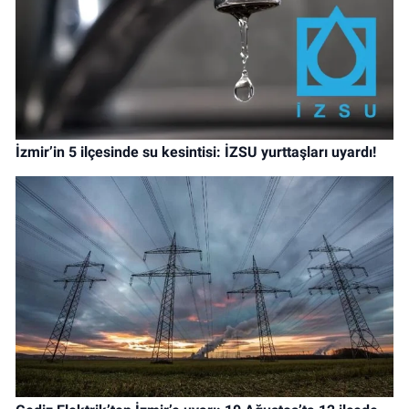
İzmir’in 5 ilçesinde su kesintisi: İZSU yurttaşları uyardı!