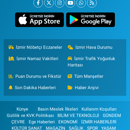
İzmir Nöbetçi Eczaneler
İzmir Hava Durumu
İzmir Namaz Vakitleri
İzmir Trafik Yoğunluk
Haritası
Puan Durumu ve Fikstür
Tüm Manşetler
Son Dakika Haberleri
Haber Arşivi
Künye
Basın Meslek İlkeleri
Kullanım Koşulları
Gizlilik ve KVK Politikası
BİLİM VE TEKNOLOJİ
GÜNDEM
ÇEVRE
Ege Haberleri
EKONOMİ
İZMİR HABERLERİ
KÜLTÜR SANAT
MAGAZİN
SAĞLIK
SPOR
YAŞAM