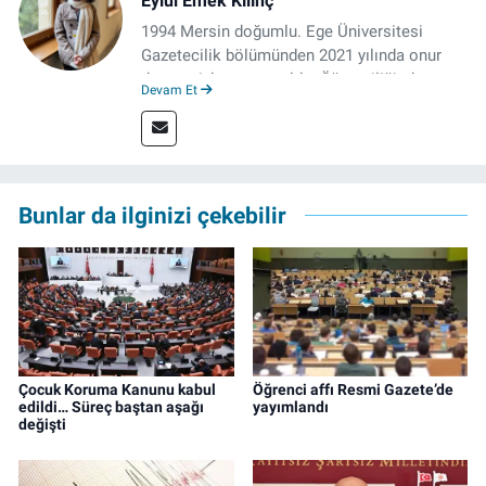
Eylül Emek Kılınç
1994 Mersin doğumlu. Ege Üniversitesi
Gazetecilik bölümünden 2021 yılında onur
derecesiyle mezun oldu. Öğrenciliğinde
Devam Et
çeşitli mecralarda edindiği yarı-profesyonel
deneyimin dışında kapatılana kadar Artı TV
ve TELE1 TV Ankara bürolarında editör ve
kameraman olarak çalıştı. Meslek hayatını İz
Gazete'de sürdürüyor.
Bunlar da ilginizi çekebilir
Çocuk Koruma Kanunu kabul
Öğrenci affı Resmi Gazete’de
edildi… Süreç baştan aşağı
yayımlandı
değişti