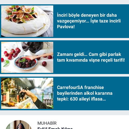
İnciri böyle deneyen bir daha
vazgeçemiyor… İşte taze incirli
Pavlova!
Zamanı geldi… Cam gibi parlak
tam kıvamında vişne reçeli tarifi!
CarrefourSA franchise
bayilerinden alkol kararına
tepki: 630 aileyi iflasa
sürükleyecek!
MUHABIR