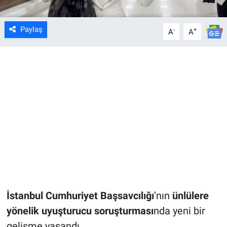
Paylaş
-
+
A
A
İstanbul Cumhuriyet Başsavcılığı
’nın
ünlülere
yönelik uyuşturucu soruşturması
nda yeni bir
gelişme yaşandı.