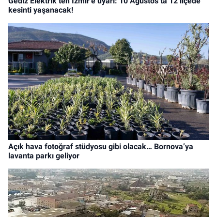
Gediz Elektrik’ten İzmir’e uyarı: 10 Ağustos’ta 12 ilçede
kesinti yaşanacak!
Açık hava fotoğraf stüdyosu gibi olacak… Bornova’ya
lavanta parkı geliyor