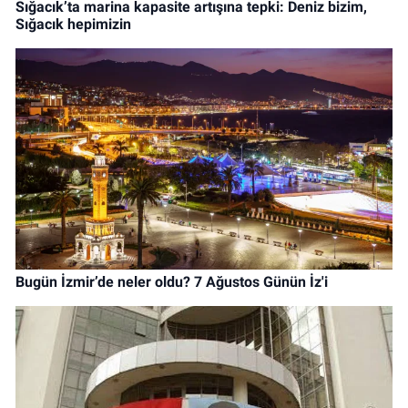
Sığacık’ta marina kapasite artışına tepki: Deniz bizim,
Sığacık hepimizin
Bugün İzmir’de neler oldu? 7 Ağustos Günün İz'i