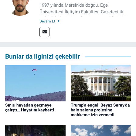
1997 yılında Mersin’de doğdu. Ege
Üniversitesi İletişim Fakültesi Gazetecilik
Bölümü’nden 2020 yılında mezun oldu. 2020
Devam Et
yılından itibaren çeşitli kurumlarda haber
editörü, muhabir, rejisör olarak çalıştı.
Meslek hayatına İzmir’de başlayan gazeteci,
çalışma hayatına izgazete.net’te haber
editörü olarak devam etmekte.
Bunlar da ilginizi çekebilir
Sınırı havadan geçmeye
Trump'a engel: Beyaz Saray’da
çalıştı… Hayatını kaybetti
balo salonu projesine
mahkeme izin vermedi