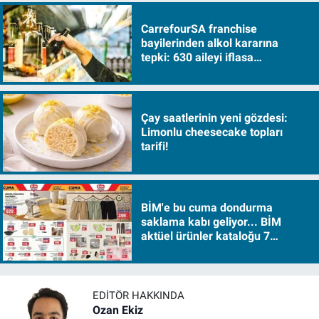
CarrefourSA franchise
bayilerinden alkol kararına
tepki: 630 aileyi iflasa
sürükleyecek!
Çay saatlerinin yeni gözdesi:
Limonlu cheesecake topları
tarifi!
BİM'e bu cuma dondurma
saklama kabı geliyor... BİM
aktüel ürünler kataloğu 7
Ağustos Cuma 2026
EDITÖR HAKKINDA
Ozan Ekiz