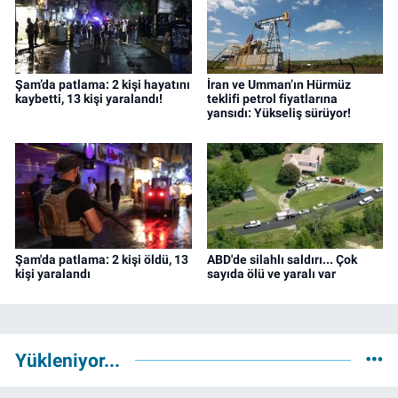
Şam’da patlama: 2 kişi hayatını
İran ve Umman’ın Hürmüz
kaybetti, 13 kişi yaralandı!
teklifi petrol fiyatlarına
yansıdı: Yükseliş sürüyor!
Şam'da patlama: 2 kişi öldü, 13
ABD'de silahlı saldırı... Çok
kişi yaralandı
sayıda ölü ve yaralı var
Yükleniyor...