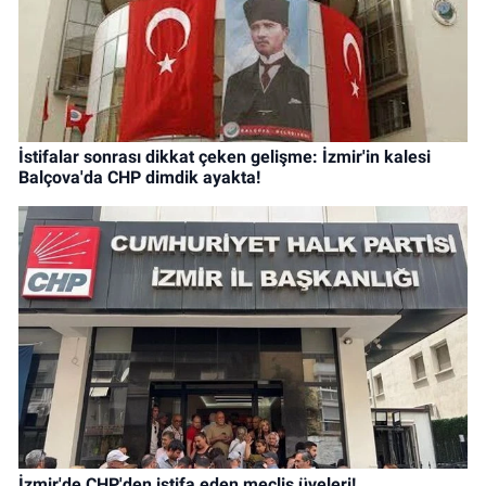
İstifalar sonrası dikkat çeken gelişme: İzmir'in kalesi
Balçova'da CHP dimdik ayakta!
İzmir'de CHP'den istifa eden meclis üyeleri!