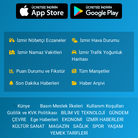
İzmir Nöbetçi Eczaneler
İzmir Hava Durumu
İzmir Namaz Vakitleri
İzmir Trafik Yoğunluk
Haritası
Puan Durumu ve Fikstür
Tüm Manşetler
Son Dakika Haberleri
Haber Arşivi
Künye
Basın Meslek İlkeleri
Kullanım Koşulları
Gizlilik ve KVK Politikası
BİLİM VE TEKNOLOJİ
GÜNDEM
ÇEVRE
Ege Haberleri
EKONOMİ
İZMİR HABERLERİ
KÜLTÜR SANAT
MAGAZİN
SAĞLIK
SPOR
YAŞAM
YEMEK TARİFLERİ