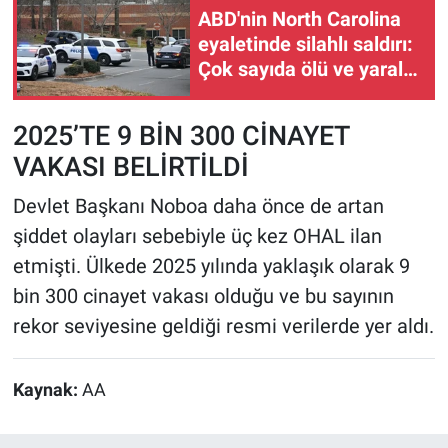
ABD'nin North Carolina
eyaletinde silahlı saldırı:
Çok sayıda ölü ve yaralı
var
2025’TE 9 BİN 300 CİNAYET
VAKASI BELİRTİLDİ
Devlet Başkanı Noboa daha önce de artan
şiddet olayları sebebiyle üç kez OHAL ilan
etmişti. Ülkede 2025 yılında yaklaşık olarak 9
bin 300 cinayet vakası olduğu ve bu sayının
rekor seviyesine geldiği resmi verilerde yer aldı.
Kaynak:
AA