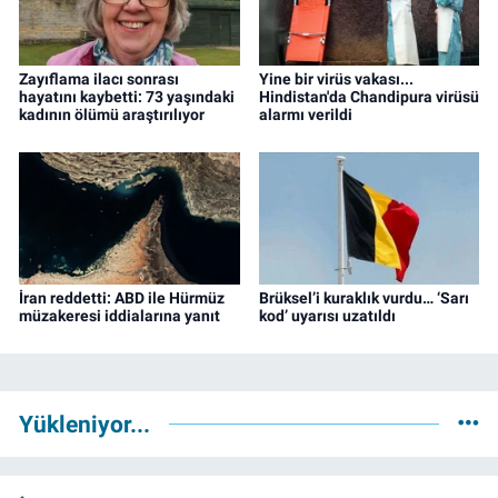
Zayıflama ilacı sonrası
Yine bir virüs vakası...
hayatını kaybetti: 73 yaşındaki
Hindistan'da Chandipura virüsü
kadının ölümü araştırılıyor
alarmı verildi
İran reddetti: ABD ile Hürmüz
Brüksel’i kuraklık vurdu… ‘Sarı
müzakeresi iddialarına yanıt
kod’ uyarısı uzatıldı
Yükleniyor...