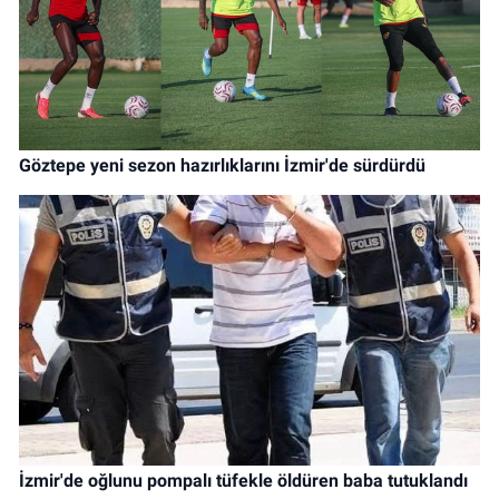
Göztepe yeni sezon hazırlıklarını İzmir'de sürdürdü
İzmir'de oğlunu pompalı tüfekle öldüren baba tutuklandı