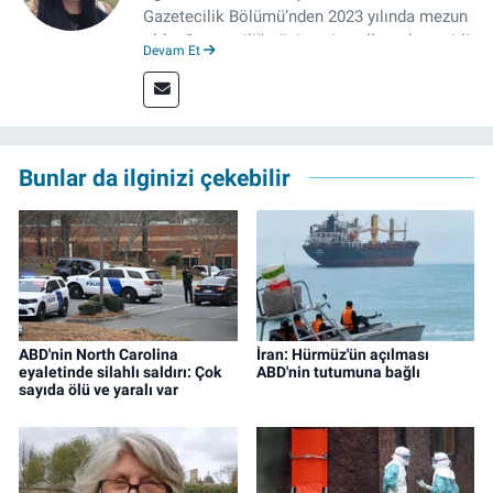
Gazetecilik Bölümü’nden 2023 yılında mezun
oldu. Gazeteciliğe üniversite yıllarında çeşitli
Devam Et
gazetelerde yaptığı stajlarla adım attı.
Meslek hayatına 2023'te İzmir'de başlayan
gazeteci, halen izgazete.net’te editör olarak
çalışmalarını sürdürüyor.
Bunlar da ilginizi çekebilir
ABD'nin North Carolina
İran: Hürmüz'ün açılması
eyaletinde silahlı saldırı: Çok
ABD'nin tutumuna bağlı
sayıda ölü ve yaralı var