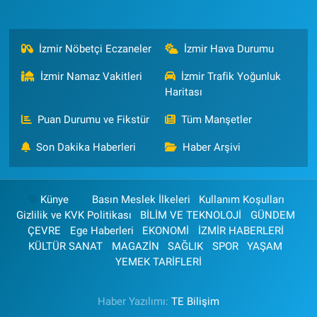
İzmir Nöbetçi Eczaneler
İzmir Hava Durumu
İzmir Namaz Vakitleri
İzmir Trafik Yoğunluk
Haritası
Puan Durumu ve Fikstür
Tüm Manşetler
Son Dakika Haberleri
Haber Arşivi
Künye
Basın Meslek İlkeleri
Kullanım Koşulları
Gizlilik ve KVK Politikası
BİLİM VE TEKNOLOJİ
GÜNDEM
ÇEVRE
Ege Haberleri
EKONOMİ
İZMİR HABERLERİ
KÜLTÜR SANAT
MAGAZİN
SAĞLIK
SPOR
YAŞAM
YEMEK TARİFLERİ
Haber Yazılımı:
TE Bilişim