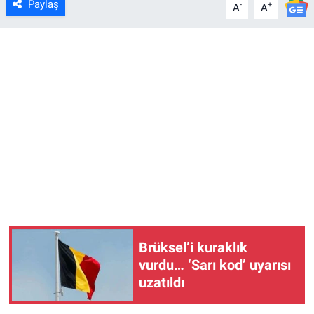
Paylaş
-
+
A
A
Brüksel’i kuraklık
vurdu… ‘Sarı kod’ uyarısı
uzatıldı