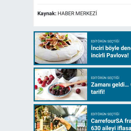
Kaynak:
HABER MERKEZİ
EDITÖRÜN SEÇTIĞI
İnciri böyle de
incirli Pavlova!
EDITÖRÜN SEÇTIĞI
Zamanı geldi… 
tarifi!
EDITÖRÜN SEÇTIĞI
CarrefourSA fra
630 aileyi ifla