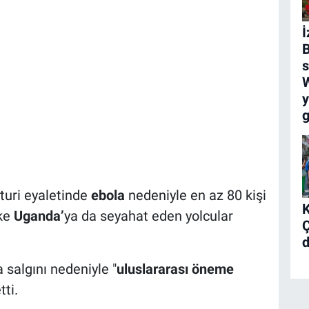
İ
B
s
y
g
Ituri eyaletinde
ebola
nedeniyle en az 80 kişi
K
lke
Uganda’
ya da seyahat eden yolcular
Ç
d
 salgını nedeniyle "
uluslararası öneme
tti.