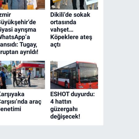
zmir
Dikili’de sokak
üyükşehir’de
ortasında
iyasi ayrışma
vahşet…
WhatsApp’a
Köpeklere ateş
ansıdı: Tugay,
açtı
ruptan ayrıldı!
arşıyaka
ESHOT duyurdu:
arşısı’nda araç
4 hattın
enetimi
güzergahı
değişecek!