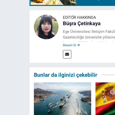
EDITÖR HAKKINDA
Büşra Çetinkaya
Ege Üniversitesi İletişim Fakü
Gazeteciliğe üniversite yılların
hayatına 2023'te İzmir'de başla
Devam Et
çalışmalarını sürdürüyor.
Bunlar da ilginizi çekebilir