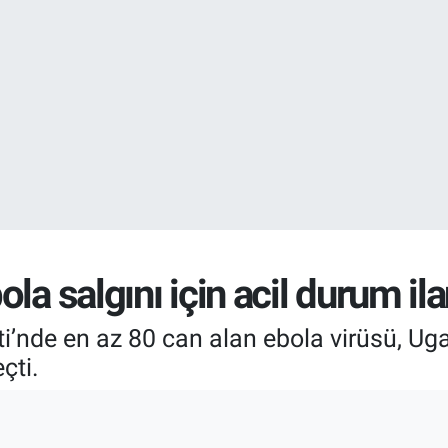
DOLAR
47,7436
%0.
EURO
55,2510
%0.
a salgını için acil durum ila
nde en az 80 can alan ebola virüsü, Uga
çti.