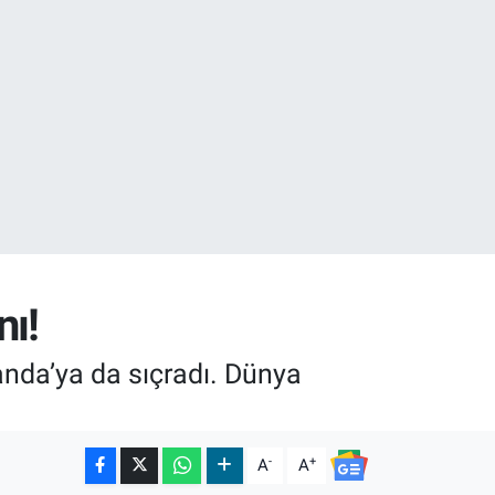
18
32
nı!
nda’ya da sıçradı. Dünya
-
+
A
A