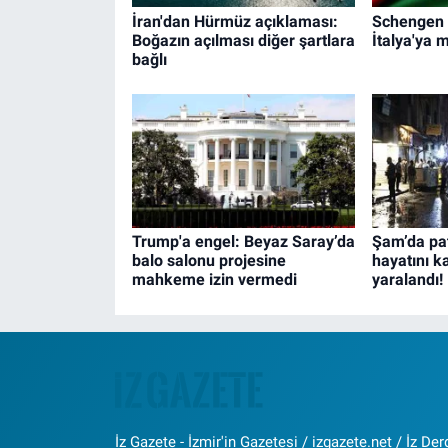
İran'dan Hürmüz açıklaması:
Schengen k
Boğazın açılması diğer şartlara
İtalya'ya 
bağlı
Trump'a engel: Beyaz Saray’da
Şam’da pat
balo salonu projesine
hayatını ka
mahkeme izin vermedi
yaralandı!
İz Gazete - İzmir'in Gazetesi / izgazete.net / İz Derg