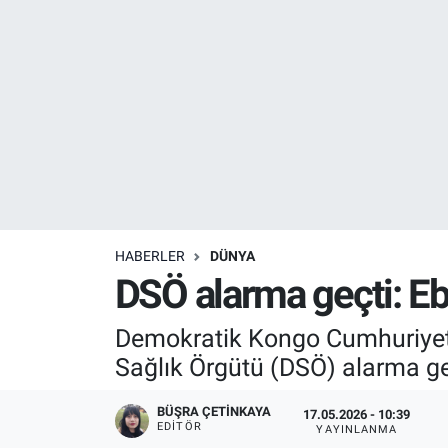
Resmi İlanlar
Resmi Reklam
YAŞAM
HABERLER
DÜNYA
DSÖ alarma geçti: Ebol
Demokratik Kongo Cumhuriyeti’
Sağlık Örgütü (DSÖ) alarma ge
BÜŞRA ÇETINKAYA
17.05.2026 - 10:39
EDITÖR
YAYINLANMA