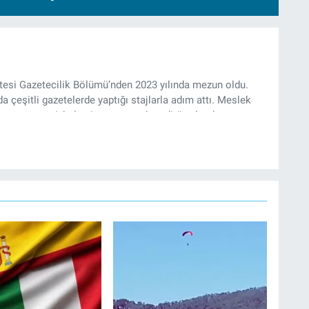
ltesi Gazetecilik Bölümü’nden 2023 yılında mezun oldu.
da çeşitli gazetelerde yaptığı stajlarla adım attı. Meslek
yan gazeteci, halen izgazete.net’te editör olarak