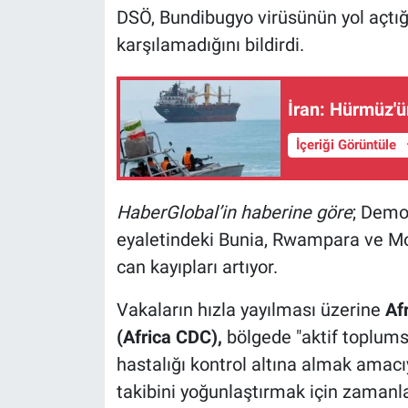
DSÖ, Bundibugyo virüsünün yol açtığı
karşılamadığını bildirdi.
İran: Hürmüz'ü
İçeriği Görüntüle
HaberGlobal’in haberine göre
; Demo
eyaletindeki Bunia, Rwampara ve Mo
can kayıpları artıyor.
Vakaların hızla yayılması üzerine
Af
(Africa CDC),
bölgede "aktif toplumsa
hastalığı kontrol altına almak amacı
takibini yoğunlaştırmak için zamanla