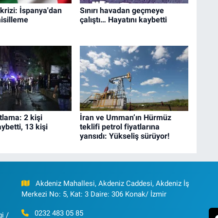
rizi: İspanya'dan
Sınırı havadan geçmeye
misilleme
çalıştı… Hayatını kaybetti
lama: 2 kişi
İran ve Umman’ın Hürmüz
ybetti, 13 kişi
teklifi petrol fiyatlarına
yansıdı: Yükseliş sürüyor!
Akdeniz Mahallesi, Akdeniz Caddesi, Akdeniz İş
Merkezi No: 5, Kat: 3 Daire: 306 Konak/ İzmir
0232 483 05 85
i /