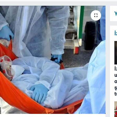
Y
İ
İ
u
ş
t