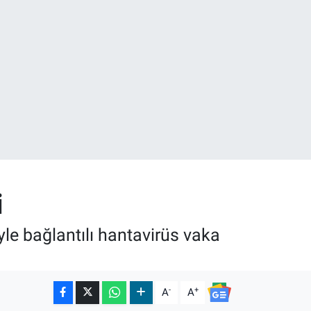
02
i
le bağlantılı hantavirüs vaka
-
+
A
A