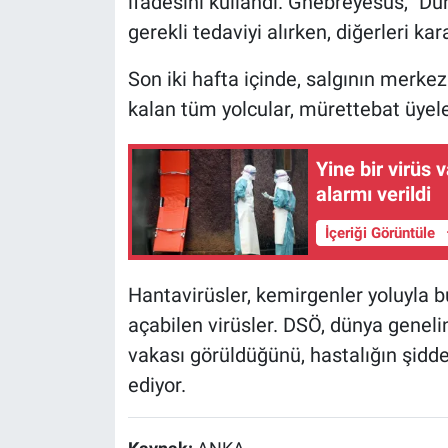
ifadesini kullandı. Ghebreyesus, "Du
gerekli tedaviyi alırken, diğerleri 
Son iki hafta içinde, salgının merke
kalan tüm yolcular, mürettebat üyele
Yine bir virüs 
alarmı verildi
İçeriği Görüntüle
Hantavirüsler, kemirgenler yoluyla 
açabilen virüsler. DSÖ, dünya genelin
vakası görüldüğünü, hastalığın şidde
ediyor.