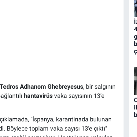
İ
4
g
b
ç
Tedros Adhanom Ghebreyesus
, bir salgının
ağlantılı
hantavirüs
vaka sayısının 13’e
C
i
b
çıklamada, "İspanya, karantinada bulunan
di. Böylece toplam vaka sayısı 13’e çıktı"