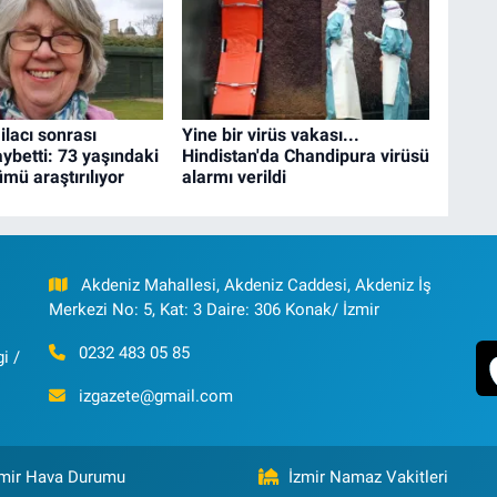
ilacı sonrası
Yine bir virüs vakası...
aybetti: 73 yaşındaki
Hindistan'da Chandipura virüsü
ümü araştırılıyor
alarmı verildi
Akdeniz Mahallesi, Akdeniz Caddesi, Akdeniz İş
Merkezi No: 5, Kat: 3 Daire: 306 Konak/ İzmir
0232 483 05 85
i /
izgazete@gmail.com
zmir Hava Durumu
İzmir Namaz Vakitleri