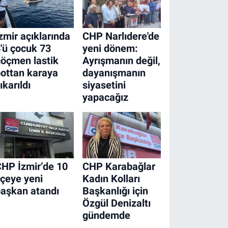
zmir açıklarında
CHP Narlıdere'de
'ü çocuk 73
yeni dönem:
öçmen lastik
Ayrışmanın değil,
ottan karaya
dayanışmanın
ıkarıldı
siyasetini
yapacağız
HP İzmir’de 10
CHP Karabağlar
lçeye yeni
Kadın Kolları
aşkan atandı
Başkanlığı için
Özgül Denizaltı
gündemde