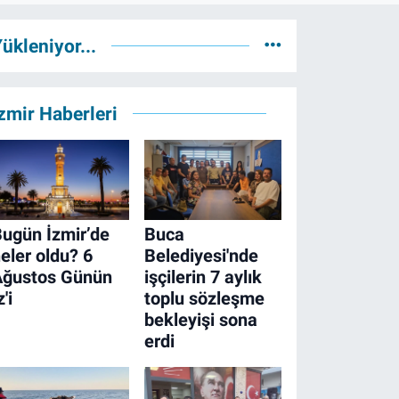
ükleniyor...
zmir Haberleri
ugün İzmir’de
Buca
eler oldu? 6
Belediyesi'nde
Ağustos Günün
işçilerin 7 aylık
z'i
toplu sözleşme
bekleyişi sona
erdi