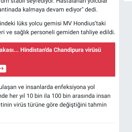
rum stabil seyrediyor. Hastalanan yolcular
karantinada kalmaya devam ediyor" dedi.
zindeki lüks yolcu gemisi MV Hondius’taki
ri ve sağlık personeli gemiden tahliye edildi.
vakası... Hindistan'da Chandipura virüsü
bulaşan ve insanlarda enfeksiyona yol
de her yıl 10 bin ila 100 bin arasında insan
tinin virüs türüne göre değiştiğini tahmin