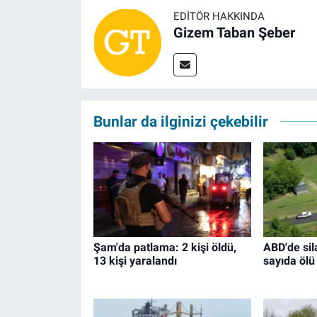
EDITÖR HAKKINDA
Gizem Taban Şeber
Bunlar da ilginizi çekebilir
Şam'da patlama: 2 kişi öldü,
ABD'de sila
13 kişi yaralandı
sayıda ölü 