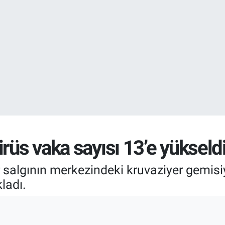
EURO
55,0317
%-0.
rüs vaka sayısı 13’e yükseld
salgının merkezindeki kruvaziyer gemisiy
ladı.