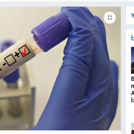
Y
İ
B
n
İ