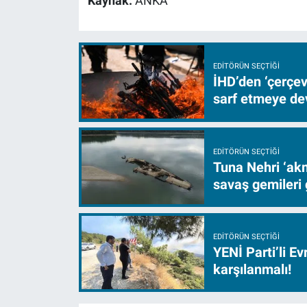
Kaynak:
ANKA
EDITÖRÜN SEÇTIĞI
İHD’den ‘çerçe
sarf etmeye d
EDITÖRÜN SEÇTIĞI
Tuna Nehri ‘akm
savaş gemileri 
EDITÖRÜN SEÇTIĞI
YENİ Parti’li E
karşılanmalı!