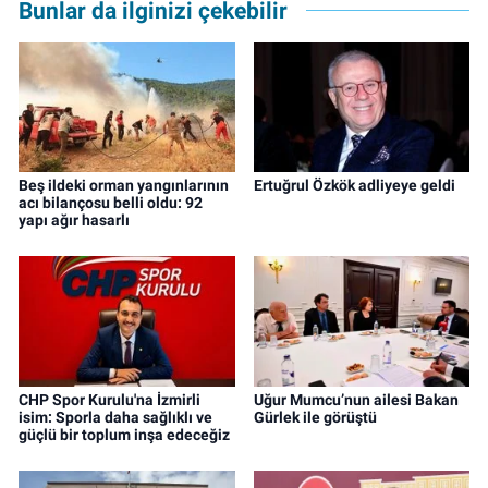
Bunlar da ilginizi çekebilir
Beş ildeki orman yangınlarının
Ertuğrul Özkök adliyeye geldi
acı bilançosu belli oldu: 92
yapı ağır hasarlı
CHP Spor Kurulu'na İzmirli
Uğur Mumcu’nun ailesi Bakan
isim: Sporla daha sağlıklı ve
Gürlek ile görüştü
güçlü bir toplum inşa edeceğiz