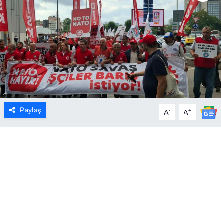
Paylaş
-
+
A
A