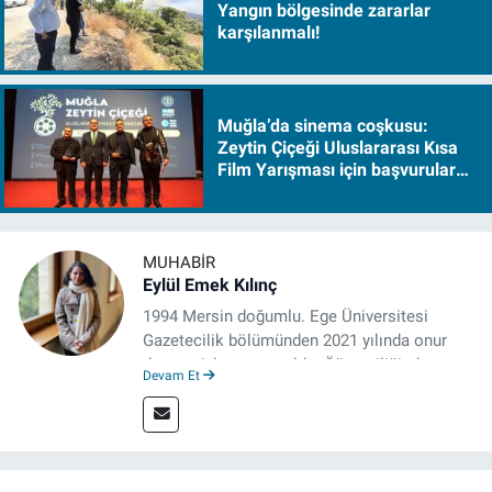
Yangın bölgesinde zararlar
karşılanmalı!
Muğla’da sinema coşkusu:
Zeytin Çiçeği Uluslararası Kısa
Film Yarışması için başvurular
başladı
MUHABIR
Eylül Emek Kılınç
1994 Mersin doğumlu. Ege Üniversitesi
Gazetecilik bölümünden 2021 yılında onur
derecesiyle mezun oldu. Öğrenciliğinde
Devam Et
çeşitli mecralarda edindiği yarı-profesyonel
deneyimin dışında kapatılana kadar Artı TV
ve TELE1 TV Ankara bürolarında editör ve
kameraman olarak çalıştı. Meslek hayatını İz
Gazete'de sürdürüyor.