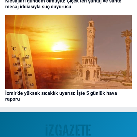
Mesajları gündem olmuştu: Çiçek'ten şantaj ve sahte
mesaj iddiasıyla suç duyurusu
İzmir’de yüksek sıcaklık uyarısı: İşte 5 günlük hava
raporu