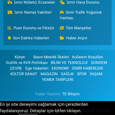
İzmir Nöbetçi Eczaneler
İzmir Hava Durumu
İzmir Namaz Vakitleri
İzmir Trafik Yoğunluk
Haritası
Puan Durumu ve Fikstür
Tüm Manşetler
Son Dakika Haberleri
Haber Arşivi
Künye
Basın Meslek İlkeleri
Kullanım Koşulları
Gizlilik ve KVK Politikası
BİLİM VE TEKNOLOJİ
GÜNDEM
ÇEVRE
Ege Haberleri
EKONOMİ
İZMİR HABERLERİ
KÜLTÜR SANAT
MAGAZİN
SAĞLIK
SPOR
YAŞAM
YEMEK TARİFLERİ
Haber Yazılımı:
TE Bilişim
En iyi site deneyimi sağlamak için çerezlerden
faydalanıyoruz. Detaylar için lütfen tıklayın.
Gizlilik ve KVK