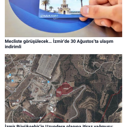
Mecliste görüşülecek… İzmir'de 30 Ağustos’ta ulaşım
indirimli
İzmir Büyükşehir’in Uzundere planına itiraz yağmuru: