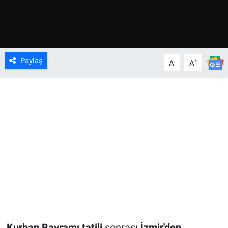
Paylaş
-
+
A
A
Kurban Bayramı tatili
sonrası
İzmir'den