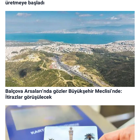
üretmeye başladı
Balçova Arsaları’nda gözler Büyükşehir Meclisi’nde:
İtirazlar görüşülecek