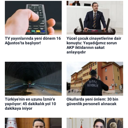
TV yayınlarında yeni dönem 16
Yücel çocuk cinayetlerine dair
Ağustos’ta başlıyor!
konuştu: Yaşadığımız sorun
AKP iktidarının sakat
anlayışıdır
Türkiye'nin en uzunu İzmir'e
Okullarda yeni önlem: 30 bin
yapılıyor: 45 dakikalık yol 10
güvenlik personeli alınacak
dakikaya iniyor