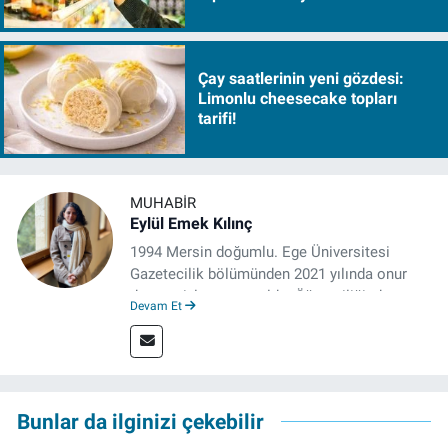
sürükleyecek!
Çay saatlerinin yeni gözdesi:
Limonlu cheesecake topları
tarifi!
MUHABIR
Eylül Emek Kılınç
1994 Mersin doğumlu. Ege Üniversitesi
Gazetecilik bölümünden 2021 yılında onur
derecesiyle mezun oldu. Öğrenciliğinde
Devam Et
çeşitli mecralarda edindiği yarı-profesyonel
deneyimin dışında kapatılana kadar Artı TV
ve TELE1 TV Ankara bürolarında editör ve
kameraman olarak çalıştı. Meslek hayatını İz
Gazete'de sürdürüyor.
Bunlar da ilginizi çekebilir