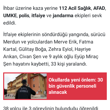
İhbar üzerine kaza yerine
112 Acil Sağlık
,
AFAD
,
UMKE
,
polis
,
itfaiye
ve
jandarma
ekipleri sevk
edildi.
İtfaiye ekiplerinin söndürdüğü yangında, sürücü
Merdun ve yolculardan Merve Erik, Fatma
Kartal, Gülitay Boğa, Zehra Eyiol, Hayriye
Arıkan, Civan Şen ve 9 aylık oğlu Eyüp Miraç
Şen hayatını kaybetti, 33 kişi yaralandı.
Okullarda yeni önlem: 30
bin güvenlik personeli
alınacak
38 yolcu ile 3 görevlinin bulunduğu öğrenildi