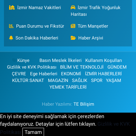
İzmir Namaz Vakitleri
İzmir Trafik Yoğunluk
Haritası
Puan Durumu ve Fikstür
Tüm Manşetler
Son Dakika Haberleri
Haber Arşivi
Künye
Basın Meslek İlkeleri
Kullanım Koşulları
Gizlilik ve KVK Politikası
BİLİM VE TEKNOLOJİ
GÜNDEM
ÇEVRE
Ege Haberleri
EKONOMİ
İZMİR HABERLERİ
KÜLTÜR SANAT
MAGAZİN
SAĞLIK
SPOR
YAŞAM
YEMEK TARİFLERİ
Haber Yazılımı:
TE Bilişim
En iyi site deneyimi sağlamak için çerezlerden
faydalanıyoruz. Detaylar için lütfen tıklayın.
Gizlilik ve KVK
Politikası
Tamam