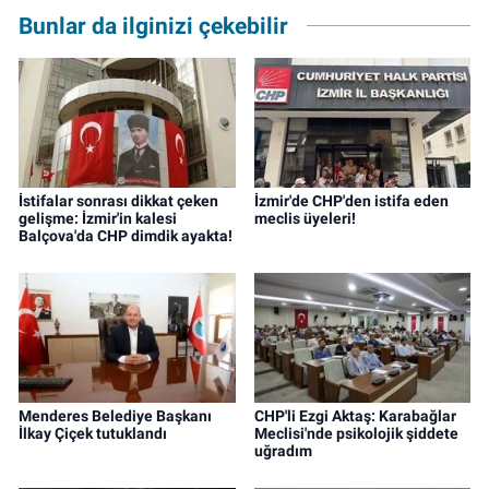
Gazete'de sürdürüyor.
Bunlar da ilginizi çekebilir
İstifalar sonrası dikkat çeken
İzmir'de CHP'den istifa eden
gelişme: İzmir'in kalesi
meclis üyeleri!
Balçova'da CHP dimdik ayakta!
Menderes Belediye Başkanı
CHP'li Ezgi Aktaş: Karabağlar
İlkay Çiçek tutuklandı
Meclisi'nde psikolojik şiddete
uğradım