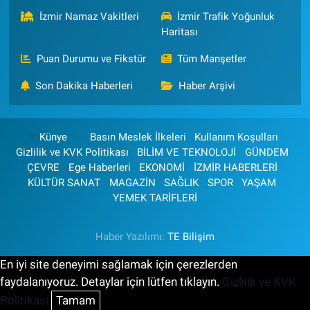
İzmir Namaz Vakitleri
İzmir Trafik Yoğunluk
Haritası
Puan Durumu ve Fikstür
Tüm Manşetler
Son Dakika Haberleri
Haber Arşivi
Künye
Basın Meslek İlkeleri
Kullanım Koşulları
Gizlilik ve KVK Politikası
BİLİM VE TEKNOLOJİ
GÜNDEM
ÇEVRE
Ege Haberleri
EKONOMİ
İZMİR HABERLERİ
KÜLTÜR SANAT
MAGAZİN
SAĞLIK
SPOR
YAŞAM
YEMEK TARİFLERİ
Haber Yazılımı:
TE Bilişim
En iyi site deneyimi sağlamak için çerezlerden
faydalanıyoruz. Detaylar için lütfen tıklayın.
Gizlilik ve KVK
Politikası
Tamam