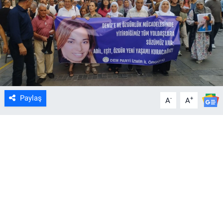
Paylaş
-
+
A
A