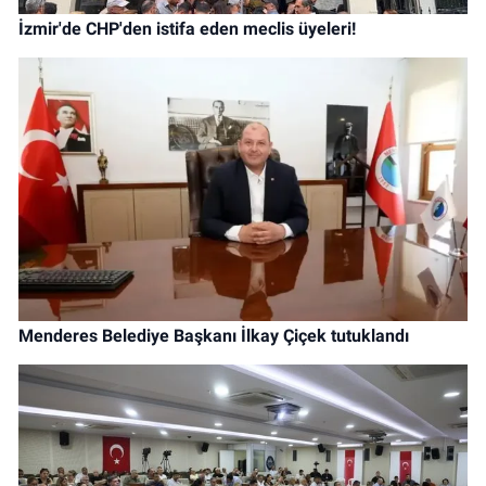
İzmir'de CHP'den istifa eden meclis üyeleri!
Menderes Belediye Başkanı İlkay Çiçek tutuklandı