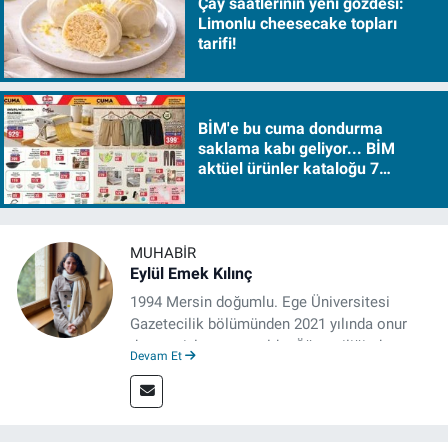
Çay saatlerinin yeni gözdesi:
Limonlu cheesecake topları
tarifi!
BİM'e bu cuma dondurma
saklama kabı geliyor... BİM
aktüel ürünler kataloğu 7
Ağustos Cuma 2026
MUHABIR
Eylül Emek Kılınç
1994 Mersin doğumlu. Ege Üniversitesi
Gazetecilik bölümünden 2021 yılında onur
derecesiyle mezun oldu. Öğrenciliğinde
Devam Et
çeşitli mecralarda edindiği yarı-profesyonel
deneyimin dışında kapatılana kadar Artı TV
ve TELE1 TV Ankara bürolarında editör ve
kameraman olarak çalıştı. Meslek hayatını İz