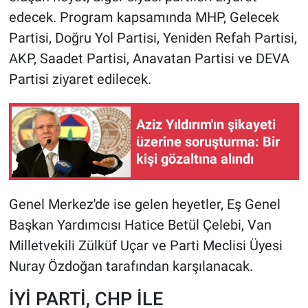
edecek. Program kapsamında MHP, Gelecek
Partisi, Doğru Yol Partisi, Yeniden Refah Partisi,
AKP, Saadet Partisi, Anavatan Partisi ve DEVA
Partisi ziyaret edilecek.
Aziz Yıldırım'ın şikayeti
üzerine soruşturma: Bir
kişi gözaltına alındı
Genel Merkez'de ise gelen heyetler, Eş Genel
Başkan Yardımcısı Hatice Betül Çelebi, Van
Milletvekili Zülküf Uçar ve Parti Meclisi Üyesi
Nuray Özdoğan tarafından karşılanacak.
İYİ PARTİ, CHP İLE