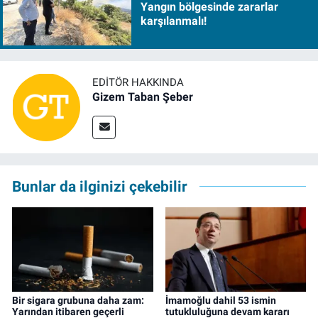
Yangın bölgesinde zararlar
karşılanmalı!
EDITÖR HAKKINDA
Gizem Taban Şeber
Bunlar da ilginizi çekebilir
Bir sigara grubuna daha zam:
İmamoğlu dahil 53 ismin
Yarından itibaren geçerli
tutukluluğuna devam kararı