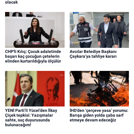
olacak
CHP'li Kılıç: Çocuk adaletinde
Avcılar Belediye Başkanı
başarı kaç çocuğun çetelerin
Çaykara’ya tahliye kararı
elinden kurtarıldığıyla ölçülür
YENİ Parti’li Yücel’den İlkay
İHD’den ‘çerçeve yasa’ yorumu:
Çiçek tepkisi: Yazışmalar
Barışa giden yolda çaba sarf
sahte, suç duyurusunda
etmeye devam edeceğiz
bulunacağım!