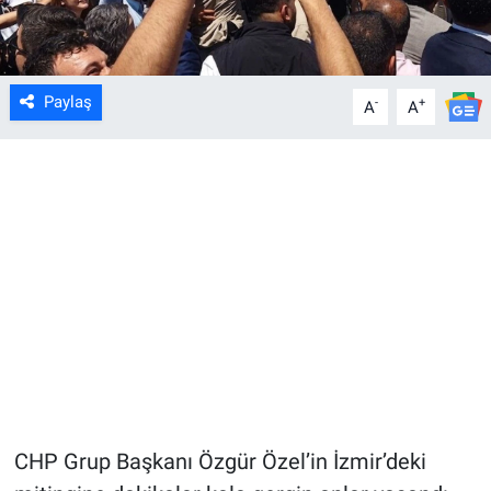
Paylaş
-
+
A
A
CHP Grup Başkanı Özgür Özel’in İzmir’deki