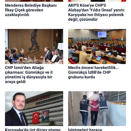
Menderes Belediye Başkanı
AKP'li Köse'ye CHP'li
İlkay Çiçek görevden
Alabay'dan 'Yıldız Ünsal' yanıtı:
uzaklaştırıldı
Karşıyaka’nın ihtiyacı polemik
değil, çözümdür
CHP İzmir'den Aliağa
Meclis öncesi hareketlilik...
çıkarması: Gümrükçü ve il
Gümrükçü İzBB'de CHP
yönetimi iş dünyasıyla bir
grubunu kurdu
araya geldi
Karşıyaka’da üst düzey atama:
İşletmeleri haraca