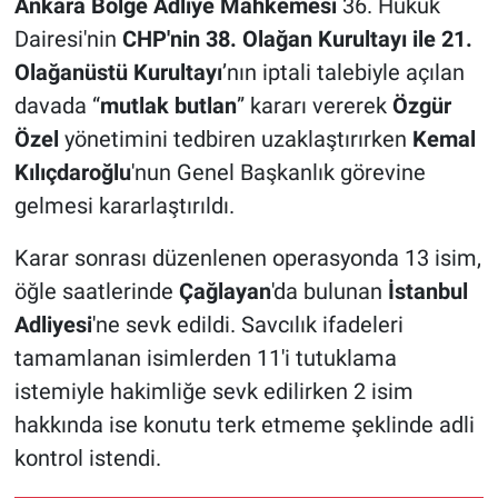
Ankara Bölge Adliye Mahkemesi
36. Hukuk
Dairesi'nin
CHP'nin 38. Olağan Kurultayı ile 21.
Olağanüstü Kurultayı
’nın iptali talebiyle açılan
davada “
mutlak butlan
” kararı vererek
Özgür
Özel
yönetimini tedbiren uzaklaştırırken
Kemal
Kılıçdaroğlu
'nun Genel Başkanlık görevine
gelmesi kararlaştırıldı.
Karar sonrası düzenlenen operasyonda 13 isim,
öğle saatlerinde
Çağlayan
'da bulunan
İstanbul
Adliyesi
'ne sevk edildi. Savcılık ifadeleri
tamamlanan isimlerden 11'i tutuklama
istemiyle hakimliğe sevk edilirken 2 isim
hakkında ise konutu terk etmeme şeklinde adli
kontrol istendi.