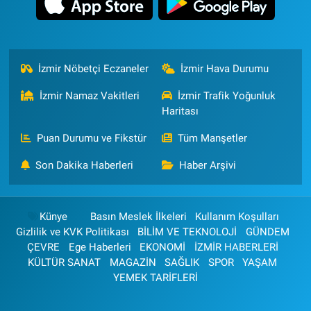
İzmir Nöbetçi Eczaneler
İzmir Hava Durumu
İzmir Namaz Vakitleri
İzmir Trafik Yoğunluk
Haritası
Puan Durumu ve Fikstür
Tüm Manşetler
Son Dakika Haberleri
Haber Arşivi
Künye
Basın Meslek İlkeleri
Kullanım Koşulları
Gizlilik ve KVK Politikası
BİLİM VE TEKNOLOJİ
GÜNDEM
ÇEVRE
Ege Haberleri
EKONOMİ
İZMİR HABERLERİ
KÜLTÜR SANAT
MAGAZİN
SAĞLIK
SPOR
YAŞAM
YEMEK TARİFLERİ