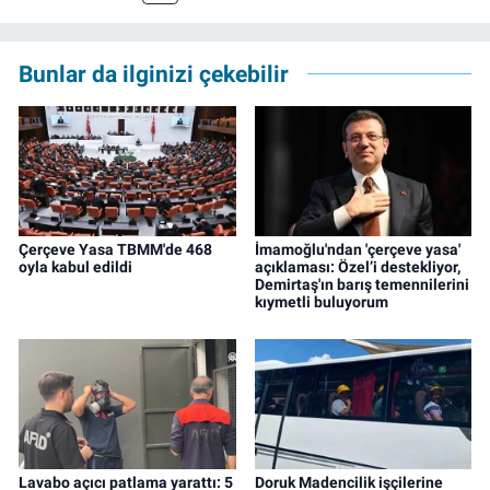
ve TELE1 TV Ankara bürolarında editör ve
kameraman olarak çalıştı. Meslek hayatını İz
Gazete'de sürdürüyor.
Bunlar da ilginizi çekebilir
Çerçeve Yasa TBMM'de 468
İmamoğlu'ndan 'çerçeve yasa'
oyla kabul edildi
açıklaması: Özel’i destekliyor,
Demirtaş'ın barış temennilerini
kıymetli buluyorum
Lavabo açıcı patlama yarattı: 5
Doruk Madencilik işçilerine