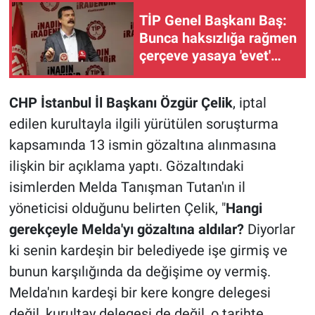
TİP Genel Başkanı Baş:
Bunca haksızlığa rağmen
çerçeve yasaya 'evet'
diyeceğiz
CHP İstanbul İl Başkanı Özgür Çelik
, iptal
edilen kurultayla ilgili yürütülen soruşturma
kapsamında 13 ismin gözaltına alınmasına
ilişkin bir açıklama yaptı. Gözaltındaki
isimlerden Melda Tanışman Tutan'ın il
yöneticisi olduğunu belirten Çelik, "
Hangi
gerekçeyle Melda'yı gözaltına aldılar?
Diyorlar
ki senin kardeşin bir belediyede işe girmiş ve
bunun karşılığında da değişime oy vermiş.
Melda'nın kardeşi bir kere kongre delegesi
değil, kurultay delegesi de değil, o tarihte