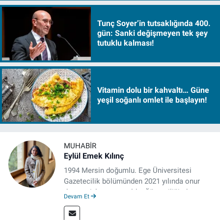
Tunç Soyer’in tutsaklığında 400.
gün: Sanki değişmeyen tek şey
tutuklu kalması!
Vitamin dolu bir kahvaltı… Güne
yeşil soğanlı omlet ile başlayın!
MUHABIR
Eylül Emek Kılınç
1994 Mersin doğumlu. Ege Üniversitesi
Gazetecilik bölümünden 2021 yılında onur
derecesiyle mezun oldu. Öğrenciliğinde
Devam Et
çeşitli mecralarda edindiği yarı-profesyonel
deneyimin dışında kapatılana kadar Artı TV