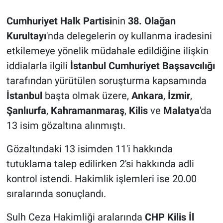
Cumhuriyet Halk Partisi
nin
38. Olağan
Kurultayı
'nda delegelerin oy kullanma iradesini
etkilemeye yönelik müdahale edildiğine ilişkin
iddialarla ilgili
İstanbul Cumhuriyet Başsavcılığı
tarafından yürütülen soruşturma kapsamında
İstanbul
başta olmak üzere,
Ankara
,
İzmir
,
Şanlıurfa
,
Kahramanmaraş
,
Kilis
ve
Malatya
'da
13 isim gözaltına alınmıştı.
Gözaltındaki 13 isimden 11'i hakkında
tutuklama talep edilirken 2'si hakkında adli
kontrol istendi. Hakimlik işlemleri ise 20.00
sıralarında sonuçlandı.
Sulh Ceza Hakimliği aralarında
CHP Kilis İl