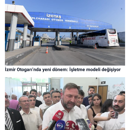
İzmir Otogarı’nda yeni dönem: İşletme modeli değişiyor