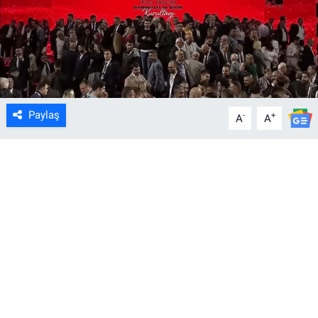
Paylaş
-
+
A
A